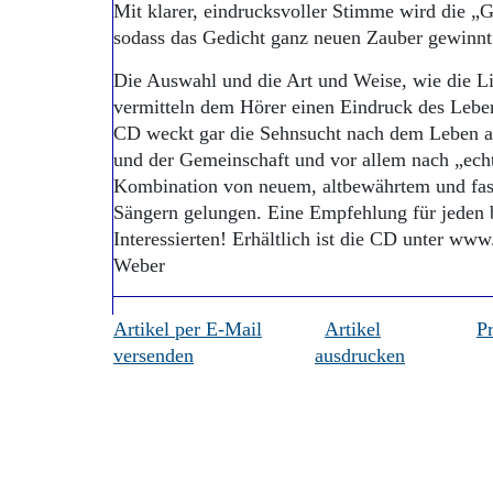
Mit klarer, eindrucksvoller Stimme wird die „G
sodass das Gedicht ganz neuen Zauber gewinnt 
Die Auswahl und die Art und Weise, wie die L
vermitteln dem Hörer einen Eindruck des Leben
CD weckt gar die Sehnsucht nach dem Leben au
und der Gemeinschaft und vor allem nach „ech
Kombination von neuem, altbewährtem und fast
Sängern gelungen. Eine Empfehlung für jeden
Interessierten! Erhältlich ist die CD unter www
Weber
Artikel per E-Mail
Artikel
P
versenden
ausdrucken