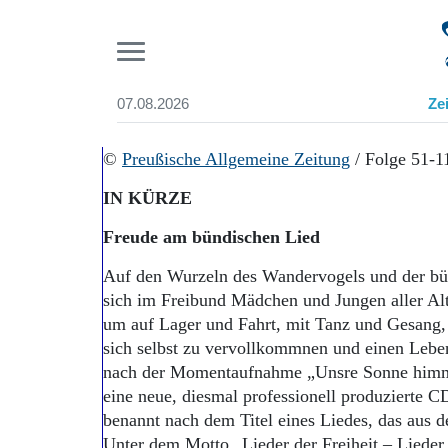
Pr
07.08.2026
Ze
Suchen und finden
Start
©
Preußische Allgemeine Zeitung
/ Folge 51-
Wer wir sind
IN KÜRZE
Aktuelle Ausgabe
Abonnenten-Login
Freude am bündischen Lied
Abonnent werden
Abo Prämien
Auf den Wurzeln des Wandervogels und der bü
Archiv
sich im Freibund Mädchen und Jungen aller Al
Mediadaten
um auf Lager und Fahrt, mit Tanz und Gesang,
sich selbst zu vervollkommnen und einen Lebe
nach der Momentaufnahme „Unsre Sonne himme
eine neue, diesmal professionell produzierte C
benannt nach dem Titel eines Liedes, das aus 
Unter dem Motto „Lieder der Freiheit – Liede