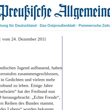
eußische Allgemeine Zeitung
itung für Deutschland · Das Ostpreußenblatt · Pommersche Zeit
Politik
11 vom 24. Dezember 2011
Kultur
Wirtschaft
Panorama
Gesellschaft
Leben
ndischen Jugend aufbauend, haben
Geschichte
tersstufen zusammengeschlossen,
Ostpreußen
 in Gedichten und vielem mehr
Pommern
nsbund zu leben. Einige Jahre
Berlin-Brandenburg
lwärts“ hat der Freibund nun
Schlesien
D herausgebracht: „Echte Freude“,
Danzig und Westpreußen
den Reihen des Bundes stammt.
Bücher
r des Lebens“ wurden bekannte,