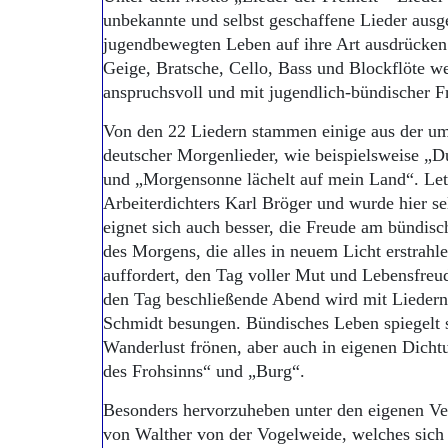
unbekannte und selbst geschaffene Lieder ausg
jugendbewegten Leben auf ihre Art ausdrücken s
Geige, Bratsche, Cello, Bass und Blockflöte we
anspruchsvoll und mit jugendlich-bündischer F
Von den 22 Liedern stammen einige aus der um
deutscher Morgenlieder, wie beispielsweise „
und „Morgensonne lächelt auf mein Land“. Let
Arbeiterdichters Karl Bröger und wurde hier s
eignet sich auch besser, die Freude am bündis
des Morgens, die alles in neuem Licht erstrahl
auffordert, den Tag voller Mut und Lebensfre
den Tag beschließende Abend wird mit Lieder
Schmidt besungen. Bündisches Leben spiegelt s
Wanderlust frönen, aber auch in eigenen Dich
des Frohsinns“ und „Burg“.
Besonders hervorzuheben unter den eigenen Ver
von Walther von der Vogelweide, welches sich 