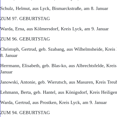
Aktuelle Ausgabe
Abonnenten-Login
Schulz, Helmut, aus Lyck, Bismarckstraße, am 8. Januar
Abonnent werden
Abo Prämien
ZUM 97. GEBURTSTAG
Archiv
Warda, Erna, aus Kölmersdorf, Kreis Lyck, am 9. Januar
Mediadaten
ZUM 96. GEBURTSTAG
Kontakt
Impressum
Christoph, Gertrud, geb. Szabang, aus Wilhelmsheide, Kreis
Datenschutz
8. Januar
Herrmann, Elisabeth, geb. Blas-ko, aus Albrechtsfelde, Krei
Januar
Janowski, Antonie, geb. Wierutsch, aus Masuren, Kreis Treu
Lehmann, Berta, geb. Hantel, aus Königsdorf, Kreis Heiligen
Warda, Gertrud, aus Prostken, Kreis Lyck, am 9. Januar
ZUM 94. GEBURTSTAG