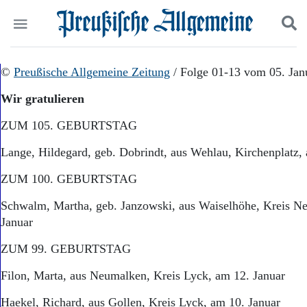
Politik
©
Preußische Allgemeine Zeitung
Suchen und finden
/ Folge 01-13 vom 05. Jan
Kultur
Wir gratulieren
Wirtschaft
Panorama
ZUM 105. GEBURTSTAG
Gesellschaft
Leben
Lange, Hildegard, geb. Dobrindt, aus Wehlau, Kirchenplatz,
Geschichte
Ostpreußen
ZUM 100. GEBURTSTAG
Pommern
Schwalm, Martha, geb. Janzowski, aus Waiselhöhe, Kreis Ne
Berlin-Brandenburg
Januar
Schlesien
Danzig und Westpreußen
ZUM 99. GEBURTSTAG
Bücher
Filon, Marta, aus Neumalken, Kreis Lyck, am 12. Januar
Start
Wer wir sind
Haekel, Richard, aus Gollen, Kreis Lyck, am 10. Januar