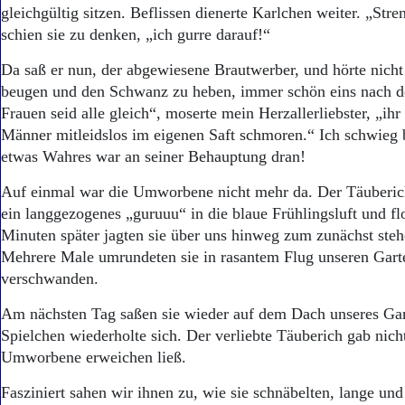
Aktuelle Ausgabe
gleichgültig sitzen. Beflissen dienerte Karlchen weiter. „Stre
Abonnenten-Login
schien sie zu denken, „ich gurre darauf!“
Abonnent werden
Abo Prämien
Da saß er nun, der abgewiesene Brautwerber, und hörte nicht
Archiv
beugen und den Schwanz zu heben, immer schön eins nach d
Mediadaten
Frauen seid alle gleich“, moserte mein Herzallerliebster, „ihr
Männer mitleidslos im eigenen Saft schmoren.“ Ich schwieg 
Kontakt
Impressum
etwas Wahres war an seiner Behauptung dran!
Datenschutz
Auf einmal war die Umworbene nicht mehr da. Der Täuberic
ein langgezogenes „guruuu“ in die blaue Frühlingsluft und flo
Minuten später jagten sie über uns hinweg zum zunächst st
Mehrere Male umrundeten sie in rasantem Flug unseren Garte
verschwanden.
Am nächsten Tag saßen sie wieder auf dem Dach unseres Ga
Spielchen wiederholte sich. Der verliebte Täuberich gab nicht
Umworbene erweichen ließ.
Fasziniert sahen wir ihnen zu, wie sie schnäbelten, lange un