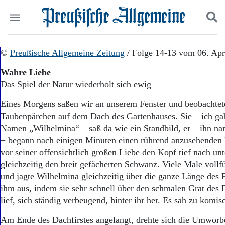
Politik
©
Preußische Allgemeine Zeitung
Suchen und finden
/ Folge 14-13 vom 06. Apr
Kultur
Wahre Liebe
Wirtschaft
Das Spiel der Natur wiederholt sich ewig
Panorama
Gesellschaft
Eines Morgens saßen wir an unserem Fenster und beobachtet
Leben
Taubenpärchen auf dem Dach des Gartenhauses. Sie – ich ga
Geschichte
Namen „Wilhelmina“ – saß da wie ein Standbild, er – ihn na
Ostpreußen
− begann nach einigen Minuten einen rührend anzusehenden 
Pommern
Berlin-Brandenburg
vor seiner offensichtlich großen Liebe den Kopf tief nach un
Schlesien
gleichzeitig den breit gefächerten Schwanz. Viele Male vollfü
Danzig und Westpreußen
und jagte Wilhelmina gleichzeitig über die ganze Länge des Fi
Bücher
ihm aus, indem sie sehr schnell über den schmalen Grat des D
lief, sich ständig verbeugend, hinter ihr her. Es sah zu komis
Start
Wer wir sind
Am Ende des Dachfirstes angelangt, drehte sich die Umworb