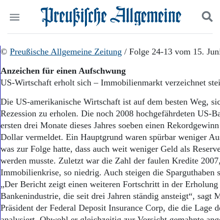
Politik
©
Preußische Allgemeine Zeitung
Suchen und finden
/ Folge 24-13 vom 15. Jun
Kultur
Anzeichen für einen Aufschwung
Wirtschaft
US-Wirtschaft erholt sich – Immobilienmarkt verzeichnet st
Panorama
Gesellschaft
Die US-amerikanische Wirtschaft ist auf dem besten Weg, si
Leben
Rezession zu erholen. Die noch 2008 hochgefährdeten US-Ba
Geschichte
ersten drei Monate dieses Jahres soeben einen Rekordgewinn
Ostpreußen
Dollar vermeldet. Ein Hauptgrund waren spürbar weniger Aus
Pommern
Berlin-Brandenburg
was zur Folge hatte, dass auch weit weniger Geld als Reserv
Schlesien
werden musste. Zuletzt war die Zahl der faulen Kredite 2007,
Danzig und Westpreußen
Immobilienkrise, so niedrig. Auch steigen die Sparguthaben 
Bücher
„Der Bericht zeigt einen weiteren Fortschritt in der Erholung
Bankenindustrie, die seit drei Jahren ständig ansteigt“, sagt 
Start
Präsident der Federal Deposit Insurance Corp, die die Lage 
Wer wir sind
analysiert. Obwohl er gleichzeitig zur Vorsicht gemahnte ang