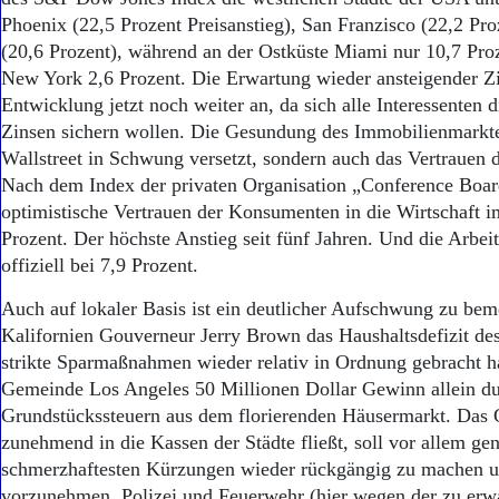
Phoenix (22,5 Prozent Preisanstieg), San Franzisco (22,2 Pr
(20,6 Prozent), während an der Ostküste Miami nur 10,7 Pro
New York 2,6 Prozent. Die Erwartung wieder ansteigender Zi
Entwicklung jetzt noch weiter an, da sich alle Interessenten d
Zinsen sichern wollen. Die Gesundung des Immobilienmarktes
Wallstreet in Schwung versetzt, sondern auch das Vertrauen 
Nach dem Index der privaten Organisation „Conference Board
optimistische Vertrauen der Konsumenten in die Wirtschaft i
Prozent. Der höchste Anstieg seit fünf Jahren. Und die Arbeits
offiziell bei 7,9 Prozent.
Auch auf lokaler Basis ist ein deutlicher Aufschwung zu be
Kalifornien Gouverneur Jerry Brown das Haushaltsdefizit des
strikte Sparmaßnahmen wieder relativ in Ordnung gebracht ha
Gemeinde Los Angeles 50 Millionen Dollar Gewinn allein d
Grundstückssteuern aus dem florierenden Häusermarkt. Das 
zunehmend in die Kassen der Städte fließt, soll vor allem ge
schmerzhaftesten Kürzungen wieder rückgängig zu machen un
vorzunehmen. Polizei und Feuerwehr (hier wegen der zu erw