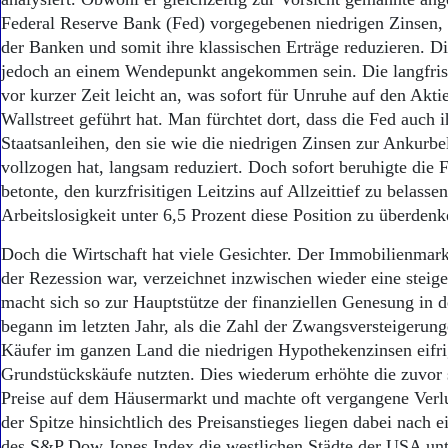
Aktuelle Ausgabe
Federal Reserve Bank (Fed) vorgegebenen niedrigen Zinsen, 
Abonnenten-Login
Abonnent werden
der Banken und somit ihre klassischen Erträge reduzieren. Di
Abo Prämien
jedoch an einem Wendepunkt angekommen sein. Die langfrist
Archiv
vor kurzer Zeit leicht an, was sofort für Unruhe auf den Akt
Mediadaten
Wallstreet geführt hat. Man fürchtet dort, dass die Fed auch
Staatsanleihen, den sie wie die niedrigen Zinsen zur Ankurbe
Kontakt
vollzogen hat, langsam reduziert. Doch sofort beruhigte die 
Impressum
betonte, den kurzfrisitigen Leitzins auf Allzeittief zu belassen
Datenschutz
Arbeitslosigkeit unter 6,5 Prozent diese Position zu überdenk
Doch die Wirtschaft hat viele Gesichter. Der Immobilienmark
der Rezession war, verzeichnet inzwischen wieder eine stei
macht sich so zur Hauptstütze der finanziellen Genesung in
begann im letzten Jahr, als die Zahl der Zwangsversteigerun
Käufer im ganzen Land die niedrigen Hypothekenzinsen eifri
Grundstückskäufe nutzten. Dies wiederum erhöhte die zuvor s
Preise auf dem Häusermarkt und machte oft vergangene Verlu
der Spitze hinsichtlich des Preisanstieges liegen dabei nach 
des S&P Dow Jones Index die westlichen Städte der USA un