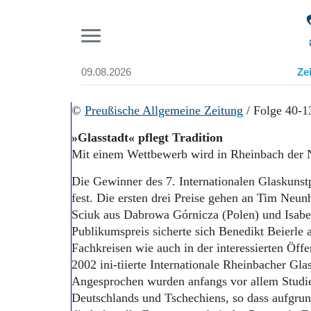
Pr
09.08.2026
Ze
Suchen und finden
Start
©
Preußische Allgemeine Zeitung
/ Folge 40-1
Wer wir sind
»Glasstadt« pflegt Tradition
Aktuelle Ausgabe
Mit einem Wettbewerb wird in Rheinbach der 
Abonnenten-Login
Abonnent werden
Die Gewinner des 7. Internationalen Glaskunst
Abo Prämien
fest. Die ersten drei Preise gehen an Tim Neu
Archiv
Sciuk aus Dabrowa Górnicza (Polen) und Isabe
Mediadaten
Publikumspreis sicherte sich Benedikt Beierle
Fachkreisen wie auch in der interessierten Öffen
2002 ini-tiierte Internationale Rheinbacher Glas
Angesprochen wurden anfangs vor allem Studie
Deutschlands und Tschechiens, so dass aufgru