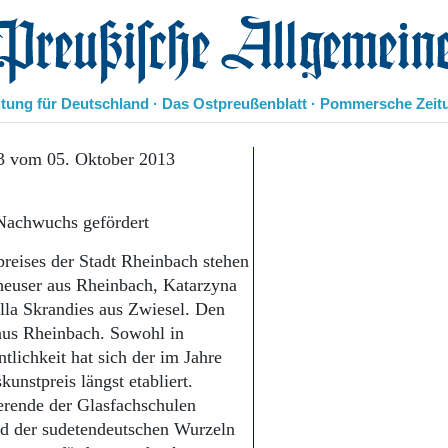
eußische Allgemeine Zeitung
itung für Deutschland · Das Ostpreußenblatt · Pommersche Zeit
Politik
3 vom 05. Oktober 2013
Kultur
Wirtschaft
Nachwuchs gefördert
Panorama
Gesellschaft
preises der Stadt Rheinbach stehen
Leben
nheuser aus Rheinbach, Katarzyna
Geschichte
lla Skrandies aus Zwiesel. Den
Ostpreußen
 aus Rheinbach. Sowohl in
Pommern
Berlin-Brandenburg
tlichkeit hat sich der im Jahre
Schlesien
kunstpreis längst etabliert.
Danzig und Westpreußen
rende der Glasfachschulen
Bücher
nd der sudetendeutschen Wurzeln