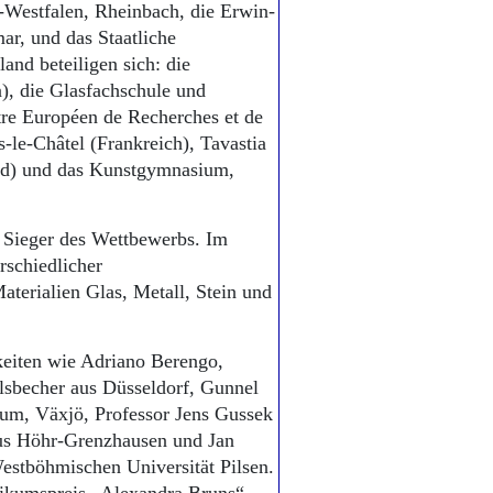
Westfalen, Rheinbach, die Erwin-
ar, und das Staatliche
and beteiligen sich: die
), die Glasfachschule und
re Européen de Recherches et de
le-Châtel (Frankreich), Tavastia
and) und das Kunstgymnasium,
e Sieger des Wettbewerbs. Im
rschiedlicher
terialien Glas, Metall, Stein und
hkeiten wie Adriano Berengo,
lsbecher aus Düsseldorf, Gunnel
m, Växjö, Professor Jens Gussek
 aus Höhr-Grenzhausen und Jan
estböhmischen Universität Pilsen.