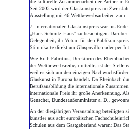
die kulturelle Zusammenarbeit der Partner in 
Seit 2003 wird der Glaskunstpreis im Zwei-Jah
Ausstellung mit 46 Wettbewerbsarbeiten zum
7. Internationalen Glaskunstpreis war bis End
„Hans-Schmitz-Haus“ zu besichtigen. Darüber h
Gelegenheit, ihr Votum für den Publikumsprei
Stimmkarte direkt am Glaspavillon oder per In
Wie Ruth Fabritius, Direktorin des Rheinbach
der Wettbewerbsreihe, mitteilte, ist der Stellen
weil es sich um den einzigen Nachwuchsförder
Glaskunst in Europa handelt. Da Rheinbach du
Berufsausbildung die internationale Zusammenar
internationale Preis ihr große Anerkennung. A
Genscher, Bundesaußenminister a. D., gewonn
An der diesjährigen Veranstaltung beteiligten s
künstler aus acht europäischen Fachschuleinri
Schulen aus dem Gastgeberland waren: Das Staa