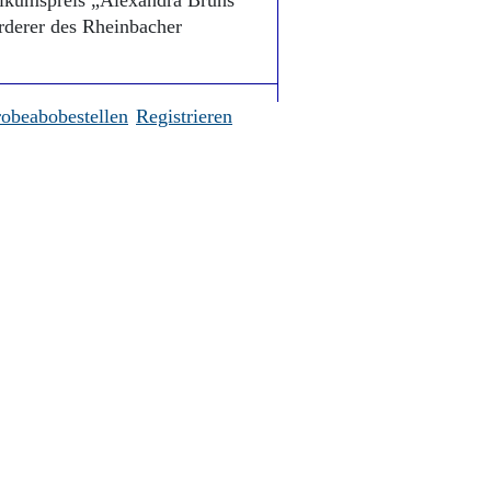
likumspreis „Alexandra Bruns“
rderer des Rheinbacher
robeabobestellen
Registrieren