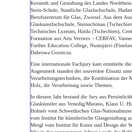
Keramik und Gestaltung des Landes Nordrhein-
Stein-Schule, Staatliche Glasfachschule, Hadam
Berufszentrum für Glas, Zwiesel. Aus dem Ausl
Glaskunstfachschule, Steinschönau (Tschechien
Technisches Lyzeum, Haida (Tschechien), Cent
Formation aux Arts Verriers – CERFAV, Vannes-
Further Education College, Nuutajärvi (Finnl
Dabrowa Gornicza.
Eine internationale Fachjury kam ermittelte di
Augenmerk standen der souveräne Einsatz unte
Verarbeitungstechniken, die Kombination der Ma
Holz, die Verarbeitung sowie Themen.
In diesem Jahr bestand die Jury aus Persönlic
Glaskünstler aus Venedig/Murano, Klaus U. Hi
Holmér vom Schwedischen Glas-Nationalmuseu
vom Institut für künstlerische Glasgestaltung
Mergl vom Institut für Kunst und Design der W