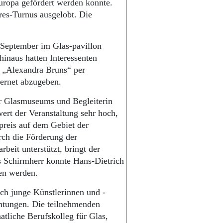
Europa gefördert werden konnte.
res-Turnus ausgelobt. Die
e September im Glas-pavillon
inaus hatten Interessenten
s „Alexandra Bruns“ per
ternet abzugeben.
er Glasmuseums und Begleiterin
wert der Veranstaltung sehr hoch,
preis auf dem Gebiet der
rch die Förderung der
beit unterstützt, bringt der
ls Schirmherr konnte Hans-Dietrich
en werden.
ich junge Künstlerinnen und -
chtungen. Die teilnehmenden
tliche Berufskolleg für Glas,