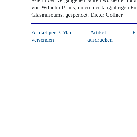
Wie in den vergangenen Jahren wurde der Pub
von Wilhelm Bruns, einem der langjährigen Fö
Glasmuseums, gespendet. Dieter Göllner
Artikel per E-Mail
Artikel
P
versenden
ausdrucken