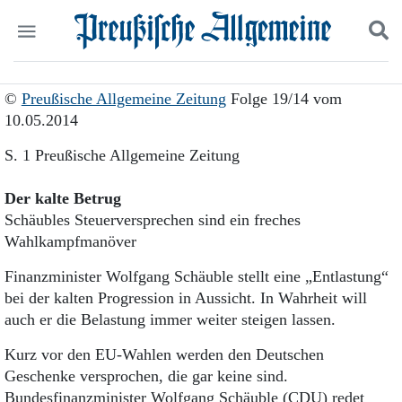
Politik
Suchen und finden
©
Preußische Allgemeine Zeitung
Folge 19/14 vom
Kultur
10.05.2014
Wirtschaft
Panorama
S. 1 Preußische Allgemeine Zeitung
Gesellschaft
Leben
Der kalte Betrug
Geschichte
Schäubles Steuerversprechen sind ein freches
Ostpreußen
Wahlkampfmanöver
Pommern
Berlin-Brandenburg
Finanzminister Wolfgang Schäuble stellt eine „Entlastung“
Schlesien
bei der kalten Progression in Aussicht. In Wahrheit will
Danzig und Westpreußen
auch er die Belastung immer weiter steigen lassen.
Bücher
Kurz vor den EU-Wahlen werden den Deutschen
Start
Geschenke versprochen, die gar keine sind.
Wer wir sind
Bundesfinanzminister Wolfgang Schäuble (CDU) redet