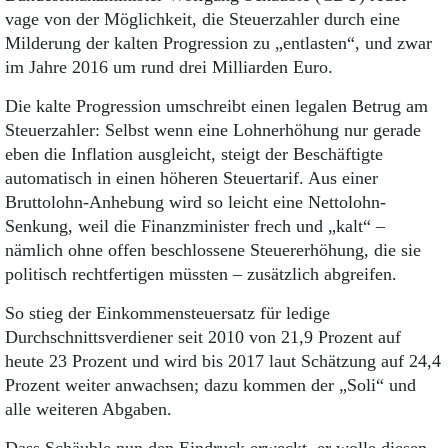
Aktuelle Ausgabe
vage von der Möglichkeit, die Steuerzahler durch eine
Abonnenten-Login
Milderung der kalten Progression zu „entlasten“, und zwar
Abonnent werden
im Jahre 2016 um rund drei Milliarden Euro.
Abo Prämien
Archiv
Die kalte Progression umschreibt einen legalen Betrug am
Mediadaten
Steuerzahler: Selbst wenn eine Lohnerhöhung nur gerade
Kontakt
eben die Inflation ausgleicht, steigt der Beschäftigte
Impressum
automatisch in einen höheren Steuertarif. Aus einer
Datenschutz
Bruttolohn-Anhebung wird so leicht eine Nettolohn-
Senkung, weil die Finanzminister frech und „kalt“ –
nämlich ohne offen beschlossene Steuererhöhung, die sie
politisch rechtfertigen müssten – zusätzlich abgreifen.
So stieg der Einkommensteuersatz für ledige
Durchschnittsverdiener seit 2010 von 21,9 Prozent auf
heute 23 Prozent und wird bis 2017 laut Schätzung auf 24,4
Prozent weiter anwachsen; dazu kommen der „Soli“ und
alle weiteren Abgaben.