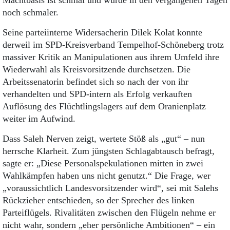
Machtbasis ist schmal und wurde in den vergangenen Tagen
noch schmaler.
Seine parteiinterne Widersacherin Dilek Kolat konnte
derweil im SPD-Kreisverband Tempelhof-Schöneberg trotz
massiver Kritik an Manipulationen aus ihrem Umfeld ihre
Wiederwahl als Kreisvorsitzende durchsetzen. Die
Arbeitssenatorin befindet sich so nach der von ihr
verhandelten und SPD-intern als Erfolg verkauften
Auflösung des Flüchtlingslagers auf dem Oranienplatz
weiter im Aufwind.
Dass Saleh Nerven zeigt, wertete Stöß als „gut“ – nun
herrsche Klarheit. Zum jüngsten Schlagabtausch befragt,
sagte er: „Diese Personalspekulationen mitten in zwei
Wahlkämpfen haben uns nicht genutzt.“ Die Frage, wer
„voraussichtlich Landesvorsitzender wird“, sei mit Salehs
Rückzieher entschieden, so der Sprecher des linken
Parteiflügels. Rivalitäten zwischen den Flügeln nehme er
nicht wahr, sondern „eher persönliche Ambitionen“ – ein