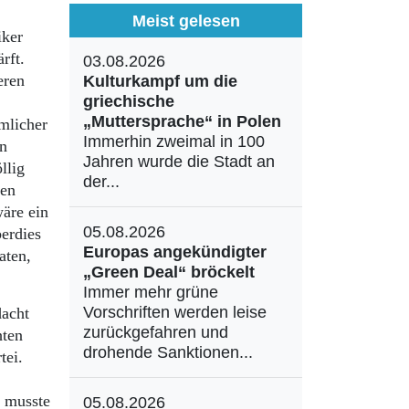
Meist gelesen
iker
rft.
03.08.2026
eren
Kulturkampf um die
griechische
„Muttersprache“ in Polen
mlicher
Immerhin zweimal in 100
en
Jahren wurde die Stadt an
llig
der...
nen
wäre ein
05.08.2026
erdies
Europas angekündigter
aten,
„Green Deal“ bröckelt
Immer mehr grüne
Vorschriften werden leise
dacht
zurückgefahren und
hten
drohende Sanktionen...
tei.
z musste
05.08.2026