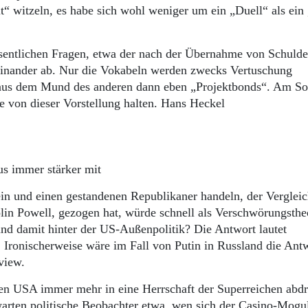
t“ witzeln, es habe sich wohl weniger um ein „Duell“ als ein
sentlichen Fragen, etwa der nach der Übernahme von Schuld
inander ab. Nur die Vokabeln werden zwecks Vertuschung
 aus dem Mund des anderen dann eben „Projektbonds“. Am S
e von dieser Vorstellung halten. Hans Heckel
s immer stärker mit
ein und einen gestandenen Republikaner handeln, der Verglei
in Powell, gezogen hat, würde schnell als Verschwörungsthe
nd damit hinter der US-Außenpolitik? Die Antwort lautet
 Ironischerweise wäre im Fall von Putin in Russland die Antw
view.
en USA immer mehr in eine Herrschaft der Superreichen abdri
warten politische Beobachter etwa, wen sich der Casino-Mogu