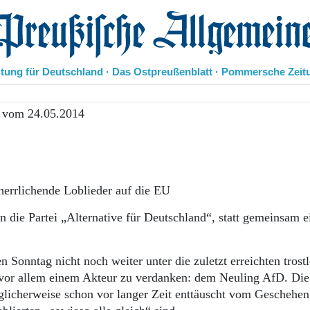
eußische Allgemeine Zeitung
itung für Deutschland · Das Ostpreußenblatt · Pommersche Zeit
Politik
 vom 24.05.2014
Kultur
Wirtschaft
Panorama
Gesellschaft
Leben
rherrlichende Loblieder auf die EU
Geschichte
Ostpreußen
 die Partei „Alternative für Deutschland“, statt gemeinsam e
Pommern
Berlin-Brandenburg
Sonntag nicht noch weiter unter die zuletzt erreichten trost
Schlesien
Danzig und Westpreußen
r vor allem einem Akteur zu verdanken: dem Neuling AfD. Die
Bücher
glicherweise schon vor langer Zeit enttäuscht vom Geschehen