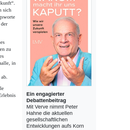
kunft“.
 sich
gsworte
 der
des
en zu
es
alle, in
 ab.
le
Ein engagierter
rlebnis
Debattenbeitrag
Mit Verve nimmt Peter
Hahne die aktuellen
gesellschaftlichen
Entwicklungen aufs Korn