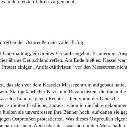
es in den letzten Jahren vorgemacht.
treffen der Ostpreußen ein voller Erfolg
 Unterhaltung, ein breites Verkaufsangebot, Erinnerung, An
iesjährige Deutschlandtreffen. Am Ende hieß es: Kassel war 
 Protest einiger „Antifa-Aktivisten“ vor den Messetoren nich
n, das sich vor dem Kasseler Messezentrum aufgebaut hatte,
n. Statt gefährlicher Nazis und Revanchisten, die ihnen die
Kasseler Bündnis gegen Rechts“, allen voran der Deutsche
en, strömten friedliche, zumeist schon in die Jahre gekommen
 hielten sie unverdrossen ihre Banner hoch, auf denen sie g
gen Ostpreußen protestierten. Was dieses Ostpreußen eigentl
 genau zu sagen. Auch über das, was sich in den Messehallen