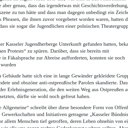
ie aber genau, dass das irgendetwas mit Geschichtsverdrehung
zene zu tun hätte und dass man dagegen unbedingt ein Zeich
s Phrasen, die ihnen zuvor vorgebetet worden waren, hatten d
ass sie sogar die Jugendlichen einer polnischen Theatergrup
 der Kasseler Jugendherberge Unterkunft gefunden hatten, be
en Protests“ zu spüren. Darüber, dass sie bereits mit
in Fäkalsprache zur Abreise aufforderten, konnten sie noch
 wurden
m Gebäude hatte sich eine in lange Gewänder gekleidete Grup
dete und obszöne anti-ostpreußische Parolen skandierte. Dass
der Erlebnisgeneration, die den weiten Weg aus Ostpreußen a
tzten, dürfte sie wohl noch gefreut haben.
e Allgemeine“ schreibt über diese besondere Form von Offen
n, Gewerkschaften und Initiativen getragene „Kasseler Bündni
or allem Menschen tief getroffen, deren Leben ohnehin von e