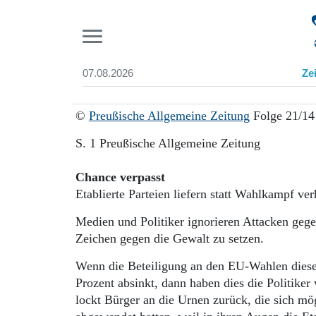
Pr
07.08.2026
Ze
Suchen und finden
Start
©
Preußische Allgemeine Zeitung
Folge 21/14
Wer wir sind
Aktuelle Ausgabe
S. 1 Preußische Allgemeine Zeitung
Abonnenten-Login
Abonnent werden
Chance verpasst
Abo Prämien
Etablierte Parteien liefern statt Wahlkampf ve
Archiv
Mediadaten
Medien und Politiker ignorieren Attacken gegen
Zeichen gegen die Gewalt zu setzen.
Wenn die Beteiligung an den EU-Wahlen diesen 
Prozent absinkt, dann haben dies die Politike
lockt Bürger an die Urnen zurück, die sich mö