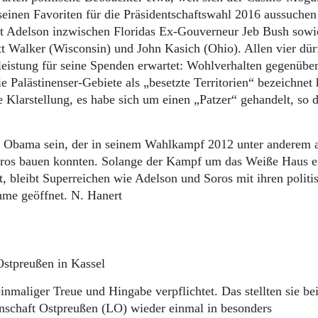
einen Favoriten für die Präsidentschaftswahl 2016 aussuchen
 Adelson inzwischen Floridas Ex-Gouverneur Jeb Bush sowi
t Walker (Wisconsin) und John Kasich (Ohio). Allen vier dürf
leistung für seine Spenden erwartet: Wohlverhalten gegenüber 
Palästinenser-Gebiete als „besetzte Territorien“ bezeichnet h
 Klarstellung, es habe sich um einen „Patzer“ gehandelt, so 
 Obama sein, der in seinem Wahlkampf 2012 unter anderem a
oros bauen konnten. Solange der Kampf um das Weiße Haus e
, bleibt Superreichen wie Adelson und Soros mit ihren politi
hme geöffnet. N. Hanert
Ostpreußen in Kassel
inmaliger Treue und Hingabe verpflichtet. Das stellten sie be
nschaft Ostpreußen (LO) wieder einmal in besonders