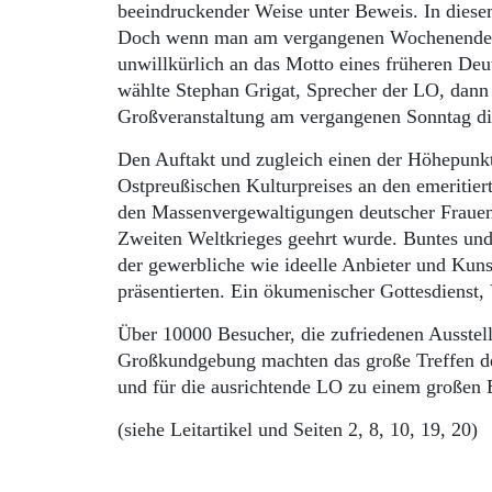
beeindruckender Weise unter Beweis. In diese
Doch wenn man am vergangenen Wochenende den
unwillkürlich an das Motto eines früheren Deu
wählte Stephan Grigat, Sprecher der LO, dann 
Großveranstaltung am vergangenen Sonntag die S
Den Auftakt und zugleich einen der Höhepunkt
Ostpreußischen Kulturpreises an den emeritie
den Massenvergewaltigungen deutscher Frauen
Zweiten Weltkrieges geehrt wurde. Buntes und 
der gewerbliche wie ideelle Anbieter und Kuns
präsentierten. Ein ökumenischer Gottesdienst,
Über 10000 Besucher, die zufriedenen Ausstell
Großkundgebung machten das große Treffen de
und für die ausrichtende LO zu einem großen E
(siehe Leitartikel und Seiten 2, 8, 10, 19, 20)