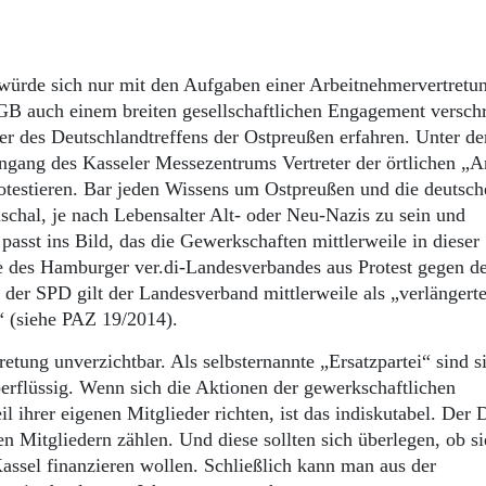
würde sich nur mit den Aufgaben einer Arbeitnehmervertretu
 DGB auch einem breiten gesellschaftlichen Engagement versch
r des Deutschlandtreffens der Ostpreußen erfahren. Unter de
gang des Kasseler Messezentrums Vertreter der örtlichen „A
otestieren. Bar jeden Wissens um Ostpreußen und die deutsch
schal, je nach Lebensalter Alt- oder Neu-Nazis zu sein und
asst ins Bild, das die Gewerkschaften mittlerweile in dieser
de des Hamburger ver.di-Landesverbandes aus Protest gegen d
 der SPD gilt der Landesverband mittlerweile als „verlängerte
“ (siehe PAZ 19/2014).
tung unverzichtbar. Als selbsternannte „Ersatzpartei“ sind si
erflüssig. Wenn sich die Aktionen der gewerkschaftlichen
il ihrer eigenen Mitglieder richten, ist das indiskutabel. Der
n Mitgliedern zählen. Und diese sollten sich überlegen, ob si
Kassel finanzieren wollen. Schließlich kann man aus der