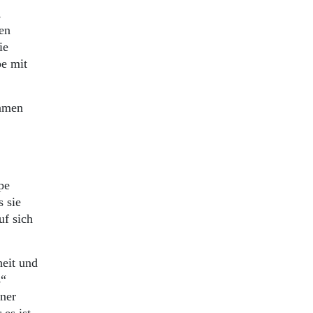
,
en
ie
pe mit
kamen
pe
 sie
uf sich
heit und
s“
iner