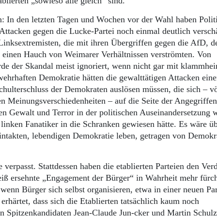
blierten „sowieso alle gleich“ sind.
n: In den letzten Tagen und Wochen vor der Wahl haben Polit
 Attacken gegen die Lucke-Partei noch einmal deutlich verschä
inksextremisten, die mit ihren Übergriffen gegen die AfD, d
r einen Hauch von Weimarer Verhältnissen verströmten. Von
de der Skandal meist ignoriert, wenn nicht gar mit klammhei
 wehrhaften Demokratie hätten die gewalttätigen Attacken ein
chulterschluss der Demokraten auslösen müssen, die sich – vö
en Meinungsverschiedenheiten – auf die Seite der Angegriffe
gen Gewalt und Terror in der politischen Auseinandersetzung 
linken Fanatiker in die Schranken gewiesen hätte. Es wäre üb
 intakten, lebendigen Demokratie leben, getragen von Demokr
 verpasst. Stattdessen haben die etablierten Parteien den Ver
heiß ersehnte „Engagement der Bürger“ in Wahrheit mehr fürc
wenn Bürger sich selbst organisieren, etwa in einer neuen Par
rhärtet, dass sich die Etablierten tatsächlich kaum noch
en Spitzenkandidaten Jean-Claude Jun-cker und Martin Schul