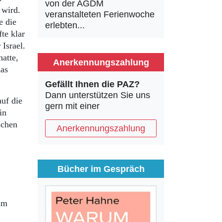
von der AGDM
 wird.
veranstalteten Ferienwoche
e die
erlebten...
te klar
Israel.
atte,
Anerkennungszahlung
das
Gefällt Ihnen die PAZ?
Dann unterstützen Sie uns
uf die
gern mit einer
in
schen
Anerkennungszahlung
Bücher im Gespräch
im