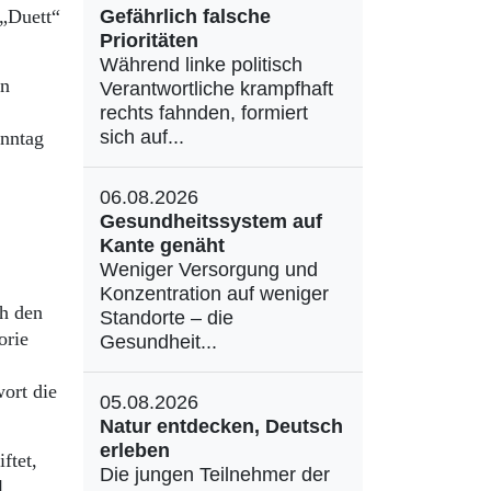
 „Duett“
Gefährlich falsche
Prioritäten
Während linke politisch
en
Verantwortliche krampfhaft
rechts fahnden, formiert
sich auf...
onntag
06.08.2026
Gesundheitssystem auf
Kante genäht
Weniger Versorgung und
Konzentration auf weniger
ch den
Standorte – die
orie
Gesundheit...
ort die
05.08.2026
Natur entdecken, Deutsch
erleben
ftet,
Die jungen Teilnehmer der
l