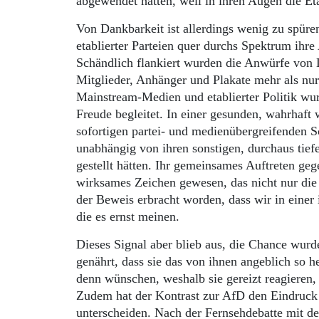
abgewendet hatten, weil in ihren Augen die Eta
Von Dankbarkeit ist allerdings wenig zu spüre
etablierter Parteien quer durchs Spektrum ihre
Schändlich flankiert wurden die Anwürfe von L
Mitglieder, Anhänger und Plakate mehr als nu
Mainstream-Medien und etablierter Politik wur
Freude begleitet. In einer gesunden, wahrhaft
sofortigen partei- und medienübergreifenden S
unabhängig von ihren sonstigen, durchaus tief
gestellt hätten. Ihr gemeinsames Auftreten ge
wirksames Zeichen gewesen, das nicht nur die 
der Beweis erbracht worden, dass wir in einer
die es ernst meinen.
Dieses Signal aber blieb aus, die Chance wurde
genährt, dass sie das von ihnen angeblich so 
denn wünschen, weshalb sie gereizt reagieren, 
Zudem hat der Kontrast zur AfD den Eindruck e
unterscheiden. Nach der Fernsehdebatte mit d