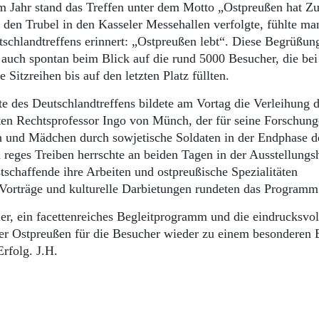
m Jahr stand das Treffen unter dem Motto „Ostpreußen hat Zu
 Trubel in den Kasseler Messehallen verfolgte, fühlte man
tschlandtreffens erinnert: „Ostpreußen lebt“. Diese Begrüßun
auch spontan beim Blick auf die rund 5000 Besucher, die bei
itzreihen bis auf den letzten Platz füllten.
e des Deutschlandtreffens bildete am Vortag die Verleihung 
rten Rechtsprofessor Ingo von Münch, der für seine Forschung
 und Mädchen durch sowjetische Soldaten in der Endphase d
reges Treiben herrschte an beiden Tagen in der Ausstellungsh
tschaffende ihre Arbeiten und ostpreußische Spezialitäten
 Vorträge und kulturelle Darbietungen rundeten das Programm
er, ein facettenreiches Begleitprogramm und die eindrucksvol
r Ostpreußen für die Besucher wieder zu einem besonderen E
rfolg. J.H.