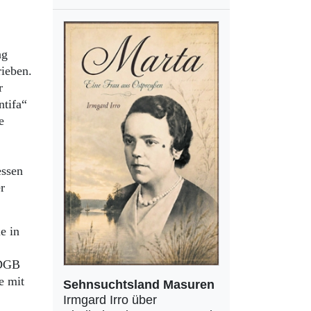
ng
rieben.
r
ntifa“
e
essen
r
e in
 DGB
e mit
Sehnsuchtsland Masuren
Irmgard Irro über