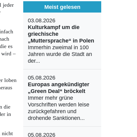
 jeder
Meist gelesen
r
03.08.2026
Kulturkampf um die
infach
griechische
anach
„Muttersprache“ in Polen
die es
Immerhin zweimal in 100
 wird –
Jahren wurde die Stadt an
der...
05.08.2026
er loben
Europas angekündigter
heraus
„Green Deal“ bröckelt
Immer mehr grüne
Vorschriften werden leise
n die
zurückgefahren und
er in
drohende Sanktionen...
 nicht
05.08.2026