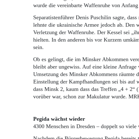
wurde die vereinbarte Waffenruhe von Anfang 
Separatistenführer Denis Puschilin sagte, das
lehnte die ukrainische Armee jedoch ab. Den w
Verletzung der Waffenruhe. Der Kessel sei „ihr
hielten. In den anderen bis vor Kurzem umkä
sein.
Ob es gelingt, die im Minsker Abkommen verein
bleibt aber ungewiss. Auf eine kleine Anfrage
Umsetzung des Minsker Abkommens räumte dies
Einstellung der Kampfhandlungen sei bis auf w
dass Minsk 2, kaum dass das Treffen „4 + 2“ (
vorüber war, schon zur Makulatur wurde. MR
Pegida wächst wieder
4300 Menschen in Dresden – doppelt so viele
Nachdem die Bürgerbewegung Pegida bereits t