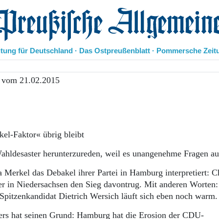
eußische Allgemeine Zeitung
itung für Deutschland · Das Ostpreußenblatt · Pommersche Zeit
Politik
 vom 21.02.2015
Kultur
Wirtschaft
Panorama
Gesellschaft
Leben
el-Faktor« übrig bleibt
Geschichte
Ostpreußen
hldesaster herunterzureden, weil es unangenehme Fragen auf
Pommern
erkel das Debakel ihrer Partei in Hamburg interpretiert: Ch
Berlin-Brandenburg
 er in Niedersachsen den Sieg davontrug. Mit anderen Worten:
Schlesien
Danzig und Westpreußen
U-Spitzenkandidat Dietrich Wersich läuft sich eben noch warm.
Bücher
ers hat seinen Grund: Hamburg hat die Erosion der CDU-