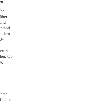
en.
che
 über
 und
enland
us dem
U-
.
zen zu
den. Ob
n,
r
htet.
 hätte