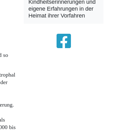
Kindheitserinnerungen und
eigene Erfahrungen in der
Heimat ihrer Vorfahren
d so
trophal
 der
derung.
als
000 bis