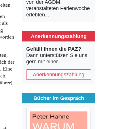
von der AGDM
eiten.
veranstalteten Ferienwoche
erlebten...
sen
 als
ig
Anerkennungszahlung
 worden
Gefällt Ihnen die PAZ?
ten,
Dann unterstützen Sie uns
gern mit einer
ich der
. Eine
Anerkennungszahlung
 ab,
ührer)
Bücher im Gespräch
nach