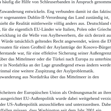
pa häufig die Hilfe von Schleuserbanden in Anspruch genomm
 Zuwanderung entwickeln. Eng verbunden damit ist das faktis
r sogenannten Dublin-II-Verordnung das Land zuständig ist,
sieht die Realität mittlerweile völlig anders aus. Deutschland
für die eigentlich EU-Länder wie Italien, Polen oder Griech
twicklung ist die Welle von Asylbewerbern, die sich derzeit a
Würde tatsächlich geltendes Recht angewendet, wären die E
ssaten für einen Großteil der Asylanträge der Kosovo-Bürger
ßerstande war, für eine effektive Sicherung seiner Außengren
über das Mittelmeer oder die Türkei nach Europa zu unterbin
ger in Nordafrika an der Lage grundlegend etwas ändern werde
 einmal eine weitere Zuspitzung der Asylproblematik.
uwanderung aus Nordafrika über das Mittelmeer in den
 Scheitern der Europäischen Union als Ordnungsmacht an ihre
n ausgerichtet EU-Außenpolitik wurde dabei weitgehend verzic
h der US-Außenpolitik anzuschließen und unterzuordnen. Dabei
auffallen müssen, dass Washington seit dem Jahr 2001 ein