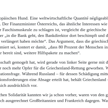
äischen Hund. Eine weltwirtschaftliche Quantité né­gligeabl
 Der Finanzminister Österreichs, das ähnliche Interessen wie
r Faschismuskeule zu schlagen ist, vergleicht die griechische
r „in die Bank geht, den Bankdirektor dort beschimpft und d
 verlängert haben möchte“. Das Argument, dass die griechisc
miert sei, kontert er damit, „dass 80 Prozent der Menschen in
r bereit sind, weitere Hilfspakete zu machen“.
chaft gemogelt hat, wird gerade von linker Seite gerne mit 
ür noch mehr Opfer für die Griechenland-Rettung geworben. 
eparationsfrage. Während Russland – für dessen Schädigung mitt
onsforderungen eine Absage erteilt hat, behält Griechenland 
sich ausdrücklich vor.
hen Solidarität kannten wir ja schon vorher, waren von den 
och ausgerechnet Großbritannien und Frankreich dagegen. Wa