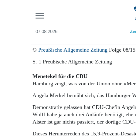
Pr
07.08.2026
Ze
Suchen und finden
Start
©
Preußische Allgemeine Zeitung
Folge 08/15
Wer wir sind
Aktuelle Ausgabe
S. 1 Preußische Allgemeine Zeitung
Abonnenten-Login
Abonnent werden
Menetekel für die CDU
Abo Prämien
Hamburg zeigt, was von der Union ohne »Merk
Archiv
Mediadaten
Angela Merkel bemüht sich, das Hamburger Wa
Demonstrativ gelassen hat CDU-Chefin Angela M
Wulff habe ja auch drei Anläufe benötigt, ehe
Alster ist gar nichts passiert, der dortige CD
Dieses Herunterreden des 15,9-Prozent-Desast