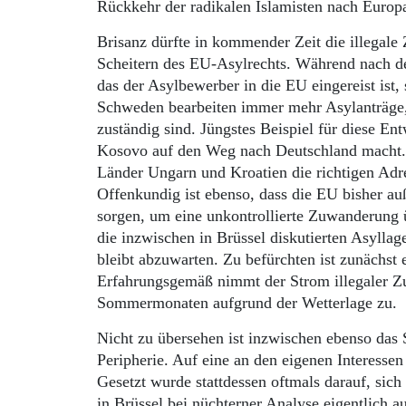
Rückkehr der radikalen Islamisten nach Euro
Brisanz dürfte in kommender Zeit die illegale
Scheitern des EU-Asylrechts. Während nach de
das der Asylbewerber in die EU eingereist ist, 
Schweden bearbeiten immer mehr Asylanträge, 
zuständig sind. Jüngstes Beispiel für diese En
Kosovo auf den Weg nach Deutschland macht. 
Länder Ungarn und Kroatien die richtigen Adre
Offenkundig ist ebenso, dass die EU bisher au
sorgen, um eine unkontrollierte Zuwanderung 
die inzwischen in Brüssel diskutierten Asylla
bleibt abzuwarten. Zu befürchten ist zunächst
Erfahrungsgemäß nimmt der Strom illegaler Z
Sommermonaten aufgrund der Wetterlage zu.
Nicht zu übersehen ist inzwischen ebenso das
Peripherie. Auf eine an den eigenen Interesse
Gesetzt wurde stattdessen oftmals darauf, sic
in Brüssel bei nüchterner Analyse eigentlich 