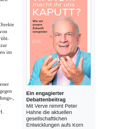
r
Direkte
 von
rüht.
 zur
ien im
dener
 gegen
Ein engagierter
dungs-,
Debattenbeitrag
r
Mit Verve nimmt Peter
H.
Hahne die aktuellen
gesellschaftlichen
Entwicklungen aufs Korn