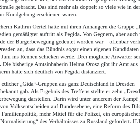
raße gebracht. Das sind mehr als doppelt so viele wie in de
zur Kundgebung erschienen waren.
cherin Kathrin Oertel hatte mit ihren Anhängern die Gruppe „
dien gemäßigter auftritt als Pegida. Von Gegnern, aber auch
nde der Bürgerbewegung gedeutet worden war – offenbar verf
esden an, dass das Bündnis sogar einen eigenen Kandidaten
 Juni ins Rennen schicken werde. Drei mögliche Anwärter se
en. Die bisherige Amtsinhaberin Helma Orosz gibt ihr Amt aus
in hatte sich deutlich von Pegida distanziert.
 etlicher „Gida“-Gruppen aus ganz Deutschland in Dresden
ekannt gab. Als Ergebnis des Treffens stellte er zehn „Dres
erbewegung darstellen. Darin wird unter anderem der Kampf
 von Volksentscheiden auf Bundesebene, eine Reform des Bil
Familienpolitik, mehr Mittel für die Polizei, ein europäische
Normalisierung“ des Verhältnisses zu Russland gefordert. H.