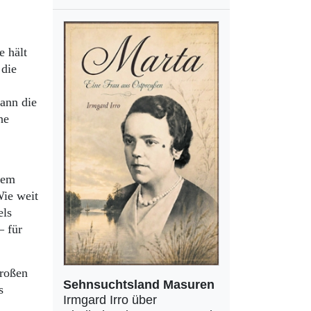
e hält
 die
ann die
he
dem
Wie weit
els
– für
großen
Sehnsuchtsland Masuren
s
Irmgard Irro über