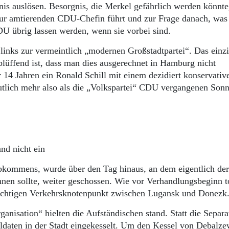
nis auslösen. Besorgnis, die Merkel gefährlich werden könnte
 zur amtierenden CDU-Chefin führt und zur Frage danach, was
U übrig lassen werden, wenn sie vorbei sind.
links zur vermeintlich „modernen Großstadtpartei“. Das einz
lüffend ist, dass man dies ausgerechnet in Hamburg nicht
r 14 Jahren ein Ronald Schill mit einem dezidiert konservativ
eutlich mehr also als die „Volkspartei“ CDU vergangenen Sonn
nd nicht ein
bkommens, wurde über den Tag hinaus, an dem eigentlich der
en sollte, weiter geschossen. Wie vor Verhandlungsbeginn t
ichtigen Verkehrsknotenpunkt zwischen Lugansk und Donezk
nisation“ hielten die Aufständischen stand. Statt die Separa
daten in der Stadt eingekesselt. Um den Kessel von Debalz