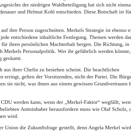
gesichts der niedrigen Wahlbeteiligung hat sich nicht einmal
denauer und Helmut Kohl entschieden. Diese Botschaft ist fü
auf ihre Person zugeschnitten. Merkels Strategie ist ebenso e
t, jede entschiedene inhaltliche Festlegung. Themen werden d
für ihren persönlichen Machterhalt bergen. Die Richtung, in 
ich Merkels Personalpolitik. Wer ihr gefährlich werden könnte,
g geräumt.
h aus ihrer Chefin zu bestehen scheint. Die beachtlichen
erringt, gelten der Vorsitzenden, nicht der Partei. Die Bürg
nen sie nicht, was ihnen aus einem gewissen Grundvertrauen 
en CDU werden kann, wenn der „Merkel-Faktor“ wegfällt, wen
beliebten Amtsinhaber herausfordern muss wie Olaf Scholz, d
hen wird.
der Union die Zukunftsfrage gestellt, denn Angela Merkel wird