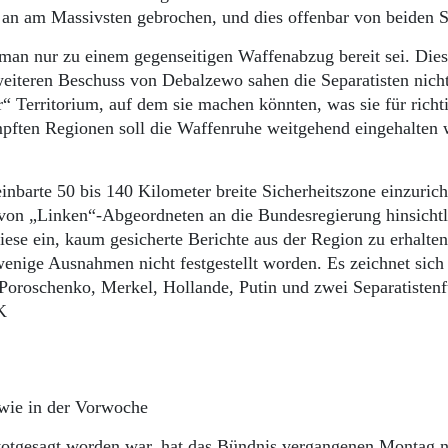
an am Massivsten gebrochen, und dies offenbar von beiden S
s man nur zu einem gegenseitigen Waffenabzug bereit sei. Die
eiteren Beschuss von Debalzewo sahen die Separatisten nicht
“ Territorium, auf dem sie machen könnten, was sie für richt
mpften Regionen soll die Waffenruhe weitgehend eingehalten
barte 50 bis 140 Kilometer breite Sicherheitszone einzurich
 von „Linken“-Abgeordneten an die Bundesregierung hinsichtl
e ein, kaum gesicherte Berichte aus der Region zu erhalten
enige Ausnahmen nicht festgestellt worden. Es zeichnet sich
Poroschenko, Merkel, Hollande, Putin und zwei Separatistenf
K
 wie in der Vorwoche
otgesagt worden war, hat das Bündnis vergangenen Montag 