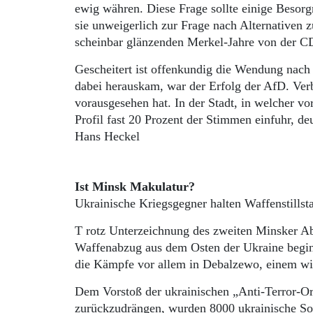
ewig währen. Diese Frage sollte einige Besorg
sie unweigerlich zur Frage nach Alternativen
scheinbar glänzenden Merkel-Jahre von der CD
Gescheitert ist offenkundig die Wendung nach 
dabei herauskam, war der Erfolg der AfD. Verb
vorausgesehen hat. In der Stadt, in welcher vo
Profil fast 20 Prozent der Stimmen einfuhr, d
Hans Heckel
Ist Minsk Makulatur?
Ukrainische Kriegsgegner halten Waffenstillsta
T rotz Unterzeichnung des zweiten Minsker A
Waffenabzug aus dem Osten der Ukraine beginn
die Kämpfe vor allem in Debalzewo, einem w
Dem Vorstoß der ukrainischen „Anti-Terror-Orga
zurückzudrängen, wurden 8000 ukrainische Sol