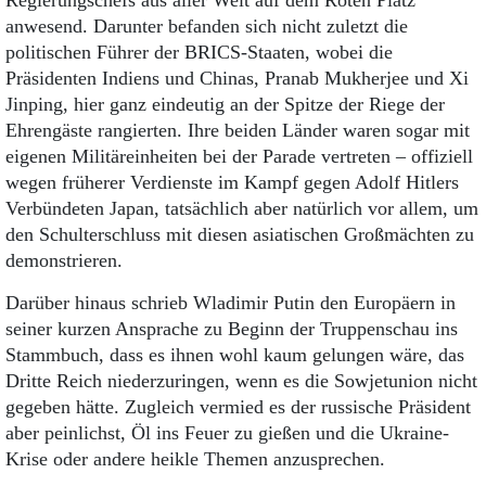
Regierungschefs aus aller Welt auf dem Roten Platz
anwesend. Darunter befanden sich nicht zuletzt die
politischen Führer der BRICS-Staaten, wobei die
Präsidenten Indiens und Chinas, Pranab Mukherjee und Xi
Jinping, hier ganz eindeutig an der Spitze der Riege der
Ehrengäste rangierten. Ihre beiden Länder waren sogar mit
eigenen Militäreinheiten bei der Parade vertreten – offiziell
wegen früherer Verdienste im Kampf gegen Adolf Hitlers
Verbündeten Japan, tatsächlich aber natürlich vor allem, um
den Schulterschluss mit diesen asiatischen Großmächten zu
demonstrieren.
Darüber hinaus schrieb Wladimir Putin den Europäern in
seiner kurzen Ansprache zu Beginn der Truppenschau ins
Stammbuch, dass es ihnen wohl kaum gelungen wäre, das
Dritte Reich niederzuringen, wenn es die Sowjetunion nicht
gegeben hätte. Zugleich vermied es der russische Präsident
aber peinlichst, Öl ins Feuer zu gießen und die Ukraine-
Krise oder andere heik­le Themen anzusprechen.