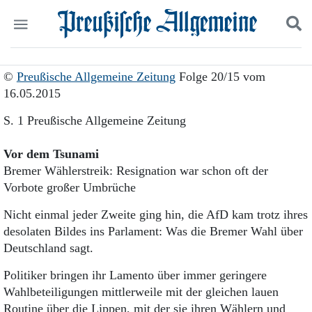
Politik
Suchen und finden
©
Preußische Allgemeine Zeitung
Folge 20/15 vom
Kultur
16.05.2015
Wirtschaft
Panorama
S. 1 Preußische Allgemeine Zeitung
Gesellschaft
Leben
Vor dem Tsunami
Geschichte
Bremer Wählerstreik: Resignation war schon oft der
Ostpreußen
Vorbote großer Umbrüche
Pommern
Berlin-Brandenburg
Nicht einmal jeder Zweite ging hin, die AfD kam trotz ihres
Schlesien
desolaten Bildes ins Parlament: Was die Bremer Wahl über
Danzig und Westpreußen
Deutschland sagt.
Bücher
Politiker bringen ihr Lamento über immer geringere
Start
Wahlbeteiligungen mittlerweile mit der gleichen lauen
Wer wir sind
Routine über die Lippen, mit der sie ihren Wählern und