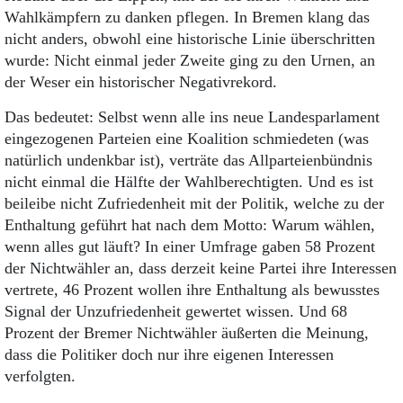
Aktuelle Ausgabe
Wahlkämpfern zu danken pflegen. In Bremen klang das
Abonnenten-Login
nicht anders, obwohl eine historische Linie überschritten
Abonnent werden
wurde: Nicht einmal jeder Zweite ging zu den Urnen, an
Abo Prämien
Archiv
der Weser ein historischer Negativrekord.
Mediadaten
Das bedeutet: Selbst wenn alle ins neue Landesparlament
Kontakt
eingezogenen Parteien eine Koalition schmiedeten (was
Impressum
natürlich undenkbar ist), verträte das Allparteienbündnis
Datenschutz
nicht einmal die Hälfte der Wahlberechtigten. Und es ist
beileibe nicht Zufriedenheit mit der Politik, welche zu der
Enthaltung geführt hat nach dem Motto: Warum wählen,
wenn alles gut läuft? In einer Umfrage gaben 58 Prozent
der Nichtwähler an, dass derzeit keine Partei ihre Interessen
vertrete, 46 Prozent wollen ihre Enthaltung als bewusstes
Signal der Unzufriedenheit gewertet wissen. Und 68
Prozent der Bremer Nichtwähler äußerten die Meinung,
dass die Politiker doch nur ihre eigenen Interessen
verfolgten.