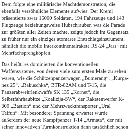
Dem folgte eine militärische Machtdemonstration, die
ebenfalls versöhnliche Elemente aufwies. Der Kreml
präsentierte zwar 16000 Soldaten, 194 Fahrzeuge und 143
Flugzeuge beziehungsweise Hubschrauber, was die Parade
zur größten aller Zeiten machte, zeigte jedoch im Gegensatz
zu früher nur ein einziges atomares Erstschlagsinstrument,
nämlich die mobile Interkontinentalrakete RS-24 „Jars“ mit
Mehrfachsprengköpfen.
Das heißt, es dominierten die konventionellen
Waffensysteme, von denen viele zum ersten Male zu sehen
waren, wie die Schützenpanzerwagen „Bumerang“, „Kurga-
nez 25“, „Rakuschka“, BTR-82AM und T-15, die
Panzerabwehrlenkwaffe SK 135 „Kornet“, die
Selbstfahrhaubitze „Koalizija-SW“, der Raketenwerfer K-
300 „Bastion“ und der Mehrzwecktransporter „Ural
Taifun“. Mit besonderer Spannung erwartet wurde
außerdem der neue Kampfpanzer T-14 „Armata“, der mit
seiner innovativen Turmkonstruktion dann tatsächlich schon