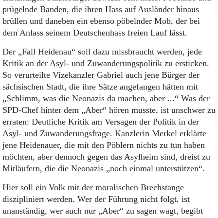
Aktuelle Ausgabe
prügelnde Banden, die ihren Hass auf Ausländer hinaus
Abonnenten-Login
brüllen und daneben ein ebenso pöbelnder Mob, der bei
Abonnent werden
dem Anlass seinem Deutschenhass freien Lauf lässt.
Abo Prämien
Archiv
Der „Fall Heidenau“ soll dazu missbraucht werden, jede
Mediadaten
Kritik an der Asyl- und Zuwanderungspolitik zu ersticken.
Kontakt
So verurteilte Vizekanzler Gabriel auch jene Bürger der
Impressum
sächsischen Stadt, die ihre Sätze angefangen hätten mit
Datenschutz
„Schlimm, was die Neonazis da machen, aber ...“ Was der
SPD-Chef hinter dem „Aber“ hören musste, ist unschwer zu
erraten: Deutliche Kritik am Versagen der Politik in der
Asyl- und Zuwanderungsfrage. Kanzlerin Merkel erklärte
jene Heidenauer, die mit den Pöblern nichts zu tun haben
möchten, aber dennoch gegen das Asylheim sind, dreist zu
Mitläufern, die die Neonazis „noch einmal unterstützen“.
Hier soll ein Volk mit der moralischen Brechstange
diszipliniert werden. Wer der Führung nicht folgt, ist
unanständig, wer auch nur „Aber“ zu sagen wagt, begibt