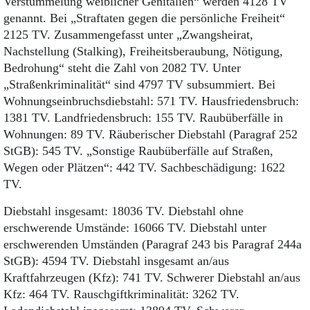
Verstümmelung weiblicher Genitalien“ werden 4128 TV
genannt. Bei „Straftaten gegen die persönliche Freiheit“
2125 TV. Zusammengefasst unter „Zwangsheirat,
Nachstellung (Stalking), Freiheitsberaubung, Nötigung,
Bedrohung“ steht die Zahl von 2082 TV. Unter
„Straßenkriminalität“ sind 4797 TV subsummiert. Bei
Wohnungseinbruchsdiebstahl: 571 TV. Hausfriedensbruch:
1381 TV. Landfriedensbruch: 155 TV. Raubüberfälle in
Wohnungen: 89 TV. Räuberischer Diebstahl (Paragraf 252
StGB): 545 TV. „Sonstige Raubüberfälle auf Straßen,
Wegen oder Plätzen“: 442 TV. Sachbeschädigung: 1622
TV.
Diebstahl insgesamt: 18036 TV. Diebstahl ohne
erschwerende Umstände: 16066 TV. Diebstahl unter
erschwerenden Umständen (Paragraf 243 bis Paragraf 244a
StGB): 4594 TV. Diebstahl insgesamt an/aus
Kraftfahrzeugen (Kfz): 741 TV. Schwerer Diebstahl an/aus
Kfz: 464 TV. Rauschgiftkriminalität: 3262 TV.