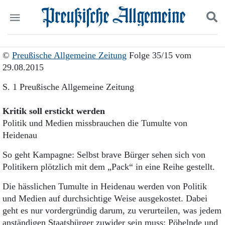
Politik
Suchen und finden
©
Preußische Allgemeine Zeitung
Folge 35/15 vom
Kultur
29.08.2015
Wirtschaft
Panorama
S. 1 Preußische Allgemeine Zeitung
Gesellschaft
Leben
Kritik soll erstickt werden
Geschichte
Politik und Medien missbrauchen die Tumulte von
Ostpreußen
Heidenau
Pommern
Berlin-Brandenburg
So geht Kampagne: Selbst brave Bürger sehen sich von
Schlesien
Politikern plötzlich mit dem „Pack“ in eine Reihe gestellt.
Danzig und Westpreußen
Bücher
Die hässlichen Tumulte in Heidenau werden von Politik
und Medien auf durchsichtige Weise ausgekostet. Dabei
Start
geht es nur vordergründig darum, zu verurteilen, was jedem
Wer wir sind
anständigen Staatsbürger zuwider sein muss: Pöbelnde und