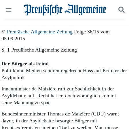
Politik
Suchen und finden
©
Preußische Allgemeine Zeitung
Folge 36/15 vom
Kultur
05.09.2015
Wirtschaft
Panorama
S. 1 Preußische Allgemeine Zeitung
Gesellschaft
Leben
Der Bürger als Feind
Geschichte
Politik und Medien schüren regelrecht Hass auf Kritiker der
Ostpreußen
Asylpolitik
Pommern
Berlin-Brandenburg
Innenminister de Maizière ruft zur Sachlichkeit in der
Schlesien
Asyldebatte auf. Recht hat er, doch womöglich kommt
Danzig und Westpreußen
seine Mahnung zu spät.
Bücher
Bundesinnenminister Thomas de Maizière (CDU) warnt
Start
davor, in der Asyldebatte besorgte Bürger mit
Wer wir sind
Rechtsextremisten in einen Topf zu werfen. Man müsse