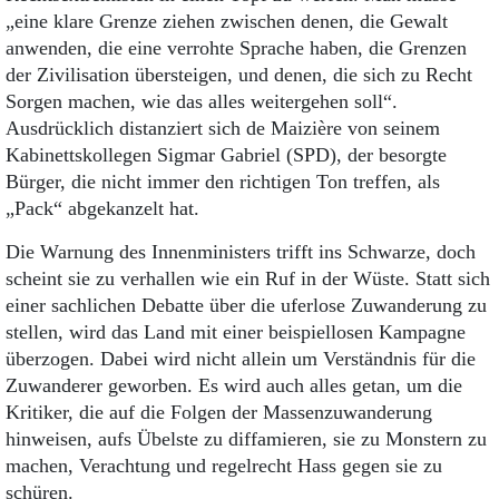
Aktuelle Ausgabe
„eine klare Grenze ziehen zwischen denen, die Gewalt
Abonnenten-Login
anwenden, die eine verrohte Sprache haben, die Grenzen
Abonnent werden
der Zivilisation übersteigen, und denen, die sich zu Recht
Abo Prämien
Archiv
Sorgen machen, wie das alles weitergehen soll“.
Mediadaten
Ausdrücklich distanziert sich de Maizière von seinem
Kabinettskollegen Sigmar Gabriel (SPD), der besorgte
Kontakt
Bürger, die nicht immer den richtigen Ton treffen, als
Impressum
„Pack“ abgekanzelt hat.
Datenschutz
Die Warnung des Innenministers trifft ins Schwarze, doch
scheint sie zu verhallen wie ein Ruf in der Wüste. Statt sich
einer sachlichen Debatte über die uferlose Zuwanderung zu
stellen, wird das Land mit einer beispiellosen Kampagne
überzogen. Dabei wird nicht allein um Verständnis für die
Zuwanderer geworben. Es wird auch alles getan, um die
Kritiker, die auf die Folgen der Massenzuwanderung
hinweisen, aufs Übelste zu diffamieren, sie zu Monstern zu
machen, Verachtung und regelrecht Hass gegen sie zu
schüren.