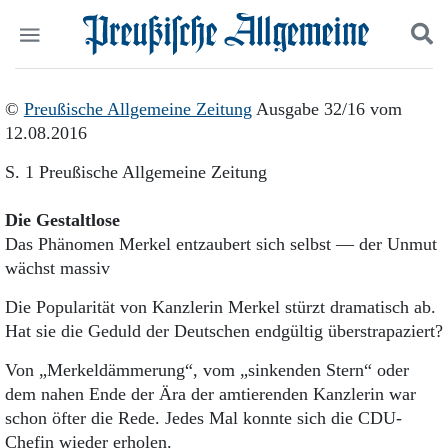
Politik
Suchen und finden
©
Preußische Allgemeine Zeitung
Ausgabe 32/16 vom
Kultur
12.08.2016
Wirtschaft
Panorama
S. 1 Preußische Allgemeine Zeitung
Gesellschaft
Leben
Die Gestaltlose
Geschichte
Das Phänomen Merkel entzaubert sich selbst — der Unmut
Ostpreußen
wächst massiv
Pommern
Berlin-Brandenburg
Die Popularität von Kanzlerin Merkel stürzt dramatisch ab.
Schlesien
Hat sie die Geduld der Deutschen endgültig überstrapaziert?
Danzig und Westpreußen
Bücher
Von „Merkeldämmerung“, vom „sinkenden Stern“ oder
dem nahen Ende der Ära der amtierenden Kanzlerin war
Start
schon öfter die Rede. Jedes Mal konnte sich die CDU-
Wer wir sind
Chefin wieder erholen.