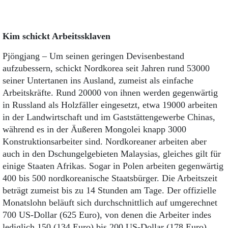
Kim schickt Arbeitssklaven
Pjöngjang – Um seinen geringen Devisenbestand
aufzubessern, schickt Nordkorea seit Jahren rund 53000
seiner Untertanen ins Ausland, zumeist als einfache
Arbeitskräfte. Rund 20000 von ihnen werden gegenwärtig
in Russland als Holzfäller eingesetzt, etwa 19000 arbeiten
in der Landwirtschaft und im Gaststättengewerbe Chinas,
während es in der Äußeren Mongolei knapp 3000
Konstruktionsarbeiter sind. Nordkoreaner arbeiten aber
auch in den Dschungelgebieten Malaysias, gleiches gilt für
einige Staaten Afrikas. Sogar in Polen arbeiten gegenwärtig
400 bis 500 nordkoreanische Staatsbürger. Die Arbeitszeit
beträgt zumeist bis zu 14 Stunden am Tage. Der offizielle
Monatslohn beläuft sich durchschnittlich auf umgerechnet
700 US-Dollar (625 Euro), von denen die Arbeiter indes
lediglich 150 (134 Euro) bis 200 US-Dollar (178 Euro)