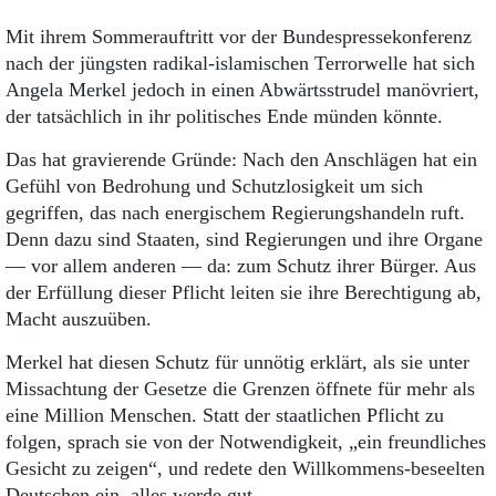
Aktuelle Ausgabe
Abonnenten-Login
Mit ihrem Sommerauftritt vor der Bundespressekonferenz
Abonnent werden
nach der jüngsten radikal-islamischen Terrorwelle hat sich
Abo Prämien
Angela Merkel jedoch in einen Abwärtsstrudel manövriert,
Archiv
der tatsächlich in ihr politisches Ende münden könnte.
Mediadaten
Das hat gravierende Gründe: Nach den Anschlägen hat ein
Kontakt
Gefühl von Bedrohung und Schutzlosigkeit um sich
Impressum
gegriffen, das nach energischem Regierungshandeln ruft.
Datenschutz
Denn dazu sind Staaten, sind Regierungen und ihre Organe
— vor allem anderen — da: zum Schutz ihrer Bürger. Aus
der Erfüllung dieser Pflicht leiten sie ihre Berechtigung ab,
Macht auszuüben.
Merkel hat diesen Schutz für unnötig erklärt, als sie unter
Missachtung der Gesetze die Grenzen öffnete für mehr als
eine Million Menschen. Statt der staatlichen Pflicht zu
folgen, sprach sie von der Notwendigkeit, „ein freundliches
Gesicht zu zeigen“, und redete den Willkommens-beseelten
Deutschen ein, alles werde gut.