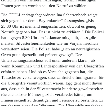
Gutachten von mehreren Aussagen, wonach belästigten
Frauen geraten worden sei, den Notruf zu wählen.
Die CDU-Landtagsabgeordnete Ina Scharrenbach zeigte
sich gegenüber dem „Bayernkurier“ fassungslos. „Bis
23.30 Uhr ist niemand eingeschritten, obwohl es genug
Notrufe gegeben hat. Das ist nicht zu erklären.“ Die Polizei
hatte gegen 8.30 Uhr am 1. Januar mitgeteilt, dass „die
meisten Silvesterfeierlichkeiten wie im Vorjahr friedlich
verlaufen“ seien. Die Polizei habe „sich an neuralgischen
Orten gut aufgestellt und präsent gezeigt“. Der
Untersuchungsausschuss soll unter anderem klären, ab
wann Kommunal- und Landespolitiker von den Übergriffen
erfahren haben. Und ob es Versuche gegeben hat, die
Tatsache zu verschweigen, dass zahlreiche Immigranten für
die Übergriffe verantwortlich waren. Egg geht nicht davon
aus, dass sich in der Silvesternacht hunderte gewaltbereiter,
rücksichtsloser Männer gezielt verabredet hätten, um
Frauen sexuell zu demütigen und Feiernde zu bestehlen. Er
spricht von einer Sog-Wirkung: „Die Übergriffe geschehen,