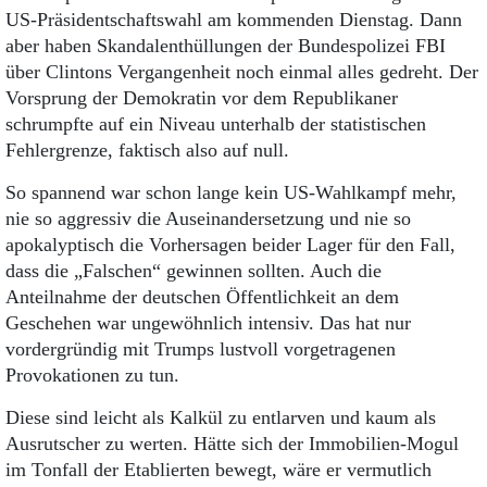
Aktuelle Ausgabe
US-Präsidentschaftswahl am kommenden Dienstag. Dann
Abonnenten-Login
aber haben Skandalenthüllungen der Bundespolizei FBI
Abonnent werden
über Clintons Vergangenheit noch einmal alles gedreht. Der
Abo Prämien
Vorsprung der Demokratin vor dem Republikaner
Archiv
Mediadaten
schrumpfte auf ein Niveau unterhalb der statistischen
Fehlergrenze, faktisch also auf null.
Kontakt
Impressum
So spannend war schon lange kein US-Wahlkampf mehr,
Datenschutz
nie so aggressiv die Auseinandersetzung und nie so
apokalyptisch die Vorhersagen beider Lager für den Fall,
dass die „Falschen“ gewinnen sollten. Auch die
Anteilnahme der deutschen Öffentlichkeit an dem
Geschehen war ungewöhnlich intensiv. Das hat nur
vordergründig mit Trumps lustvoll vorgetragenen
Provokationen zu tun.
Diese sind leicht als Kalkül zu entlarven und kaum als
Ausrutscher zu werten. Hätte sich der Immobilien-Mogul
im Tonfall der Etablierten bewegt, wäre er vermutlich