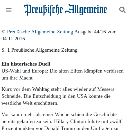
Politik
Suchen und finden
©
Preußische Allgemeine Zeitung
Ausgabe 44/16 vom
Kultur
04.11.2016
Wirtschaft
Panorama
S. 1 Preußische Allgemeine Zeitung
Gesellschaft
Leben
Ein historisches Duell
Geschichte
US-Wahl und Europa: Die alten Eliten kämpfen verbissen
Ostpreußen
um ihre Macht
Pommern
Berlin-Brandenburg
Kurz vor dem Wahltag steht alles wieder auf Messers
Schlesien
Schneide. Die Entscheidung in den USA könnte die
Danzig und Westpreußen
westliche Welt erschüttern.
Bücher
Vor kaum mehr als einer Woche schien die Geschichte
Start
bereits gelaufen zu sein. Hillary Clinton führte mit zwölf
Wer wir sind
Prozentpunkten vor Donald Trump in den Umfragen zur