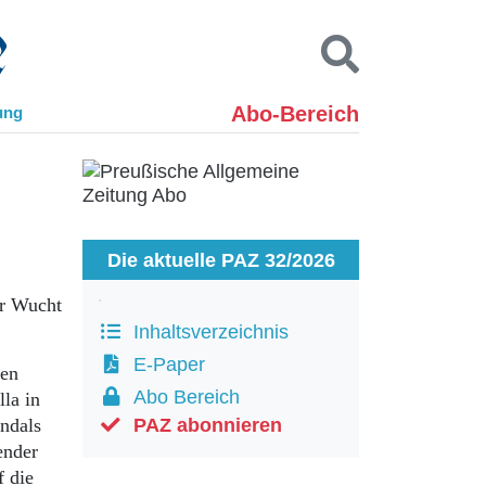
Abo-Bereich
ung
Kontakt
Impressum
Datenschutz
SUCHEN
Die aktuelle PAZ 32/2026
er Wucht
Inhaltsverzeichnis
E-Paper
den
Abo Bereich
la in
andals
PAZ abonnieren
ender
f die