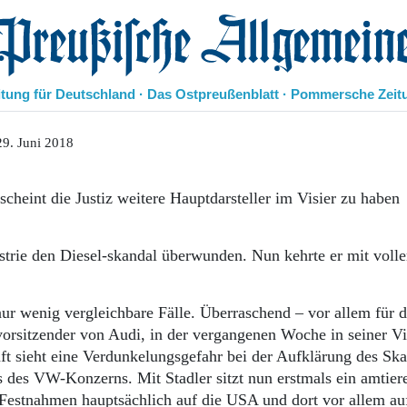
eußische Allgemeine Zeitung
itung für Deutschland · Das Ostpreußenblatt · Pommersche Zeit
Politik
9. Juni 2018
Kultur
Wirtschaft
heint die Justiz weitere Hauptdarsteller im Visier zu haben
Panorama
Gesellschaft
Leben
trie den Diesel-skandal überwunden. Nun kehrte er mit voll
Geschichte
Ostpreußen
Pommern
nur wenig vergleichbare Fälle. Überraschend – vor allem für 
Berlin-Brandenburg
orsitzender von Audi, in der vergangenen Woche in seiner Vil
Schlesien
ft sieht eine Verdunkelungsgefahr bei der Aufklärung des Sk
Danzig und Westpreußen
 des VW-Konzerns. Mit Stadler sitzt nun erstmals ein amtier
Bücher
 Festnahmen hauptsächlich auf die USA und dort vor allem au