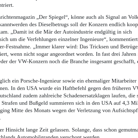
triert.
chrichtenmagazin „Der Spiegel“, könne auch als Signal an Vo
anntwerden des Dieselbetrugs soll der Konzern endlich koop
am. „Damit ist die Mär der Autoindustrie endgültig in sich
ich um die Verfehlungen einzelner Ingenieure“, kommentiert
ler-Festnahme. „Immer klarer wird: Das Tricksen und Betrügen
rt, wenn nicht sogar angeordnet worden. In fast drei Jahren
der der VW-Konzern noch die Branche insgesamt geschafft, 
glich ein Porsche-Ingenieur sowie ein ehemaliger Mitarbeiter
men. In den USA wurde ein Haftbefehl gegen den früheren 
eutschland zudem zahlreiche Schadenersatzklagen laufen, die 
. Strafen und Bußgeld summieren sich in den USA auf 4,3 Mil
rging Mitte des Monats wegen der Verletzung von Aufsichtspf
.
cher Hinsicht lange Zeit gelassen. Solange, dass schon gemutm
chlands Automobilgranden verschont werden.