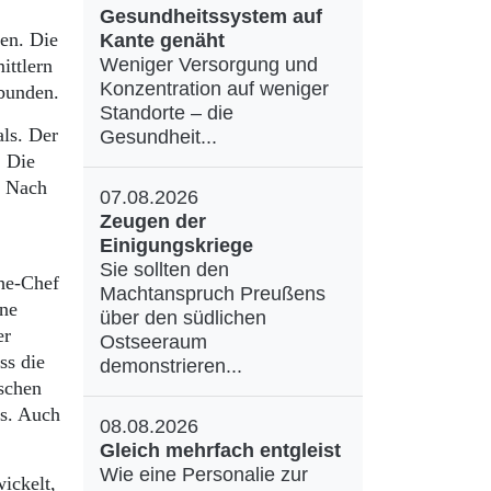
Gesundheitssystem auf
en. Die
Kante genäht
Weniger Versorgung und
ittlern
Konzentration auf weniger
tbunden.
Standorte – die
als. Der
Gesundheit...
. Die
. Nach
07.08.2026
Zeugen der
Einigungskriege
Sie sollten den
che-Chef
Machtanspruch Preußens
ine
über den südlichen
er
Ostseeraum
ss die
demonstrieren...
ischen
ss. Auch
08.08.2026
Gleich mehrfach entgleist
Wie eine Personalie zur
ickelt,