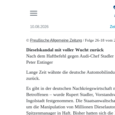
Pr
10.08.2026
Ze
Suchen und finden
Start
©
Preußische Allgemeine Zeitung
/ Folge 26-18 vom 2
Wer wir sind
Dieselskandal mit voller Wucht zurück
Aktuelle Ausgabe
Nach dem Haftbefehl gegen Audi-Chef Stadler sc
Abonnenten-Login
Peter Entinger
Abonnent werden
Abo Prämien
Lange Zeit wähnte die deutsche Automobilindus
Archiv
zurück.
Mediadaten
Es gibt in der deutschen Nachkriegswirtschaft 
Betroffenen – wurde Rupert Stadler, Vorstandsv
Ingolstadt festgenommen. Die Staatsanwaltscha
um die Manipulation von Millionen Dieselautos
Spitzenmanager in Haft. Bisher hatten sich die