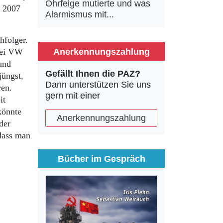
Ohrfeige mutierte und was
t 2007
Alarmismus mit...
hfolger.
Anerkennungszahlung
 Bei VW
und
Gefällt Ihnen die PAZ?
jüngst,
Dann unterstützen Sie uns
ren.
gern mit einer
it
könnte
Anerkennungszahlung
der
dass man
Bücher im Gespräch