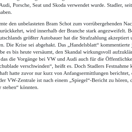
Audi, Porsche, Seat und Skoda verwendet wurde. Stadler, sei
haben.
mmte den unbelasteten Bram Schot zum vorrübergehenden Nac
zurückkehrt, wird innerhalb der Branche stark angezweifelt.
tschlands größter Autobauer hat die Strafzahlung akzeptiert 
n. Die Krise sei abgehakt. Das „Handelsblatt“ kommentierte 
e es bis heute versäumt, den Skandal wirkungsvoll aufzuklä
 das die Vorgänge bei VW und Audi auch für die Öffentlichke
r Schublade verschwinden“, heißt es. Doch Stadlers Festnahme 
aft hatte zuvor nur kurz von Anfangsermittlungen berichtet, 
der VW-Zentrale ist nach einem „Spiegel“-Bericht zu hören, 
r stehen“ könnten.