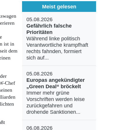
Meist gelesen
lkswagen
05.08.2026
erieren
Gefährlich falsche
Prioritäten
e
Während linke politisch
 ist in
Verantwortliche krampfhaft
 seit dem
rechts fahnden, formiert
einen
sich auf...
05.08.2026
 der
Europas angekündigter
VW-Chef
„Green Deal“ bröckelt
seinen
Immer mehr grüne
liarden
Vorschriften werden leise
lichten
zurückgefahren und
drohende Sanktionen...
aßt
06.08.2026