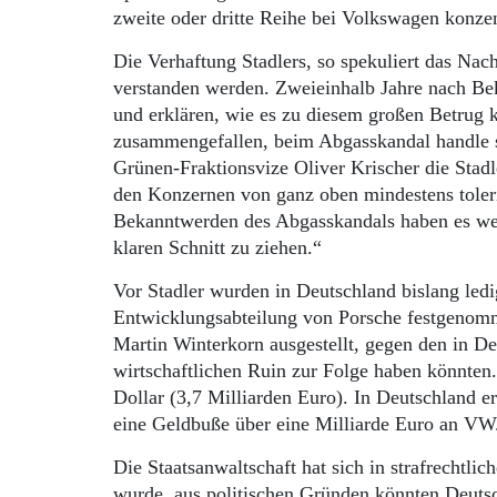
zweite oder dritte Reihe bei Volkswagen konzen
Die Verhaftung Stadlers, so spekuliert das Na
verstanden werden. Zweieinhalb Jahre nach Bek
und erklären, wie es zu diesem großen Betrug k
zusammengefallen, beim Abgasskandal handle s
Grünen-Fraktionsvize Oliver Krischer die Stad
den Konzernen von ganz oben mindestens tolerie
Bekanntwerden des Abgasskandals haben es we
klaren Schnitt zu ziehen.“
Vor Stadler wurden in Deutschland bislang ledi
Entwicklungsabteilung von Porsche festgenom
Martin Winterkorn ausgestellt, gegen den in D
wirtschaftlichen Ruin zur Folge haben könnten
Dollar (3,7 Milliarden Euro). In Deutschland e
eine Geldbuße über eine Milliarde Euro an VW
Die Staatsanwaltschaft hat sich in strafrechtli
wurde, aus politischen Gründen könnten Deuts