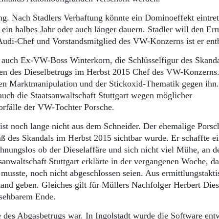
g. Nach Stadlers Verhaftung könnte ein Dominoeffekt eintret
in halbes Jahr oder auch länger dauern. Stadler will den Erm
Audi-Chef und Vorstandsmitglied des VW-Konzerns ist er en
er auch Ex-VW-Boss Winterkorn, die Schlüsselfigur des Skand
en des Dieselbetrugs im Herbst 2015 Chef des VW-Konzerns
gen Marktmanipulation und der Stickoxid-Thematik gegen ihn
 auch die Staatsanwaltschaft Stuttgart wegen möglicher
Vorfälle der VW-Tochter Porsche.
ist noch lange nicht aus dem Schneider. Der ehemalige Pors
 des Skandals im Herbst 2015 sichtbar wurde. Er schaffte e
nungslos ob der Dieselaffäre und sich nicht viel Mühe, an d
sanwaltschaft Stuttgart erklärte in der vergangenen Woche, da
musste, noch nicht abgeschlossen seien. Aus ermittlungstakt
nd geben. Gleiches gilt für Müllers Nachfolger Herbert Die
absehbarem Ende.
e des Abgasbetrugs war. In Ingolstadt wurde die Software entw