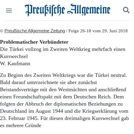
Politik
©
Preußische Allgemeine Zeitung
Suchen und finden
/ Folge 26-18 vom 29. Juni 2018
Kultur
Problematischer Verbündeter
Wirtschaft
Die Türkei vollzog im Zweiten Weltkrieg mehrfach einen
Panorama
Kurswechsel
Gesellschaft
W. Kaufmann
Leben
Geschichte
Zu Beginn des Zweiten Weltkriegs war die Türkei neutral.
Ostpreußen
Bald darauf unterzeichnete sie aber zunächst
Pommern
Beistandsverträge mit den Westmächten und anschließend
Berlin-Brandenburg
einen Freundschaftspakt mit dem Deutschen Reich. Dem
Schlesien
Danzig und Westpreußen
folgten der Abbruch der diplomatischen Beziehungen zu
Bücher
Deutschland im August 1944 und die Kriegserklärung vom
23. Februar 1945. Für diesen dreimaligen Kurswechsel gab
Start
es mehrere Gründe
Wer wir sind