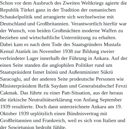
Aktuelle Ausgabe
Schon vor dem Ausbruch des Zweiten Weltkriegs agierte die
Abonnenten-Login
Republik Türkei ganz in der Tradition der osmanischen
Abonnent werden
Schaukelpolitik und arrangierte sich wechselweise mit
Abo Prämien
Deutschland und Großbritannien. Verantwortlich hierfür war
Archiv
der Wunsch, von beiden Großmächten moderne Waffen zu
Mediadaten
beziehen und wirtschaftliche Unterstützung zu erhalten.
Kontakt
Dabei kam es nach dem Tode des Staatsgründers Mustafa
Impressum
Kemal Atatürk im November 1938 zur Bildung zweier
Datenschutz
verfeindeter Lager innerhalb der Führung in Ankara. Auf der
einen Seite standen die anglophilen Politiker rund um
Staatspräsident Ismet Inönü und Außenminister Sükrü
Saracoglu, auf der anderen Seite prodeutsche Personen wie
Ministerpräsident Refik Saydam und Generalstabschef Fevzi
Cakmak. Das führte zu einer Patt-Situation, aus der heraus
die türkische Neutralitätserklärung von Anfang September
1939 resultierte. Doch dann unterzeichnete Ankara am 19.
Oktober 1939 urplötzlich einen Bündnisvertrag mit
Großbritannien und Frankreich, weil es sich von Italien und
der Sowjetunion bedroht fühlte.