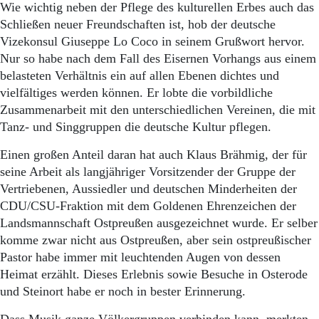
Aktuelle Ausgabe
Wie wichtig neben der Pflege des kulturellen Erbes auch das
Abonnenten-Login
Schließen neuer Freundschaften ist, hob der deutsche
Abonnent werden
Vizekonsul Giuseppe Lo Coco in seinem Grußwort hervor.
Abo Prämien
Nur so habe nach dem Fall des Eisernen Vorhangs aus einem
Archiv
belasteten Verhältnis ein auf allen Ebenen dichtes und
Mediadaten
vielfältiges werden können. Er lobte die vorbildliche
Kontakt
Zusammenarbeit mit den unterschiedlichen Vereinen, die mit
Impressum
Tanz- und Singgruppen die deutsche Kultur pflegen.
Datenschutz
Einen großen Anteil daran hat auch Klaus Brähmig, der für
seine Arbeit als langjähriger Vorsitzender der Gruppe der
Vertriebenen, Aussiedler und deutschen Minderheiten der
CDU/CSU-Fraktion mit dem Goldenen Ehrenzeichen der
Landsmannschaft Ostpreußen ausgezeichnet wurde. Er selber
komme zwar nicht aus Ostpreußen, aber sein ostpreußischer
Pastor habe immer mit leuchtenden Augen von dessen
Heimat erzählt. Dieses Erlebnis sowie Besuche in Osterode
und Steinort habe er noch in bester Erinnerung.