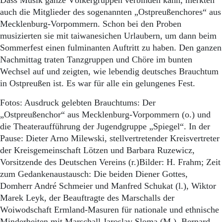
Dass Musik ganze Völkergruppen verbinden kann, merkten
auch die Mitglieder des sogenannten „Ostpreußenchores“ aus
Mecklenburg-Vorpommern. Schon bei den Proben
musizierten sie mit taiwanesichen Urlaubern, um dann beim
Sommerfest einen fulminanten Auftritt zu haben. Den ganzen
Nachmittag traten Tanzgruppen und Chöre im bunten
Wechsel auf und zeigten, wie lebendig deutsches Brauchtum
in Ostpreußen ist. Es war für alle ein gelungenes Fest.
Fotos: Ausdruck gelebten Brauchtums: Der
„Ostpreußenchor“ aus Mecklenburg-Vorpommern (o.) und
die Theateraufführung der Jugendgruppe „Spiegel“. In der
Pause: Dieter Arno Milewski, stellvertretender Kreisvertreter
der Kreisgemeinschaft Lötzen und Barbara Ruzewicz,
Vorsitzende des Deutschen Vereins (r.)Bilder: H. Frahm; Zeit
zum Gedankenaustausch: Die beiden Diener Gottes,
Domherr André Schmeier und Manfred Schukat (l.), Wiktor
Marek Leyk, der Beauftragte des Marschalls der
Woiwodschaft Ermland-Masuren für nationale und ethnische
Minderheiten mit Marschall Jaroslav Sloma (M.), Bernard