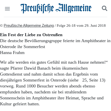
Politik
©
Preußische Allgemeine Zeitung
Suchen und finden
/ Folge 26-18 vom 29. Juni 2018
Kultur
Ein Fest der Liebe zu Ostreußen
Wirtschaft
Die deutsche Bevölkerungsgruppe feierte im Amphitheater in
Panorama
Osterode ihr Sommerfest
Gesellschaft
Hanna Frahm
Leben
Geschichte
Wir alle werden ein gutes Gefühl mit nach Hause nehmen!“
Ostpreußen
sagte Pfarrer Dawid Banach beim ökumenischen
Pommern
Gottesdienst und nahm damit schon das Ergebnis vom
Berlin-Brandenburg
diesjährigen Sommerfest in Osterode (siehe 25, Seite 13)
Schlesien
Danzig und Westpreußen
vorweg. Rund 1000 Besucher werden abends ebenso
Bücher
empfunden haben, nachdem sie bei strahlendem
Sonnenschein im Amphitheater ihre Heimat, Sprache und
Start
Kultur gefeiert hatten.
Wer wir sind