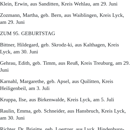
Aktuelle Ausgabe
Klein, Erwin, aus Sanditten, Kreis Wehlau, am 29. Juni
Abonnenten-Login
Abonnent werden
Zozmann, Martha, geb. Bern, aus Waiblingen, Kreis Lyck,
Abo Prämien
am 29. Juni
Archiv
Mediadaten
ZUM 95. GEBURTSTAG
Kontakt
Bittner, Hildegard, geb. Skrodz-ki, aus Kalthagen, Kreis
Impressum
Lyck, am 30. Juni
Datenschutz
Gehrau, Edith, geb. Timm, aus Reuß, Kreis Treuburg, am 29.
Juni
Karnahl, Margarethe, geb. Apsel, aus Quilitten, Kreis
Heiligenbeil, am 3. Juli
Kruppa, Ilse, aus Birkenwalde, Kreis Lyck, am 5. Juli
Raulin, Emma, geb. Schneider, aus Hansbruch, Kreis Lyck,
am 30. Juni
Richter, Dr. Brigitte, geb. Loertzer, aus Lyck, Hindenburg-