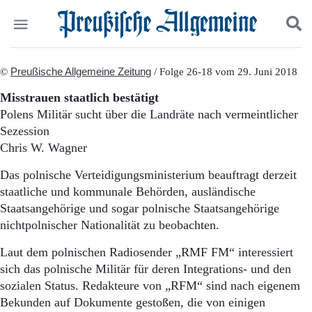
Politik
©
Preußische Allgemeine Zeitung
Suchen und finden
/ Folge 26-18 vom 29. Juni 2018
Kultur
Misstrauen staatlich bestätigt
Wirtschaft
Polens Militär sucht über die Landräte nach vermeintlicher
Panorama
Sezession
Gesellschaft
Chris W. Wagner
Leben
Geschichte
Das polnische Verteidigungsministerium beauftragt derzeit
Ostpreußen
staatliche und kommunale Behörden, ausländische
Pommern
Staatsangehörige und sogar polnische Staatsangehörige
Berlin-Brandenburg
nichtpolnischer Nationalität zu beobachten.
Schlesien
Danzig und Westpreußen
Laut dem polnischen Radiosender „RMF FM“ interessiert
Bücher
sich das polnische Militär für deren Integrations- und den
Start
sozialen Status. Redakteure von „RFM“ sind nach eigenem
Wer wir sind
Bekunden auf Dokumente gestoßen, die von einigen