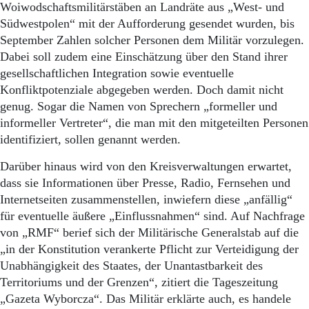
Aktuelle Ausgabe
Woiwodschaftsmilitärstäben an Landräte aus „West- und
Abonnenten-Login
Südwestpolen“ mit der Aufforderung gesendet wurden, bis
Abonnent werden
September Zahlen solcher Personen dem Militär vorzulegen.
Abo Prämien
Dabei soll zudem eine Einschätzung über den Stand ihrer
Archiv
gesellschaftlichen Integration sowie eventuelle
Mediadaten
Konfliktpotenziale abgegeben werden. Doch damit nicht
Kontakt
genug. Sogar die Namen von Sprechern „formeller und
Impressum
informeller Vertreter“, die man mit den mitgeteilten Personen
Datenschutz
identifiziert, sollen genannt werden.
Darüber hinaus wird von den Kreisverwaltungen erwartet,
dass sie Informationen über Presse, Radio, Fernsehen und
Internetseiten zusammenstellen, inwiefern diese „anfällig“
für eventuelle äußere „Einflussnahmen“ sind. Auf Nachfrage
von „RMF“ berief sich der Militärische Generalstab auf die
„in der Konstitution verankerte Pflicht zur Verteidigung der
Unabhängigkeit des Staates, der Unantastbarkeit des
Territoriums und der Grenzen“, zitiert die Tageszeitung
„Gazeta Wyborcza“. Das Militär erklärte auch, es handele