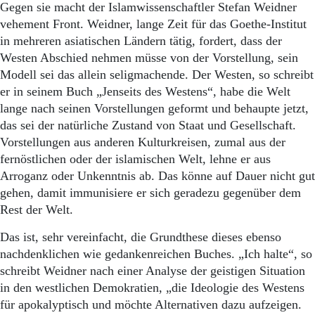
Aktuelle Ausgabe
Gegen sie macht der Islamwissenschaftler Stefan Weidner
Abonnenten-Login
vehement Front. Weidner, lange Zeit für das Goethe-Institut
Abonnent werden
in mehreren asiatischen Ländern tätig, fordert, dass der
Abo Prämien
Westen Abschied nehmen müsse von der Vorstellung, sein
Archiv
Modell sei das allein seligmachende. Der Westen, so schreibt
Mediadaten
er in seinem Buch „Jenseits des Westens“, habe die Welt
Kontakt
lange nach seinen Vorstellungen geformt und behaupte jetzt,
Impressum
das sei der natürliche Zustand von Staat und Gesellschaft.
Datenschutz
Vorstellungen aus anderen Kulturkreisen, zumal aus der
fernöstlichen oder der islamischen Welt, lehne er aus
Arroganz oder Unkenntnis ab. Das könne auf Dauer nicht gut
gehen, damit immunisiere er sich geradezu gegenüber dem
Rest der Welt.
Das ist, sehr vereinfacht, die Grundthese dieses ebenso
nachdenklichen wie gedankenreichen Buches. „Ich halte“, so
schreibt Weidner nach einer Analyse der geistigen Situation
in den westlichen Demokratien, „die Ideologie des Westens
für apokalyptisch und möchte Alternativen dazu aufzeigen.