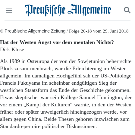
Politik
©
Preußische Allgemeine Zeitung
Suchen und finden
/ Folge 26-18 vom 29. Juni 2018
Kultur
Hat der Westen Angst vor dem mentalen Nichts?
Wirtschaft
Dirk Klose
Panorama
Gesellschaft
Als 1989 in Osteuropa der von der Sowjetunion beherrschte
Leben
Block zusam-menbrach, war die Erleichterung im Westen
Geschichte
allgemein. Im damaligen Hochgefühl sah der US-Politologe
Ostpreußen
Francis Fukuyama im scheinbar endgültigen Sieg der
Pommern
westlichen Staatsform das Ende der Geschichte gekommen.
Berlin-Brandenburg
Etwas skeptischer war sein Kollege Samuel Huntington, der
Schlesien
Danzig und Westpreußen
vor einem „Kampf der Kulturen“ warnte, in den der Westen
Bücher
früher oder später unweigerlich hineingezogen werde, vor
allem gegen China. Beide Thesen gehören inzwischen zum
Start
Standardrepertoire politischer Diskussionen.
Wer wir sind