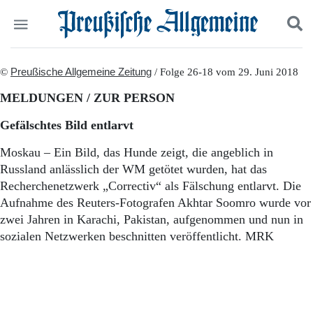
Politik
©
Preußische Allgemeine Zeitung
Suchen und finden
/ Folge 26-18 vom 29. Juni 2018
Kultur
MELDUNGEN / ZUR PERSON
Wirtschaft
Panorama
Gefälschtes Bild entlarvt
Gesellschaft
Leben
Moskau – Ein Bild, das Hunde zeigt, die angeblich in
Geschichte
Russland anlässlich der WM getötet wurden, hat das
Ostpreußen
Recherchenetzwerk „Correctiv“ als Fälschung entlarvt. Die
Pommern
Aufnahme des Reuters-Fotografen Akhtar Soomro wurde vor
Berlin-Brandenburg
zwei Jahren in Karachi, Pakistan, aufgenommen und nun in
Schlesien
sozialen Netzwerken beschnitten veröffentlicht. MRK
Danzig und Westpreußen
Bücher
Start
Wer wir sind