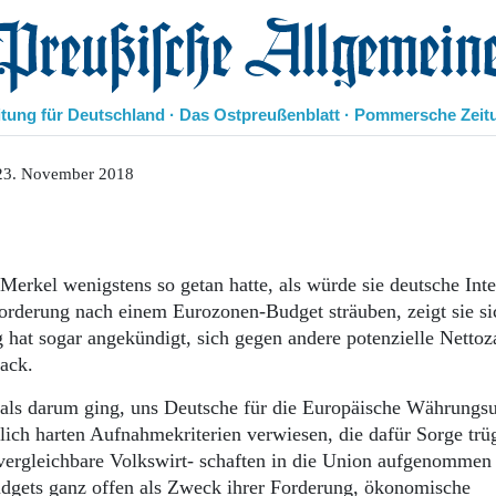
eußische Allgemeine Zeitung
itung für Deutschland · Das Ostpreußenblatt · Pommersche Zeit
Politik
23. November 2018
Kultur
Wirtschaft
Panorama
Gesellschaft
Merkel wenigstens so getan hatte, als würde sie deutsche Int
Leben
rderung nach einem Eurozonen-Budget sträuben, zeigt sie si
Geschichte
hat sogar angekündigt, sich gegen andere potenzielle Nettoz
Ostpreußen
ack.
Pommern
Berlin-Brandenburg
mals darum ging, uns Deutsche für die Europäische Währungs
Schlesien
ch harten Aufnahmekriterien verwiesen, die dafür Sorge trü
Danzig und Westpreußen
en vergleichbare Volkswirt- ­schaften in die Union aufgenomme
Bücher
dgets ganz offen als Zweck ihrer Forderung, ökonomische