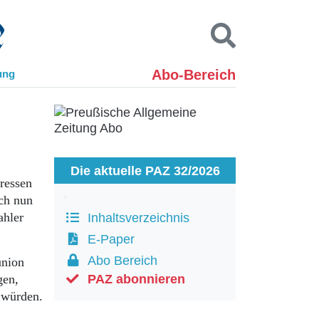
Abo-Bereich
ung
Kontakt
Impressum
Datenschutz
SUCHEN
Die aktuelle PAZ 32/2026
eressen
ch nun
ahler
Inhaltsverzeichnis
E-Paper
Abo Bereich
union
gen,
PAZ abonnieren
n würden.