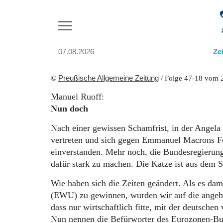
Pr
07.08.2026
Ze
Suchen und finden
Start
©
Preußische Allgemeine Zeitung
/ Folge 47-18 vom 
Wer wir sind
Manuel Ruoff:
Aktuelle Ausgabe
Nun doch
Abonnenten-Login
Abonnent werden
Nach einer gewissen Schamfrist, in der Angela 
Abo Prämien
vertreten und sich gegen Emmanuel Macrons Fo
Archiv
einverstanden. Mehr noch, die Bundesregierung 
Mediadaten
dafür stark zu machen. Die Katze ist aus dem S
Wie haben sich die Zeiten geändert. Als es da
(EWU) zu gewinnen, wurden wir auf die angebli
dass nur wirtschaftlich fitte, mit der deutsch
Nun nennen die Befürworter des Eurozonen-Bu