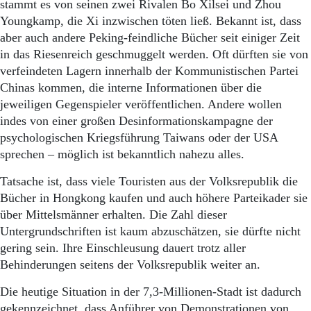
Aktuelle Ausgabe
stammt es von seinen zwei Rivalen Bo Xilsei und Zhou
Abonnenten-Login
Youngkamp, die Xi inzwischen töten ließ. Bekannt ist, dass
Abonnent werden
aber auch andere Peking-feindliche Bücher seit einiger Zeit
Abo Prämien
in das Riesenreich geschmuggelt werden. Oft dürften sie von
Archiv
verfeindeten Lagern innerhalb der Kommunistischen Partei
Mediadaten
Chinas kommen, die interne Informationen über die
jeweiligen Gegenspieler veröffentlichen. Andere wollen
Kontakt
Impressum
indes von einer großen Desinformationskampagne der
Datenschutz
psychologischen Kriegsführung Taiwans oder der USA
sprechen – möglich ist bekanntlich nahezu alles.
Tatsache ist, dass viele Touristen aus der Volksrepublik die
Bücher in Hongkong kaufen und auch höhere Parteikader sie
über Mit­telsmänner erhalten. Die Zahl dieser
Untergrundschriften ist kaum abzuschätzen, sie dürfte nicht
gering sein. Ihre Einschleusung dauert trotz aller
Behinderungen seitens der Volksrepublik weiter an.
Die heutige Situation in der 7,3-Millionen-Stadt ist dadurch
gekennzeichnet, dass Anführer von Demonstrationen von