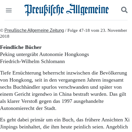
Politik
©
Preußische Allgemeine Zeitung
Suchen und finden
/ Folge 47-18 vom 23. November
2018
Kultur
Wirtschaft
Feindliche Bücher
Panorama
Peking untergräbt Autonomie Hongkongs
Gesellschaft
Friedrich-Wilhelm Schlomann
Leben
Geschichte
Tiefe Ernüchterung beherrscht inzwischen die Bevölkerung
Ostpreußen
von Hongkong, seit in den vergangenen Jahren insgesamt
Pommern
sechs Buchhändler spurlos verschwanden und später von
Berlin-Brandenburg
einem Gericht irgendwo in China bestraft wurden. Das gilt
Schlesien
als klarer Verstoß gegen das 1997 ausgehandelte
Danzig und Westpreußen
Autonomierecht der Stadt.
Bücher
Es geht dabei primär um ein Buch, das frühere Ansichten Xi
Start
Wer wir sind
Jinpings beinhaltet, die ihm heute peinlich seien. Angeblich