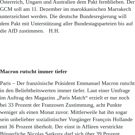
Aktuelle Ausgabe
Österreich, Ungarn und Australien dem Pakt fernblieben. Der
Abonnenten-Login
GCM soll am 11. Dezember im marokkanischen Marrakech
Abonnent werden
unterzeichnet werden. Die deutsche Bundesregierung will
Abo Prämien
dem Pakt mit Unterstützung aller Bundestagsparteien bis auf
Archiv
die AfD zustimmen. H.H.
Mediadaten
Kontakt
Impressum
Datenschutz
Macron rutscht immer tiefer
Paris – Der französische Präsident Emmanuel Macron rutscht
in den Beliebtheitswerten immer tiefer. Laut einer Umfrage
im Auftrag des Magazins „Paris Match“ erzielt er nur noch
bei 33 Prozent der Franzosen Zustimmung, acht Punkte
weniger als einen Monat zuvor. Mittlerweile hat ihn sogar
sein unbeliebter sozialistischer Vorgänger François Hollande
mit 36 Prozent überholt. Der einst in Affären verstrickte
Bürgerliche Nicolas Sarkozy darf sich über 39 Prozent