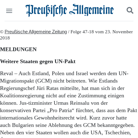
Politik
©
Preußische Allgemeine Zeitung
Suchen und finden
/ Folge 47-18 vom 23. November
2018
Kultur
Wirtschaft
MELDUNGEN
Panorama
Gesellschaft
Weitere Staaten gegen UN-Pakt
Leben
Geschichte
Reval – Auch Estland, Polen und Israel werden dem UN-
Ostpreußen
Migra­tionspakt (GCM) nicht beitreten. Wie Estlands
Pommern
Regierungschef Jüri Ratas mitteilte, hat man sich in der
Berlin-Brandenburg
Koalitionsregierung nicht auf eine Zustimmung einigen
Schlesien
können. Jus-tizminister Urmas Reinsalu von der
Danzig und Westpreußen
konservativen Partei „Pro Patria“ fürchtet, dass aus dem Pakt
Bücher
internationales Gewohnheitsrecht wird. Kurz zuvor hatte
auch Bulgarien seine Ablehnung des GCM bekanntgegeben.
Start
Wer wir sind
Neben den vier Staaten wollen auch die USA, Tschechien,