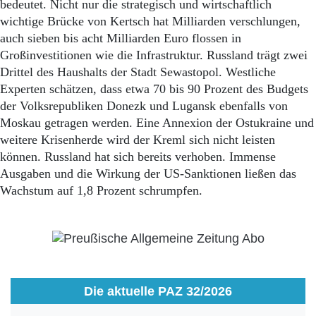
Aktuelle Ausgabe
bedeutet. Nicht nur die strategisch und wirtschaftlich
Abonnenten-Login
wichtige Brücke von Kertsch hat Milliarden verschlungen,
Abonnent werden
auch sieben bis acht Milliarden Euro flossen in
Abo Prämien
Großinvestitionen wie die Infrastruktur. Russland trägt zwei
Archiv
Drittel des Haushalts der Stadt Sewastopol. Westliche
Mediadaten
Experten schätzen, dass etwa 70 bis 90 Prozent des Budgets
der Volksrepubliken Donezk und Lugansk ebenfalls von
Kontakt
Impressum
Moskau getragen werden. Eine Annexion der Ostukraine und
Datenschutz
weitere Krisenherde wird der Kreml sich nicht leisten
können. Russland hat sich bereits verhoben. Immense
Ausgaben und die Wirkung der US-Sanktionen ließen das
Wachstum auf 1,8 Prozent schrumpfen.
Die aktuelle PAZ 32/2026