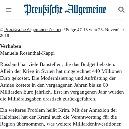
Politik
©
Preußische Allgemeine Zeitung
Suchen und finden
/ Folge 47-18 vom 23. November
2018
Kultur
Wirtschaft
Verhoben
Panorama
Manuela Rosenthal-Kappi
Gesellschaft
Leben
Russland hat viele Baustellen, die das Budget belasten.
Geschichte
Allein der Krieg in Syrien hat umgerechnet 440 Millionen
Ostpreußen
Euro gekostet. Die Modernisierung und Aufrüstung der
Pommern
Armee kostete in den vergangenen Jahren bis zu 60
Berlin-Brandenburg
Milliarden Euro jährlich. Erst im vergangenen Jahr wurden
Schlesien
die Militärausgaben drastisch zurückgefahren.
Danzig und Westpreußen
Bücher
Ein weiteres Problem heißt Krim. Mit der Annexion der
Halbinsel hat der Kreml auch die Verantwortung für die
Start
Wer wir sind
Region übernommen, was weitere Milliardeninvestitionen