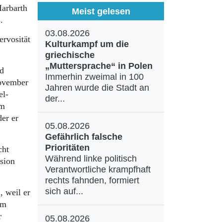
Harbarth
Meist gelesen
s.
03.08.2026
ervosität
Kulturkampf um die
griechische
„Muttersprache“ in Polen
nd
Immerhin zweimal in 100
November
Jahren wurde die Stadt an
el-
der...
im
er er
05.08.2026
Gefährlich falsche
Prioritäten
cht
Während linke politisch
sion
Verantwortliche krampfhaft
rechts fahnden, formiert
sich auf...
, weil er
em
r
05.08.2026