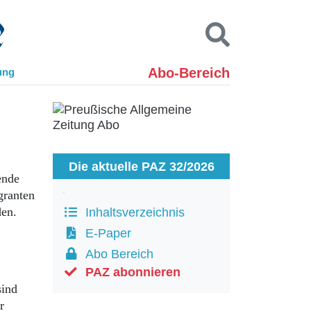
Abo-Bereich
ung
Kontakt
Impressum
Datenschutz
SUCHEN
Die aktuelle PAZ 32/2026
ende
granten
den.
Inhaltsverzeichnis
E-Paper
Abo Bereich
PAZ abonnieren
sind
r