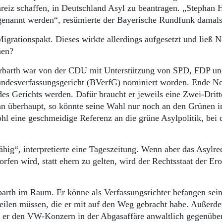
reiz schaffen, in Deutschland Asyl zu beantragen. „Stephan 
 genannt werden“, resümierte der Bayerische Rundfunk damal
igrationspakt. Dieses wirkte allerdings aufgesetzt und ließ N
hen?
arbarth war von der CDU mit Unterstützung von SPD, FDP u
undesverfassungsgericht (BVerfG) nominiert worden. Ende 
des Gerichts werden. Dafür braucht er jeweils eine Zwei-Dritt
n überhaupt, so könnte seine Wahl nur noch an den Grünen 
l eine geschmeidige Referenz an die grüne Asylpolitik, bei d
ähig“, interpretierte eine Tageszeitung. Wenn aber das Asylre
en wird, statt ehern zu gelten, wird der Rechtsstaat der Ero
arth im Raum. Er könne als Verfassungsrichter befangen sein
rteilen müssen, die er mit auf den Weg gebracht habe. Außerd
da er den VW-Konzern in der Abgasaffäre anwaltlich gegenübe