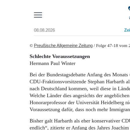
Pr
08.08.2026
Ze
Suchen und finden
Start
©
Preußische Allgemeine Zeitung
/ Folge 47-18 vom 
Wer wir sind
Schlechte Voraussetzungen
Aktuelle Ausgabe
Hermann Paul Winter
Abonnenten-Login
Abonnent werden
Bei der Bundestagsdebatte Anfang des Monats ü
Abo Prämien
CDU-Fraktionsvorsitzende Stephan Harbarth al
Archiv
nach Deutschland kommen, weil diese in Lände
Mediadaten
Welche Länder dies angesichts der angeblichen
Honorarprofessor der Universität Heidelberg ni
Voraussetzung dafür, dass noch mehr Immigra
Bisher galt Harbarth als eher konservativer CD
endlich“, zitierte er Anfang des Jahres Joachim 