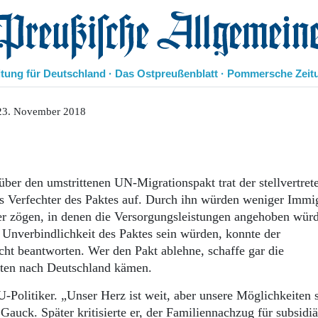
eußische Allgemeine Zeitung
itung für Deutschland · Das Ostpreußenblatt · Pommersche Zeit
Politik
23. November 2018
Kultur
Wirtschaft
Panorama
Gesellschaft
ber den umstrittenen UN-Migrationspakt trat der stellvertret
Leben
s Verfechter des Paktes auf. Durch ihn würden weniger Immi
Geschichte
r zögen, in denen die Versorgungsleistungen angehoben wür
Ostpreußen
 Unverbindlichkeit des Paktes sein würden, konnte der
Pommern
cht beantworten. Wer den Pakt ablehne, schaffe gar die
Berlin-Brandenburg
nten nach Deutschland kämen.
Schlesien
Danzig und Westpreußen
U-Politiker. „Unser Herz ist weit, aber unsere Möglichkeiten 
Bücher
Gauck. Später kritisierte er, der Familiennachzug für subsidiä