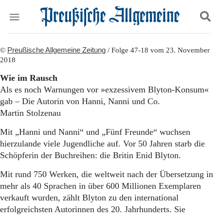
Politik
©
Preußische Allgemeine Zeitung
Suchen und finden
/ Folge 47-18 vom 23. November
2018
Kultur
Wirtschaft
Wie im Rausch
Panorama
Als es noch Warnungen vor »exzessivem Blyton-Konsum«
Gesellschaft
gab – Die Autorin von Hanni, Nanni und Co.
Leben
Martin Stolzenau
Geschichte
Ostpreußen
Mit „Hanni und Nanni“ und „Fünf Freunde“ wuchsen
Pommern
hierzulande viele Jugendliche auf. Vor 50 Jahren starb die
Berlin-Brandenburg
Schöpferin der Buchreihen: die Britin Enid Blyton.
Schlesien
Danzig und Westpreußen
Mit rund 750 Werken, die weltweit nach der Übersetzung in
Bücher
mehr als 40 Sprachen in über 600 Millionen Exemplaren
verkauft wurden, zählt Blyton zu den international
Start
Wer wir sind
erfolgreichsten Au­torinnen des 20. Jahrhunderts. Sie