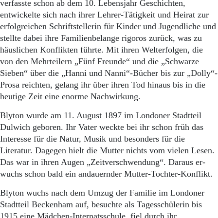
Aktuelle Ausgabe
verfasste schon ab dem 10. Le­bensjahr Geschichten,
Abonnenten-Login
entwickelte sich nach ihrer Lehrer-Tätigkeit und Heirat zur
Abonnent werden
erfolgreichen Schriftstellerin für Kinder und Jugendliche und
Abo Prämien
stellte dabei ihre Familienbelange rigoros zurück, was zu
Archiv
häuslichen Konflikten führte. Mit ihren Welterfolgen, die
Mediadaten
von den Mehrteilern „Fünf Freunde“ und die „Schwarze
Sieben“ über die „Hanni und Nanni“-Bücher bis zur „Dolly“-
Kontakt
Impressum
Prosa reichten, gelang ihr über ihren Tod hinaus bis in die
Datenschutz
heutige Zeit eine enorme Nachwirkung.
Blyton wurde am 11. Au­gust 1897 im Londoner Stadtteil
Dulwich geboren. Ihr Vater weckte bei ihr schon früh das
Interesse für die Natur, Musik und be­sonders für die
Literatur. Dagegen hielt die Mutter nichts vom vielen Lesen.
Das war in ihren Augen „Zeitverschwendung“. Daraus er­
wuchs schon bald ein andauernder Mutter-Tochter-Konflikt.
Blyton wuchs nach dem Umzug der Familie im Londoner
Stadtteil Beckenham auf, besuchte als Ta­gesschülerin bis
1915 eine Mädchen-Internatsschule, fiel durch ihr