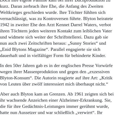
Doch ihre eigene Familie kam bei ihrer Buchproduktion zu
kurz. Daran zerbrach ihre Ehe, die Anfang des Zweiten
Weltkrieges geschieden wurde. Ihre Töchter fühlten sich
vernachlässigt, was zu Kontroversen führte. Blyton heiratete
1942 in zweiter Ehe den Arzt Kennet Darrel Waters, verbot
ihren Töchtern jeden weiteren Kontakt zum leiblichen Vater
und widmete sich weiter der Schriftstellerei. Dazu gab sie
nun auch zwei Zeitschriften heraus: „Sunny Stories“ und
„Enid Blytons Magazine“. Parallel engagierte sie sich
dauerhaft und in vielfältiger Form für behinderte Kinder.
In den 50er Jahren gab es in der englischen Presse Vorwürfe
we­gen ihrer Massenproduktion und gegen den „exzessiven
Blyton-Konsum“. Die Autorin reagierte auf ihre Art: „Kritik
von Leuten über zwölf interessiert mich überhaupt nicht.“
Aber auch Blyton kam an Grenzen. Ab 1961 zeigten sich bei
ihr wachsende Anzeichen einer Alzheimer-Erkrankung. Sie,
die für ihre Gedächtnis-Leistungen im­mer gerühmt wurde,
hatte nun Aussetzer und war schließlich „verwirrt“. Ihr