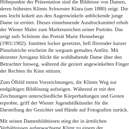
Aktuelle Ausgabe
Höhepunkte der Präsentation sind die Bildnisse von Damen,
Abonnenten-Login
deren frühestes Klimts Schwester Klara (um 1880) zeigt. Die
Abonnent werden
uns leicht kokett aus den Augenwinkeln anblickende junge
Abo Prämien
Dame ist errötet. Dieses einnehmende Ausdrucksmittel erhob
Archiv
der Wiener Maler zum Markenzeichen seiner Porträts. Das
Mediadaten
zeigt aufs Schönste das Porträt Marie Hennebergs
(1901/1902). Inmitten locker ge­setzter, hell flirrender kurzer
Kontakt
Impressum
Pinselstriche erscheint ihr sorgsam gemaltes Antlitz. Mit
Datenschutz
dezenter Arroganz blickt die wohlhabende Dame über den
Betrachter hinweg, während die geziert angewinkelten Finger
der Rechten ihr Kinn stützen.
Zum Ölbild treten Vorzeichnungen, die Klimts Weg zur
endgültigen Bildlösung aufzeigen. Während er mit den
Zeichnungen unterschiedliche Körperhaltungen und Gesten
erprobte, griff der Wiener Jugendstilkünstler für die
Darstellung der Gesichter und Hände auf Fotografien zurück.
Mit seinen Damenbildnissen stieg der in ärmlichen
Verhältnissen aufgewachsene Klimt zu einem der