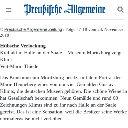
Politik
©
Preußische Allgemeine Zeitung
Suchen und finden
/ Folge 47-18 vom 23. November
2018
Kultur
Wirtschaft
Hübsche Verlockung
Panorama
Kraftakt in Halle an der Saale – Museum Moritzburg zeigt
Gesellschaft
Klimt
Leben
Veit-Mario Thiede
Geschichte
Ostpreußen
Das Kunstmuseum Moritzburg besitzt mit dem Porträt der
Pommern
Marie Henneberg eines von nur vier Gemälden Gustav
Berlin-Brandenburg
Klimts, die deutschen Museen gehören. Die schöne Wienerin
Schlesien
hat Gesellschaft bekommen. Neun Gemälde und rund 60
Danzig und Westpreußen
Zeichnungen Klimts sind zu ihr nach Halle an der Saale
Bücher
gereist. Das ist eine Sensation, weil die Besitzer seine Werke
Start
normalerweise nicht verleihen.
Wer wir sind