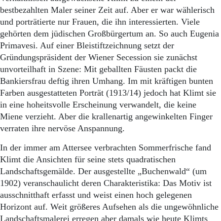
bestbezahlten Maler seiner Zeit auf. Aber er war wählerisch
und porträtierte nur Frauen, die ihn interessierten. Viele
gehörten dem jüdischen Großbürgertum an. So auch Eugenia
Primavesi. Auf einer Bleistiftzeichnung setzt der
Gründungspräsident der Wiener Secession sie zunächst
unvorteilhaft in Szene: Mit geballten Fäusten packt die
Bankiersfrau deftig ihren Umhang. Im mit kräftigen bunten
Farben ausgestatteten Porträt (1913/14) jedoch hat Klimt sie
in eine hoheitsvolle Erscheinung verwandelt, die keine
Miene verzieht. Aber die krallenartig angewinkelten Finger
verraten ihre nervöse Anspannung.
In der immer am Attersee verbrachten Sommerfrische fand
Klimt die Ansichten für seine stets quadratischen
Landschaftsgemälde. Der ausgestellte „Bu­chenwald“ (um
1902) veranschaulicht deren Charakteristika: Das Motiv ist
ausschnitthaft er­fasst und weist einen hoch gelegenen
Horizont auf. Weit größeres Aufsehen als die ungewöhnliche
Landschaftsmalerei erregen aber damals wie heute Klimts