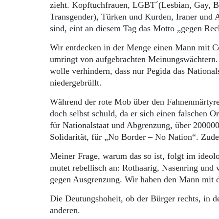
zieht. Kopftuchfrauen, LGBT´(Lesbian, Gay, B
Transgender), Türken und Kurden, Iraner und 
sind, eint an diesem Tag das Motto „gegen Re
Wir entdecken in der Menge einen Mann mit Cow
umringt von aufgebrachten Meinungswächtern. D
wolle verhindern, dass nur Pegida das Nationals
niedergebrüllt.
Während der rote Mob über den Fahnenmärtyrer h
doch selbst schuld, da er sich einen falschen 
für Nationalstaat und Abgrenzung, über 200000 
Solidarität, für „No Border – No Nation“. Zud
Meiner Frage, warum das so ist, folgt im ideol
mutet rebellisch an: Rothaarig, Nasenring und v
gegen Ausgrenzung. Wir haben den Mann mit d
Die Deutungshoheit, ob der Bürger rechts, in der
anderen.