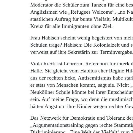
Moderator die Schüler zum Tanzen für eine be
Anglizismen wie „Refugees Wel­come“, „no Nazi
staatlichen Auftrag für bunte Vielfalt, Multiku
Kreuz für alle Immigranten ohne Ziel.
Frau Habisch scheint wenig begeistert von me
Schulen trage? Habisch: Die Kolonialzeit und re
verweist auf ihre Sekretärin zur Terminvergabe
Viola Rieck ist Lehrerin, Referentin für interk
Halle. Sie gleicht vom Habitus eher Regine Hil
aus der rechten Ecke, Antisemitismus habe sta
er stets von Menschen kommt, sagt sie. Nicht „
Neuköllner Schule könnte bei ihrer Entscheidun
sein. Auf meine Frage, wo denn die muslimisch
hätten Angst um ihre Kinder wegen rechter Ge
Das Netzwerk für Demokratie und Toleranz der L
„Argumentationstraining gegen rechte Stammti
Diskriminierung, ,Eine Welt der Vielfalt‘ zum 