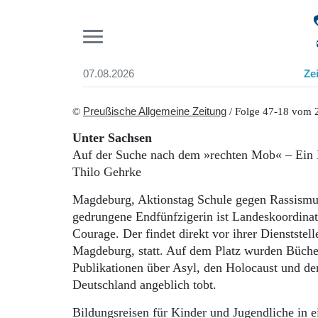
Pr
07.08.2026
Ze
Suchen und finden
Start
©
Preußische Allgemeine Zeitung
/ Folge 47-18 vom 
Wer wir sind
Unter Sachsen
Aktuelle Ausgabe
Auf der Suche nach dem »rechten Mob« – Ein H
Abonnenten-Login
Thilo Gehrke
Abonnent werden
Abo Prämien
Magdeburg, Aktionstag Schule gegen Rassismus,
Archiv
gedrungene Endfünfzigerin ist Landeskoordinat
Mediadaten
Courage. Der findet direkt vor ihrer Dienststel
Magdeburg, statt. Auf dem Platz wurden Bücher
Publikationen über Asyl, den Holocaust und den
Deutschland angeblich tobt.
Bildungsreisen für Kinder und Jugendliche in 