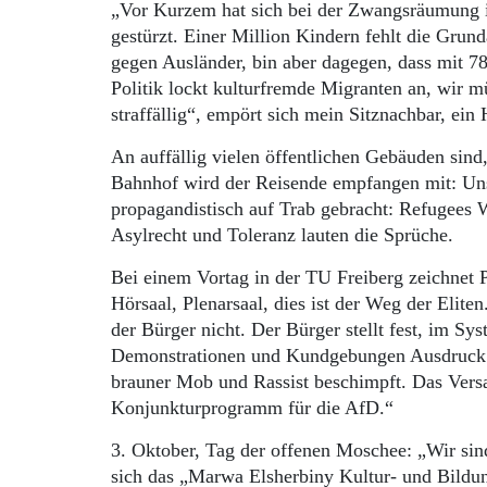
„Vor Kurzem hat sich bei der Zwangsräumung 
gestürzt. Einer Million Kindern fehlt die Grund
gegen Ausländer, bin aber dagegen, dass mit 78
Politik lockt kulturfremde Migranten an, wir m
straffällig“, empört sich mein Sitznachbar, ei
An auffällig vielen öffentlichen Gebäuden sin
Bahnhof wird der Reisende empfangen mit: Unser
propagandistisch auf Trab gebracht: Refugees W
Asylrecht und Toleranz lauten die Sprüche.
Bei einem Vortag in der TU Freiberg zeichnet Po
Hörsaal, Plenarsaal, dies ist der Weg der Elit
der Bürger nicht. Der Bürger stellt fest, im Sy
Demonstrationen und Kundgebungen Ausdruck. D
brauner Mob und Rassist beschimpft. Das Versag
Konjunkturprogramm für die AfD.“
3. Oktober, Tag der offenen Moschee: „Wir sind
sich das „Marwa Elsherbiny Kultur- und Bildu