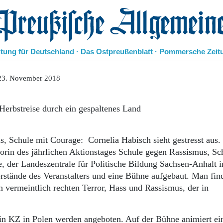
eußische Allgemeine Zeitung
itung für Deutschland · Das Ostpreußenblatt · Pommersche Zeit
Politik
23. November 2018
Kultur
Wirtschaft
erbstreise durch ein gespaltenes Land
Panorama
Gesellschaft
Leben
 Schule mit Courage: Cornelia Habisch sieht gestresst aus.
Geschichte
orin des jährlichen Aktionstages Schule gegen Rassismus, Sc
Ostpreußen
le, der Landeszentrale für Politische Bildung Sachsen-Anhalt i
Pommern
stände des Veranstalters und eine Bühne aufgebaut. Man find
Berlin-Brandenburg
 vermeintlich rechten Terror, Hass und Rassismus, der in
Schlesien
Danzig und Westpreußen
Bücher
ein KZ in Polen werden angeboten. Auf der Bühne animiert ei