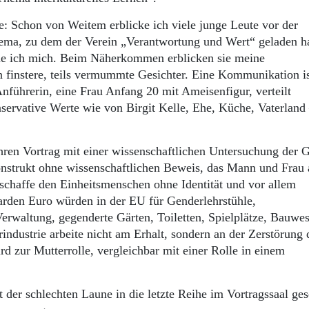
e: Schon von Weitem erblicke ich viele junge Leute vor der
hema, zu dem der Verein „Verantwortung und Wert“ geladen ha
eue ich mich. Beim Näherkommen erblicken sie meine
 finstere, teils vermummte Gesichter. Eine Kommunikation i
Anführerin, eine Frau Anfang 20 mit Ameisenfigur, verteilt
nservative Werte wie von Birgit Kelle, Ehe, Küche, Vaterland
 ihren Vortrag mit einer wissenschaftlichen Untersuchung der 
nstrukt ohne wissenschaftlichen Beweis, das Mann und Frau 
schaffe den Einheitsmenschen ohne Identität und vor allem
iarden Euro würden in der EU für Genderlehrstühle,
Verwaltung, gegenderte Gärten, Toiletten, Spielplätze, Bauwe
industrie arbeite nicht am Erhalt, sondern an der Zerstörung 
rd zur Mutterrolle, vergleichbar mit einer Rolle in einem
 der schlechten Laune in die letzte Reihe im Vortragssaal ges