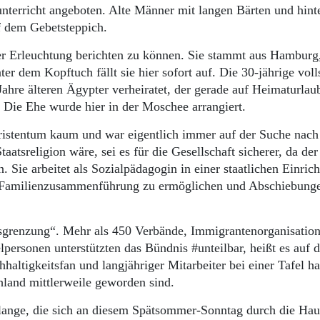
terricht angeboten. Alte Männer mit langen Bärten und hint
uf dem Gebetsteppich.
hrer Erleuchtung berichten zu können. Sie stammt aus Hamburg
r dem Kopftuch fällt sie hier sofort auf. Die 30-jährige vol
ahre älteren Ägypter verheiratet, der gerade auf Heimaturlaub
n. Die Ehe wurde hier in der Moschee arrangiert.
hristentum kaum und war eigentlich immer auf der Suche nach
aatsreligion wäre, sei es für die Gesellschaft sicherer, da de
. Sie arbeitet als Sozialpädagogin in einer staatlichen Einric
che Familienzusammenführung zu ermöglichen und Abschiebung
Ausgrenzung“. Mehr als 450 Verbände, Immigrantenorganisatio
elpersonen unterstützten das Bündnis #unteilbar, heißt es a
ltigkeitsfan und langjähriger Mitarbeiter bei einer Tafel ha
schland mittlerweile geworden sind.
lange, die sich an diesem Spätsommer-Sonntag durch die Hau