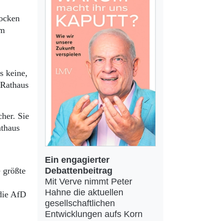
rocken
Im
s keine,
 Rathaus
her. Sie
athaus
Ein engagierter
Debattenbeitrag
 größte
Mit Verve nimmt Peter
Hahne die aktuellen
 die AfD
gesellschaftlichen
Entwicklungen aufs Korn