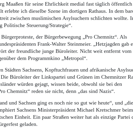
g Maaßen für seine Ehrlichkeit medial fast täglich öffentlich
t erlebte ich dieselbe Szene im dortigen Rathaus. In dem ba
treit zwischen muslimischen Asylsuchern schlichten wollte. 
g Politische Steuerung/Strategie“.
r Bürgerproteste, der Bürgerbewegung „Pro Chemnitz“. Als
Bundespräsidenten Frank-Walter Steinmeier. „Hetzjagden gab e
ört der freundliche junge Büroleiter. Nicht weit entfernt vom
gegenüber dem Programmkino „Metropol“.
en Städten Sachsens, Kopftuchfrauen und afrikanische Asylsuc
. Die Büroleiter der Linkspartei und Grünen im Chemnitzer R
sländer würden gejagt, wissen beide, obwohl sie bei den
ro Chemnitz“ reden sie nicht, denn „das sind Nazis“.
and und Sachsen ging es noch nie so gut wie heute“, und „die
umphiert Sachsens Ministerpräsident Michael Kretschmer beim
chen Einheit. Ein paar Straßen weiter hat als einzige Partei
rgerfest geladen.