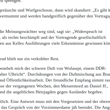
 zu sprengen.
rgeräusche und Wurfgeschosse, dann wird skandiert: „Es gibt 
n vermummt und werden handgreiflich gegenüber den Vortrags
 die Meinungswächter weg sind, sagt sie: „Widerspruch ist
 als rechts beschimpft und der Vortragende gesellschaftlich
tten aus Kelles Ausführungen viele Erkenntnisse gewinnen kö
ad blieb nur ein verkohlter Rest.
 benebelt mich der schwere Duft von Wofasept, einem DDR-
ter Ul­bricht“. Durchdrungen von der Duftmischung aus Bra
und Öffentlichkeitsarbeit. Der freundliche Empfang nimmt ras
isse der vergangenen Wochen, den Messermord an Daniel H.,
nd die angeb­lichen Hetzjagden gegen Ausländer begehre.
ftlich. Eine Antwort muss mit den Vorgesetzten und der obere
 das Gespräch von der Vorzimmerdame jäh beendet. Die Ang