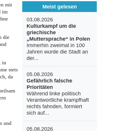
en mit
Meist gelesen
d im
ohne
03.08.2026
Kulturkampf um die
griechische
n die
„Muttersprache“ in Polen
und
Immerhin zweimal in 100
Jahren wurde die Stadt an
der...
 in
mme stets
05.08.2026
ch, da
Gefährlich falsche
Prioritäten
 heilsam
Während linke politisch
ern
Verantwortliche krampfhaft
rechts fahnden, formiert
sich auf...
s und
05.08.2026