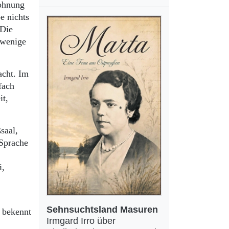
Wohnung
e nichts
 Die
 wenige
acht. Im
fach
it,
saal,
 Sprache
i,
Sehnsuchtsland Masuren
, bekennt
Irmgard Irro über