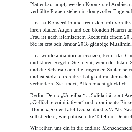
Plattenbaurumpf, werden Koran- und Arabischun
verhüllte Frauen stehen in drangvoller Enge a
Lina ist Konvertitin und freut sich, mir von i
ihren blauen Augen und den blonden Haaren unte
Frau ist nach islamischem Recht mit einem 20 J
Sie ist erst seit Januar 2018 gläubige Muslimi
Lina wurde antiautoritär erzogen, kennt das C
und klaren Regeln. Sie meint, wenn der Islam St
und die Scharia dann die tragenden Säulen seien
und ist stolz, durch ihre Tätigkeit muslimis
verhindern. Sie findet, Allah macht glücklich.
Berlin, Demo „Unteilbar“: „Solidarität statt 
„Geflüchteteninitiativen“ und prominente Einz
Homepage der Tafel Deutschland e.V. Als Nachha
selbst erlebt, wie politisch die Tafeln in Deut
Wir reihen uns ein in die endlose Menschensch