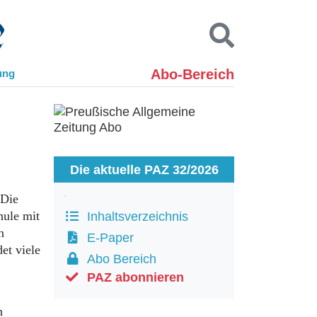
Abo-Bereich
ung
Kontakt
Impressum
Datenschutz
SUCHEN
Die aktuelle PAZ 32/2026
 Die
hule mit
Inhaltsverzeichnis
n
E-Paper
et viele
Abo Bereich
PAZ abonnieren
n