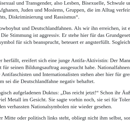
isexual und Transgender, also Lesben, Bisexuelle, Schwule u
Afghanen, Juden und Moslems, Gruppen, die im Alltag verfei
chts, Diskriminierung und Rassismus“.
boyhut und Deutschlandfahnen. Als wir ihn erreichen, ist er
ie Stimmung ist aggressiv. Er stehe hier für das Grundgese
ymbol für sich beansprucht, beteuert er angsterfüllt. Sogleich
erfällt, ereifert sich eine junge Antifa-Aktivistin: Der Man
Ort für seinen Bildungsauftrag ausgesucht habe. Nationalfahne
Antifaschisten und Internationalisten stehen aber hier für gr
em sei die Deutschlandfahne negativ behaftet.
ogisch aufgeladenen Duktus: „Das reicht jetzt!“ Schon ihr Äu
iel Metall im Gesicht. Sie sagte vorhin noch, sie sei für Tole
en verhassten Nationalsymbolen nie wieder gesehen.
 Mitte oder politisch links steht, obliegt nicht ihm selbst, s