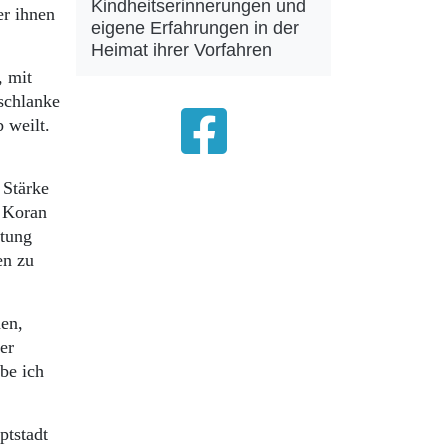
Kindheitserinnerungen und
er ihnen
eigene Erfahrungen in der
Heimat ihrer Vorfahren
, mit
lschlanke
 weilt.
 Stärke
r Koran
htung
en zu
nen,
uf der
be ich
ptstadt