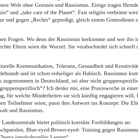
ssere Welt ohne Grenzen und Rassismus. Einige tragen Hemd
s“ und „take care of the Planet“. Fast religiös verbrämt wir
ltur und gegen „Rechts“ gepredigt, gleich einem Gottesdienst 
inen Fragen. Wo denn der Rassismus herkomme und wer ihn i
chte Eltern seien die Wurzel. Sie verabschiedet sich schnell 
.
ulturelle Kommunikation, Toleranz, Gesundheit und Kreativität
debrandt und ist schon redseliger als Habisch. Rassismus ko
rk zugenommen in Deutschland, sei aber nicht gruppenspezifis
gruppenspezifisch“? Ich denke mir, eine Praxiswoche in einer
g, für welche Minderheiten sie sich künftig engagieren will,
en Teilnehmer seien, passt ihre Antwort ins Konzept: Die Elt
walt und Rassismus.
andeszentrale bietet politisch korrekte Fortbildungen an:
schparolen, Blue-eyed-Brown-eyed- Training gegen Rassismu
Thema interkulturelles Lernen“.