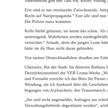
Ameisenfrau gibt den Takt vor, Kelles Vortrag
Erst sind es nur vereinzelte Zwischenrufe, Stö
Recht auf Nazipropaganda.“ Fast alle sind nu
Die Polizei muss kommen.
Kelle bleibt gelassen, sie kennt das schon. Als
anstrengend, Wahrheiten werden niedergebrüllt,
vernichtet.“ Schade, denn die jungen Leute hä
hätte sie ihr Hass nicht daran gehindert.
Von meiner Deutschlandfahne draußen am Fahrr
Chemnitz, Rat der Stadt: Im düsteren Rathaus
Desinfektionsmittel der VEB Leuna-Werke „Wal
und Formalin erreiche ich das Büro für Presse 
Wendung, als ich Auskunft über die Geschehn
begangen von Asylsuchern, den Trauermarsch u
„Sie sind nicht angemeldet, Anfragen nur schri
Verwaltungsbehörde abgestimmt werden“, wird