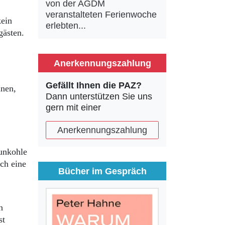
von der AGDM
veranstalteten Ferienwoche
kein
erlebten...
gästen.
Anerkennungszahlung
Gefällt Ihnen die PAZ?
nnen,
Dann unterstützen Sie uns
gern mit einer
Anerkennungszahlung
unkohle
ch eine
Bücher im Gespräch
n
st