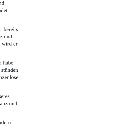
nd
ndet
 bereits
tz und
 wird er
n habe
n stünden
enzenlose
ßeres
ranz und
ondern