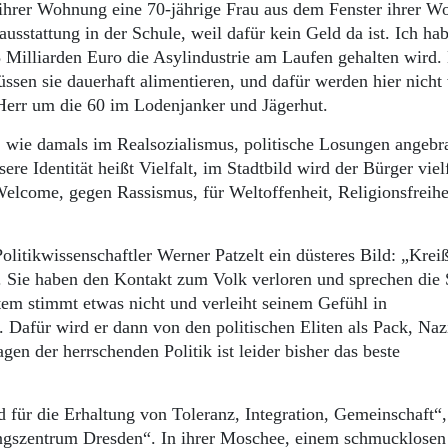
ihrer Wohnung eine 70-jährige Frau aus dem Fenster ihrer 
ausstattung in der Schule, weil dafür kein Geld da ist. Ich hab
 Milliarden Euro die Asylindustrie am Laufen gehalten wird.
üssen sie dauerhaft alimentieren, und dafür werden hier nicht
n Herr um die 60 im Lodenjanker und Jägerhut.
d, wie damals im Realsozialismus, politische Losungen angebr
e Identität heißt Vielfalt, im Stadtbild wird der Bürger viel
elcome, gegen Rassismus, für Weltoffenheit, Religionsfreihe
litikwissenschaftler Werner Patzelt ein düsteres Bild: „Kreiß
en. Sie haben den Kontakt zum Volk verloren und sprechen die
stem stimmt etwas nicht und verleiht seinem Gefühl in
afür wird er dann von den politischen Eliten als Pack, Naz
en der herrschenden Politik ist leider bisher das beste
 für die Erhaltung von Toleranz, Integration, Gemeinschaft“
ngszentrum Dresden“. In ihrer Moschee, einem schmucklosen