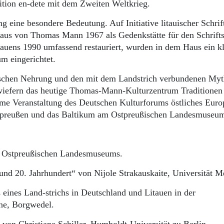
dition en-dete mit dem Zweiten Weltkrieg.
 eine besondere Bedeutung. Auf Initiative litauischer Schrift
aus von Thomas Mann 1967 als Gedenkstätte für den Schriftst
tauens 1990 umfassend restauriert, wurden in dem Haus ein k
 eingerichtet.
rischen Nehrung und den mit dem Landstrich verbundenen Myt
nwiefern das heutige Thomas-Mann-Kulturzentrum Traditionen
e Veranstaltung des Deutschen Kulturforums östliches Euro
 Ostpreußen und das Baltikum am Ostpreußischen Landesmuseu
s Ostpreußischen Landesmuseums.
und 20. Jahrhundert“ von Nijole Strakauskaite, Universität 
ines Land-strichs in Deutschland und Litauen in der
ne, Borgwedel.