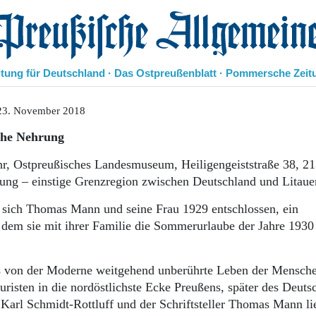
eußische Allgemeine Zeitung
itung für Deutschland · Das Ostpreußenblatt · Pommersche Zeit
Politik
23. November 2018
Kultur
che Nehrung
Wirtschaft
Panorama
r, Ostpreußisches Landesmuseum, Heiligengeiststraße 38, 2
Gesellschaft
rung – einstige Grenzregion zwischen Deutschland und Litaue
Leben
Geschichte
 sich Thomas Mann und seine Frau 1929 entschlossen, ein
Ostpreußen
 dem sie mit ihrer Familie die Sommerurlaube der Jahre 1930
Pommern
Berlin-Brandenburg
Schlesien
s von der Moderne weitgehend unberührte Leben der Mensche
Danzig und Westpreußen
uristen in die nordöstlichste Ecke Preußens, später des Deuts
Bücher
Karl Schmidt-Rottluff und der Schriftsteller Thomas Mann li