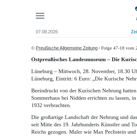
Pr
07.08.2026
Ze
Suchen und finden
Start
©
Preußische Allgemeine Zeitung
/ Folge 47-18 vom 
Wer wir sind
Ostpreußisches Landesmuseum – Die Kuris
Aktuelle Ausgabe
Abonnenten-Login
Lüneburg – Mittwoch, 28. November, 18.30 Uh
Abonnent werden
Lüneburg, Eintritt: 6 Euro: „Die Kurische Neh
Abo Prämien
Archiv
Beeindruckt von der Kurischen Nehrung hatten
Mediadaten
Sommerhaus bei Nidden errichten zu lassen, in
1932 verbrachten.
Die großartige Landschaft der Nehrung und da
seit Mitte des 19. Jahrhunderts Künstler und To
Reichs gezogen. Maler wie Max Pechstein und 