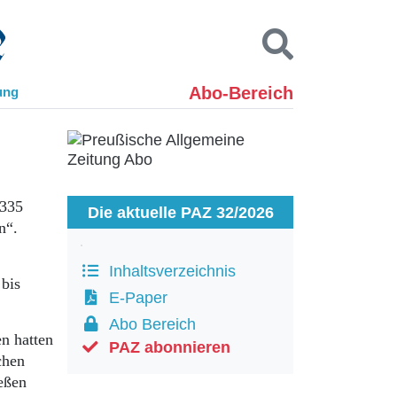
Abo-Bereich
ung
Kontakt
Impressum
Datenschutz
SUCHEN
1335
Die aktuelle PAZ 32/2026
n“.
Inhaltsverzeichnis
 bis
E-Paper
Abo Bereich
n hatten
PAZ abonnieren
chen
eßen