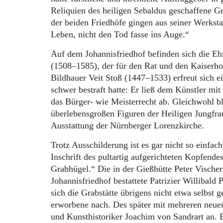
Reliquien des heiligen Sebaldus geschaffene Gr
der beiden Friedhöfe gingen aus seiner Werkstatt
Le­ben, nicht den Tod fasse ins Auge.“
Auf dem Johannisfriedhof be­finden sich die Eh
(1508–1585), der für den Rat und den Kaiserho
Bildhauer Veit Stoß (1447–1533) erfreut sich 
schwer be­straft hatte: Er ließ dem Künstler 
das Bürger- wie Meisterrecht ab. Gleichwohl bl
überlebensgroßen Figuren der Heiligen Jungfrau
Ausstattung der Nürnberger Lorenzkirche.
Trotz Ausschilderung ist es gar nicht so einfac
Inschrift des pultartig aufgerichteten Kopf­ende
Grabhügel.“ Die in der Gießhütte Peter Vischers
Johannisfriedhof bestattete Patrizier Willibal
sich die Grabstätte übrigens nicht etwa selbst g
erworbene nach. Des später mit mehreren neue
und Kunsthistoriker Joachim von Sandrart an. E