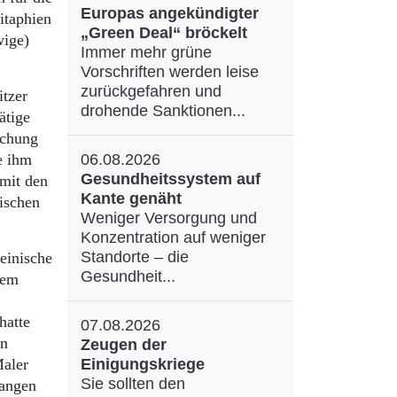
Europas angekündigter
itaphien
„Green Deal“ bröckelt
wige)
Immer mehr grüne
Vorschriften werden leise
zurückgefahren und
itzer
drohende Sanktionen...
ätige
schung
e ihm
06.08.2026
Gesundheitssystem auf
 mit den
Kante genäht
rischen
Weniger Versorgung und
Konzentration auf weniger
Standorte – die
teinische
Gesundheit...
sem
hatte
07.08.2026
en
Zeugen der
Maler
Einigungskriege
Sie sollten den
langen