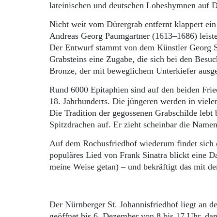
lateinischen und deutschen Lobeshymnen auf D
Nicht weit vom Dürergrab entfernt klappert ei
Andreas Georg Paumgartner (1613–1686) leistet
Der Entwurf stammt von dem Künstler Georg Sch
Grabsteins eine Zu­gabe, die sich bei den Besuc
Bronze, der mit beweglichem Unterkiefer ausgest
Rund 6000 Epitaphien sind auf den beiden Fried
18. Jahrhunderts. Die jüngeren werden in viele
Die Tradition der ge­gossenen Grabschilde lebt b
Spitzdrachen auf. Er zieht scheinbar die Name
Auf dem Rochusfriedhof wiederum findet sich e
populäres Lied von Frank Sinatra blickt eine D
meine Weise getan) – und bekräftigt das mit d
Der Nürnberger St. Johannisfriedhof liegt an d
geöffnet bis 6. Dezember von 8 bis 17 Uhr, dan