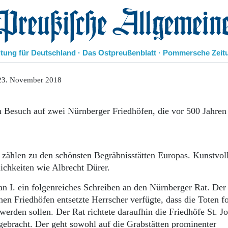
eußische Allgemeine Zeitung
itung für Deutschland · Das Ostpreußenblatt · Pommersche Zeit
Politik
23. November 2018
Kultur
Wirtschaft
 Besuch auf zwei Nürnberger Friedhöfen, die vor 500 Jahren
Panorama
Gesellschaft
Leben
Geschichte
zählen zu den schönsten Begräbnisstätten Europas. Kunstvol
Ostpreußen
ichkeiten wie Albrecht Dürer.
Pommern
Berlin-Brandenburg
n I. ein folgenreiches Schreiben an den Nürnberger Rat. Der 
Schlesien
hen Friedhöfen entsetzte Herrscher verfügte, dass die Toten f
Danzig und Westpreußen
werden sollen. Der Rat richtete daraufhin die Friedhöfe St. J
Bücher
gebracht. Der geht sowohl auf die Grabstätten prominenter