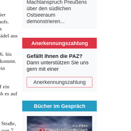
Machtanspruch Preußens
über den südlichen
ier
Ostseeraum
demonstrieren...
hofs.
s
hädel aus
Anerkennungszahlung
6. bis
Gefällt Ihnen die PAZ?
bekommt.
Dann unterstützen Sie uns
ein
gern mit einer
Anerkennungszahlung
f ein
b es auf
Bücher im Gespräch
 Straße,
r von 7