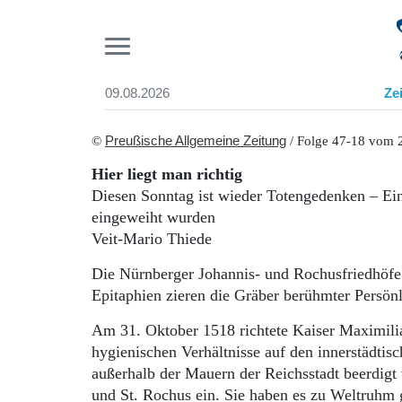
Pr
09.08.2026
Ze
Suchen und finden
Start
©
Preußische Allgemeine Zeitung
/ Folge 47-18 vom 
Wer wir sind
Hier liegt man richtig
Aktuelle Ausgabe
Diesen Sonntag ist wieder Totengedenken – Ein
Abonnenten-Login
eingeweiht wurden
Abonnent werden
Veit-Mario Thiede
Abo Prämien
Archiv
Die Nürnberger Johannis- und Rochusfriedhöfe 
Mediadaten
Epitaphien zieren die Gräber berühmter Persönl
Am 31. Oktober 1518 richtete Kaiser Maximilia
hygienischen Verhältnisse auf den innerstädtisc
außerhalb der Mauern der Reichsstadt beerdigt 
und St. Ro­chus ein. Sie haben es zu Weltruhm 