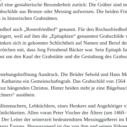
uf eine gestalterische Besonderheit zurück: Die Gräber sind m
rabschilde aus Bronze oder Messing aufweisen. Die beiden Fr
in historischen Grabstätten.
edhof auch „Ro­senfriedhof“ ge­nannt. Für den Rochusfriedhof
rgert, weil auf ihm die „Epitaphien“ ge­nannten Grabschilde 
ränken sich in gekonnter Schlichtheit auf Namen und Beruf de
Brötchen mit, dass Jorg Feirabend Bäcker war. Sein Epitaph li
lbst um den Kauf der Grabstätte und die Gestaltung des Grabs
erstehungshoffnung Ausdruck. Die Brüder Se­bold und Hans M
 Katharina ein Gemeinschaftsgrab. Das Grabschild von 1564 
z hängenden Christus. Hinter beiden steht je eine Bügeltas
chners“ ausübten.
illenmachern, Lebküchlern, eines Henkers und Angehöriger vi
sönlichkeiten. Allen voran Peter Vischer der Ältere (um 1460
 Der Leiter der seinerzeit bedeutendsten Messinggießerei im
n ganz Europa. Herausragend ist das von ihm und seinen Söhnen