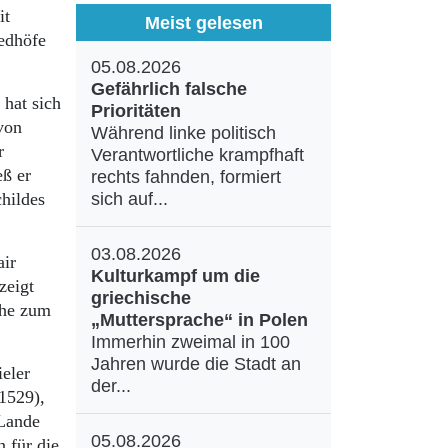
it
Meist gelesen
iedhöfe
05.08.2026
Gefährlich falsche
 hat sich
Prioritäten
von
Während linke politisch
r
Verantwortliche krampfhaft
eß er
rechts fahnden, formiert
childes
sich auf...
03.08.2026
air
Kulturkampf um die
zeigt
griechische
che zum
„Muttersprache“ in Polen
Immerhin zweimal in 100
Jahren wurde die Stadt an
eler
der...
–1529),
 Lande
05.08.2026
 für die