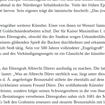
abmal in der Nürnberger Sebaldus­kirche. Viele der frühen Ep
 hervor. Sein eigenes trägt die lateinische Inschrift: „Das (e
rengräber weiterer Künstler. Einer von ihnen ist Wenzel Jamn
f Goldschmiedearbeiten schuf. Der für Kaiser Maximilian I. t
eines Ehrengrabs, obwohl ihn der Stadtrat wegen Urkundenfäl
mit einem glühenden Spieß die Backen durchbohren und erkannt
ieb Stoß tätig. Sein vor 500 Jahren vollen­deter „Engelsgruß“
 und des Verkündigungsengels ist ein Glanzlicht der künstle
h, das Ehrengrab Albrecht Dürers ausfindig zu machen. Die la
s lautet: „Was an Albrecht Dürer sterblich war, liegt unter die
 d. Ä. angefertigte Bronzetafel stiftete der ebenfalls auf dem
d Pirckheimer seinem Freund Dürer. Der wohlhabende Künstler 
eleistet, sondern folgte seinen Schwiegereltern in die von ihn
n Bestattungen versehenen Dürergrabes nahm sich 1681 der 
r ließ den Grabstein erneuern und steuerte Bronzetafeln mit 