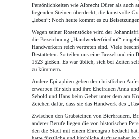
Persönlichkeiten wie Albrecht Dürer als auch a
liegenden Steinen überdeckt, die kunstvolle G
„leben“: Noch heute kommt es zu Beisetzungen 
Wegen seiner Ro­senstöcke wird der Johannisfri
die Be­zeichnung „Handwerkerfriedhof“ eingebü
Handwerkern reich vertreten sind. Viele besch
Bestatteten. So teilen uns eine Brezel und ein 
1523 gießen. Es war üblich, sich bei Zeiten se
zu kümmern.
Andere Epitaphien geben der christlichen Auf
erwarben für sich und ihre Ehefrauen Anna und
Sebold und Hans beim Gebet unter dem am Kreu
Zeichen dafür, dass sie das Handwerk des „Täs
Zwischen den Grabsteinen von Bierbrauern, Br
anderer Berufe liegen die von historischen Per
den die Stadt mit einem Ehrengrab bedacht hat.
hatte fürstliche und kirchliche Auftraggeber i