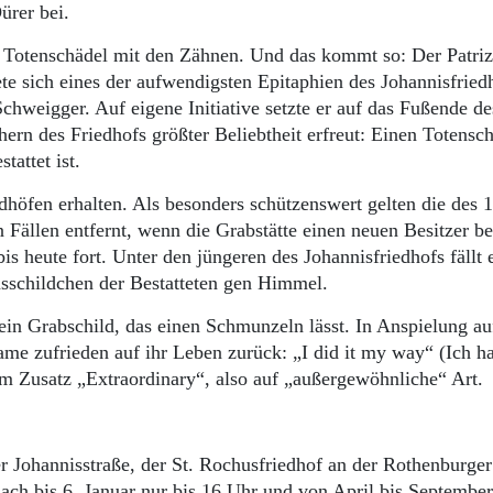
ürer bei.
n Totenschädel mit den Zähnen. Und das kommt so: Der Patriz
e sich eines der aufwendigsten Epitaphien des Johannisfried
weigger. Auf eigene Initiative setzte er auf das Fußende de
hern des Friedhofs größter Beliebtheit erfreut: Einen Totensc
attet ist.
höfen erhalten. Als besonders schützenswert gelten die des 1
n Fällen entfernt, wenn die Grabstätte einen neuen Besitzer 
is heute fort. Unter den jüngeren des Johannisfriedhofs fällt 
nsschildchen der Bestatteten gen Himmel.
in Grabschild, das einen Schmunzeln lässt. In Anspielung au
ame zufrieden auf ihr Leben zurück: „I did it my way“ (Ich ha
em Zusatz „Extraordinary“, also auf „außergewöhnliche“ Art.
er Johannisstraße, der St. Rochusfriedhof an der Rothenburger
ach bis 6. Januar nur bis 16 Uhr und von April bis Septembe