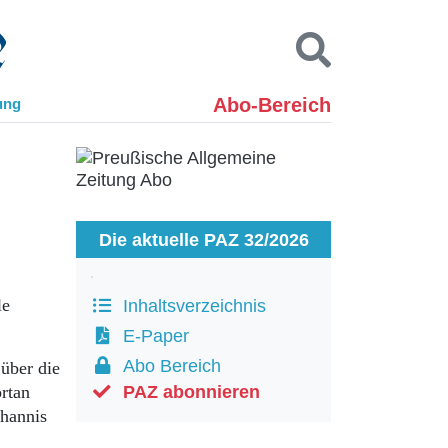
Abo-Bereich
ung
Kontakt
Impressum
Datenschutz
SUCHEN
Die aktuelle PAZ 32/2026
le
Inhaltsverzeichnis
E-Paper
Abo Bereich
über die
ortan
PAZ abonnieren
ohannis