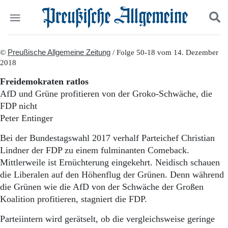
Politik
©
Preußische Allgemeine Zeitung
Suchen und finden
/ Folge 50-18 vom 14. Dezember
2018
Kultur
Wirtschaft
Freidemokraten ratlos
Panorama
AfD und Grüne profitieren von der Groko-Schwäche, die
Gesellschaft
FDP nicht
Leben
Peter Entinger
Geschichte
Ostpreußen
Bei der Bundestagswahl 2017 verhalf Parteichef Christian
Pommern
Lindner der FDP zu einem fulminanten Comeback.
Berlin-Brandenburg
Mittlerweile ist Ernüchterung eingekehrt. Neidisch schauen
Schlesien
die Liberalen auf den Höhenflug der Grünen. Denn während
Danzig und Westpreußen
die Grünen wie die AfD von der Schwäche der Großen
Bücher
Koalition profitieren, stagniert die FDP.
Start
Wer wir sind
Parteiintern wird gerätselt, ob die vergleichsweise geringe