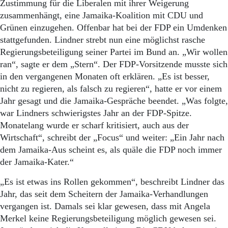
Aktuelle Ausgabe
Zustimmung für die Liberalen mit ihrer Weigerung
Abonnenten-Login
zusammenhängt, eine Jamaika-Koalition mit CDU und
Abonnent werden
Grünen einzugehen. Offenbar hat bei der FDP ein Umdenken
Abo Prämien
stattgefunden. Lindner strebt nun eine möglichst rasche
Archiv
Regierungsbeteiligung seiner Partei im Bund an. „Wir wollen
Mediadaten
ran“, sagte er dem „Stern“. Der FDP-Vorsitzende musste sich
in den vergangenen Monaten oft erklären. „Es ist besser,
Kontakt
Impressum
nicht zu regieren, als falsch zu regieren“, hatte er vor einem
Datenschutz
Jahr gesagt und die Jamaika-Gespräche beendet. „Was folgte,
war Lindners schwierigstes Jahr an der FDP-Spitze.
Monatelang wurde er scharf kritisiert, auch aus der
Wirtschaft“, schreibt der „Focus“ und weiter: „Ein Jahr nach
dem Jamaika-Aus scheint es, als quäle die FDP noch immer
der Jamaika-Kater.“
„Es ist etwas ins Rollen gekommen“, beschreibt Lindner das
Jahr, das seit dem Scheitern der Jamaika-Verhandlungen
vergangen ist. Damals sei klar gewesen, dass mit Angela
Merkel keine Regierungsbeteiligung möglich gewesen sei.