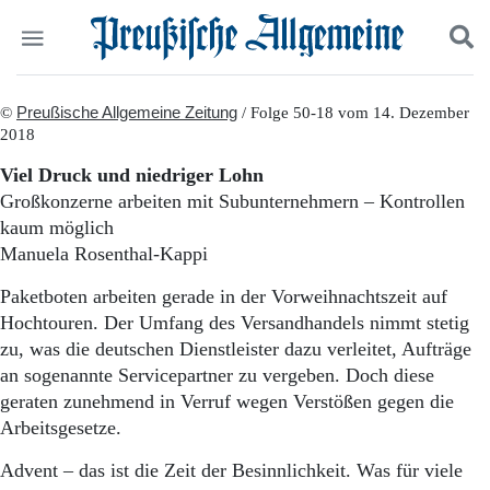
Politik
©
Preußische Allgemeine Zeitung
Suchen und finden
/ Folge 50-18 vom 14. Dezember
2018
Kultur
Wirtschaft
Viel Druck und niedriger Lohn
Panorama
Großkonzerne arbeiten mit Subunternehmern – Kontrollen
Gesellschaft
kaum möglich
Leben
Manuela Rosenthal-Kappi
Geschichte
Ostpreußen
Paketboten arbeiten gerade in der Vorweihnachtszeit auf
Pommern
Hochtouren. Der Umfang des Versandhandels nimmt stetig
Berlin-Brandenburg
zu, was die deutschen Dienstleister dazu verleitet, Aufträge
Schlesien
an sogenannte Servicepartner zu vergeben. Doch diese
Danzig und Westpreußen
geraten zunehmend in Verruf wegen Verstößen gegen die
Bücher
Arbeitsgesetze.
Start
Wer wir sind
Advent – das ist die Zeit der Besinnlichkeit. Was für viele