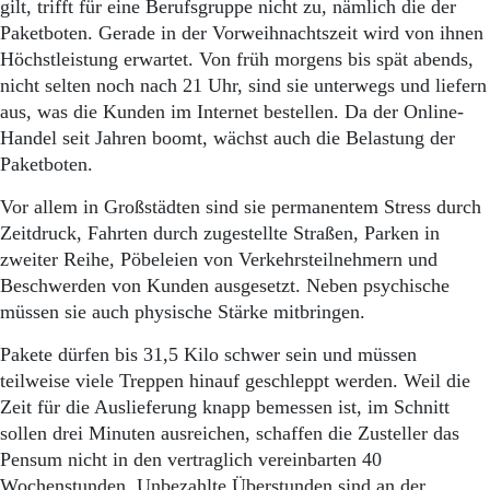
Aktuelle Ausgabe
gilt, trifft für eine Berufsgruppe nicht zu, nämlich die der
Abonnenten-Login
Paketboten. Gerade in der Vorweihnachtszeit wird von ihnen
Abonnent werden
Höchstleistung erwartet. Von früh morgens bis spät abends,
Abo Prämien
nicht selten noch nach 21 Uhr, sind sie unterwegs und liefern
Archiv
aus, was die Kunden im Internet bestellen. Da der Online-
Mediadaten
Handel seit Jahren boomt, wächst auch die Belastung der
Paketboten.
Kontakt
Impressum
Vor allem in Großstädten sind sie permanentem Stress durch
Datenschutz
Zeitdruck, Fahrten durch zugestellte Straßen, Parken in
zweiter Reihe, Pöbeleien von Verkehrsteilnehmern und
Beschwerden von Kunden ausgesetzt. Neben psychische
müssen sie auch physische Stärke mitbringen.
Pakete dürfen bis 31,5 Kilo schwer sein und müssen
teilweise viele Treppen hinauf geschleppt werden. Weil die
Zeit für die Auslieferung knapp bemessen ist, im Schnitt
sollen drei Minuten ausreichen, schaffen die Zusteller das
Pensum nicht in den vertraglich vereinbarten 40
Wochenstunden. Unbezahlte Überstunden sind an der