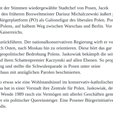
nt der Stimmen wiedergewählte Stadtchef von Posen, Jacek
den früheren Boxweltmeister Dariusz Michalczewski äußert 
 Bürgerplattform (PO) als Galionsfigur des liberalen Polen. Po
 Polens, auf halbem Weg zwischen Warschau und Berlin. Vo
Kaiserreichs.
rückführen. Der nationalkonservativen Regierung wirft er vo
h Osten, nach Moskau hin zu orientieren. Diese hört das gar 
 geopolitischer Bedrohung Polens. Jaskowiak bekämpft die sei
nd ihren Schattenpremier Kaczynski auf allen Ebenen. So prop
ung und stellte die Schwulenparade in Posen unter seine
thaus mit anzüglichen Parolen beschmierten.
 so etwas wie eine Wohlstandsinsel im konservativ-katholische
 hat in einer Vorstadt ihre Zentrale für Polen. Jaskowiak, de
r Wende 1989 rasch ein Vermögen mit allerlei Geschäften gem
 ein politischer Quer­einsteiger. Eine Posener Bürgerinitiative
lle.