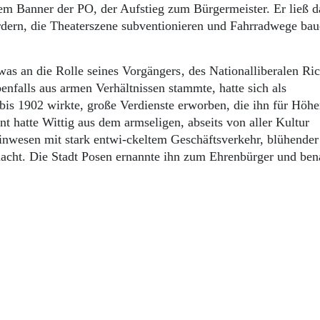
m Banner der PO, der Aufstieg zum Bürgermeister. Er ließ d
fördern, die Theaterszene subventionieren und Fahrradwege ba
was an die Rolle seines Vorgängers‚ des Nationalliberalen Ri
benfalls aus armen Verhältnissen stammte, hatte sich als
is 1902 wirkte, große Verdienste erworben, die ihn für Höhe
nt hatte Wittig aus dem armseligen, abseits von aller Kultur
wesen mit stark entwi-ckeltem Geschäftsverkehr, blühender
macht. Die Stadt Posen ernannte ihn zum Ehrenbürger und ben