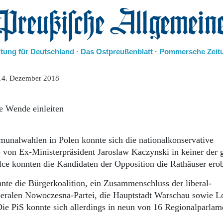
eußische Allgemeine Zeitung
itung für Deutschland · Das Ostpreußenblatt · Pommersche Zeit
Politik
14. Dezember 2018
Kultur
Wirtschaft
e Wende einleiten
Panorama
Gesellschaft
Leben
unalwahlen in Polen konnte sich die nationalkonservative
Geschichte
 von Ex-Ministerpräsi­dent Jaroslaw Kaczynski in keiner der 
Ostpreußen
lce konnten die Kandidaten der Opposition die Rathäuser ero
Pommern
Berlin-Brandenburg
nte die Bürgerkoalition, ein Zusammenschluss der liberal-
Schlesien
beralen Nowoczesna-Partei, die Hauptstadt Warschau sowie L
Danzig und Westpreußen
Die PiS konnte sich allerdings in neun von 16 Regionalparlam
Bücher