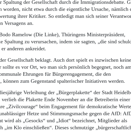
 Spaltung der Gesellschaft durch die Immigrationsdebatte. G
en worden, nicht etwa durch die eigentliche Ursache, nämlich 
ertung ihrer Kritiker. So entledigt man sich seiner Verantwo
en Versagens an.
 Bodo Ramelow (Die Linke), Thüringens Ministerpräsident,
ie Spaltung zu verursachen, indem sie sagten, „die sind schul
 er anderen ankreidet.
r Gesellschaft beklagt. Auch dort spielt es inzwischen keine
 sollte es vor Ort, wo man sich persönlich begegnet, noch a
 kommunale Ehrungen für Bürgerengagement, die den
n, können zum Gegenstand spalterischer Initiativen werden.
 diesjährige Verleihung der „Bürgerplakette“ der Stadt Heidel
erlieh die Plakette Ende November an die Betreiberin einer
hre „Zivilcourage“ beim Engagement für demokratische Werte
 in unablässiger Hetze und Stimmungsmache gegen die AfD: Af
 wird als „Gesocks“ und „Idiot“ bezeichnet, Mitglieder als
ch „im Klo einschließen“. Dieses schmutzige „bürgerschaftlic