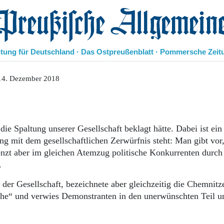
eußische Allgemeine Zeitung
itung für Deutschland · Das Ostpreußenblatt · Pommersche Zeit
Politik
14. Dezember 2018
Kultur
Wirtschaft
Panorama
Gesellschaft
 die Spaltung unserer Gesellschaft beklagt hätte. Dabei ist ei
Leben
g mit dem gesellschaftlichen Zerwürfnis steht: Man gibt vor,
Geschichte
renzt aber im gleichen Atemzug politische Konkurrenten durch
Ostpreußen
s.
Pommern
Berlin-Brandenburg
er Gesellschaft, bezeichnete aber gleichzeitig die Chemnitz
Schlesien
che“ und verwies Demonstranten in den unerwünschten Teil u
Danzig und Westpreußen
Bücher