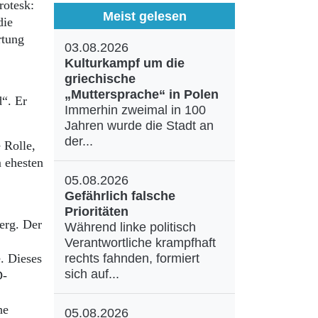
rotesk:
Meist gelesen
die
rtung
03.08.2026
Kulturkampf um die
griechische
„Muttersprache“ in Polen
d“. Er
Immerhin zweimal in 100
Jahren wurde die Stadt an
der...
 Rolle,
m ehesten
05.08.2026
Gefährlich falsche
Prioritäten
berg. Der
Während linke politisch
Verantwortliche krampfhaft
. Dieses
rechts fahnden, formiert
sich auf...
D-
he
05.08.2026