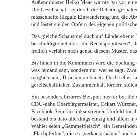
Außenminister Heiko Maas warnte gar vor einer
Die Gesellschaft sei durch die Debatte gespalt
massenhafte illegale Einwanderung und die Abw
und lastet sie den Opfern des eigenen politisch
Das gleiche Schauspiel auch auf Länderebene:
beschuldigte nebulös „die Rechtspopulisten“, d
freilich verfährt nach genau diesem Muster, das
Bis hinab in die Kommunen wird die Spaltung de
was jemand sagt, sondern nur wer es sagt. Zwar
möglich sein, Brücken zu bauen. Doch selbst
gesellschaftlichen Zusammenhalt fördern solle
Ein besonders bizarres Beispiel hierfür bot die
CDU-nahe Oberbürgermeister, Eckart Würzner, v
Facebook-Seite im linksextremen Umfeld für i
bestand bis dato allerdings einzig und allein
Wähler seien „Gammelfleisch“, ein Gemeinderat
„Flachpfeifen“, die es „verkackt haben“ und si