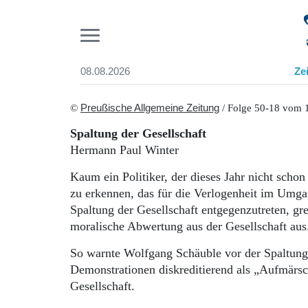
Pr
08.08.2026
Ze
Suchen und finden
Start
©
Preußische Allgemeine Zeitung
/ Folge 50-18 vom 
Wer wir sind
Spaltung der Gesellschaft
Aktuelle Ausgabe
Hermann Paul Winter
Abonnenten-Login
Abonnent werden
Kaum ein Politiker, der dieses Jahr nicht schon
Abo Prämien
zu erkennen, das für die Verlogenheit im Umgan
Archiv
Spaltung der Gesellschaft entgegenzutreten, g
Mediadaten
moralische Abwertung aus der Gesellschaft au
So warnte Wolfgang Schäuble vor der Spaltung d
Demonstrationen diskreditierend als „Aufmärs
Gesellschaft.