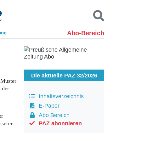
Abo-Bereich
ung
Kontakt
Impressum
Datenschutz
SUCHEN
Die aktuelle PAZ 32/2026
n Muster
 der
Inhaltsverzeichnis
E-Paper
Abo Bereich
er
nserer
PAZ abonnieren