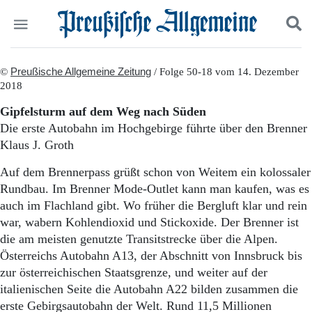
Politik
©
Preußische Allgemeine Zeitung
Suchen und finden
/ Folge 50-18 vom 14. Dezember
2018
Kultur
Wirtschaft
Gipfelsturm auf dem Weg nach Süden
Panorama
Die erste Autobahn im Hochgebirge führte über den Brenner
Gesellschaft
Klaus J. Groth
Leben
Geschichte
Auf dem Brennerpass grüßt schon von Weitem ein kolossaler
Ostpreußen
Rundbau. Im Brenner Mode-Outlet kann man kaufen, was es
Pommern
auch im Flachland gibt. Wo früher die Bergluft klar und rein
Berlin-Brandenburg
war, wabern Kohlendioxid und Stickoxide. Der Brenner ist
Schlesien
die am meisten genutzte Transitstrecke über die Alpen.
Danzig und Westpreußen
Österreichs Autobahn A13, der Abschnitt von Innsbruck bis
Bücher
zur österreichischen Staatsgrenze, und weiter auf der
Start
italienischen Seite die Autobahn A22 bilden zusammen die
Wer wir sind
erste Gebirgsautobahn der Welt. Rund 11,5 Millionen