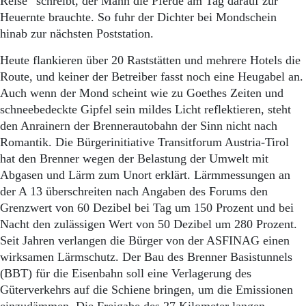
Reise“ schreibt, der Mann die Pferde am Tag darauf zur
Heuernte brauchte. So fuhr der Dichter bei Mondschein
hinab zur nächsten Poststation.
Heute flankieren über 20 Raststätten und mehrere Hotels die
Route, und keiner der Betreiber fasst noch eine Heugabel an.
Auch wenn der Mond scheint wie zu Goethes Zeiten und
schneebedeck­te Gipfel sein mildes Licht reflektieren, steht
den Anrainern der Brennerautobahn der Sinn nicht nach
Romantik. Die Bürgerinitiative Transitforum Austria-Tirol
hat den Brenner wegen der Belastung der Umwelt mit
Abgasen und Lärm zum Unort erklärt. Lärmmessungen an
der A 13 überschreiten nach Angaben des Forums den
Grenzwert von 60 Dezibel bei Tag um 150 Prozent und bei
Nacht den zulässigen Wert von 50 Dezibel um 280 Prozent.
Seit Jahren verlangen die Bürger von der ASFINAG einen
wirksamen Lärmschutz. Der Bau des Brenner Basistunnels
(BBT) für die Eisenbahn soll eine Verlagerung des
Güterverkehrs auf die Schiene bringen, um die Emissionen