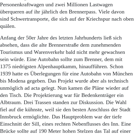
Aktuelle Ausgabe
Personenkraftwagen und zwei Millionen Lastwagen
Abonnenten-Login
überqueren auf ihr jährlich den Brennerpass. Viele davon
Abonnent werden
sind Schwertransporte, die sich auf der Kriechspur nach oben
Abo Prämien
quälen.
Archiv
Mediadaten
Anfang der 50er Jahre des letzten Jahrhunderts ließ sich
absehen, dass die alte Brennerstraße dem zunehmenden
Kontakt
Impressum
Tourismus und Warenverkehr bald nicht mehr gewachsen
Datenschutz
sein würde. Eine Autobahn sollte zum Brenner, dem mit
1375 niedrigsten Alpenhauptkamm, hinaufführen. Schon
1939 hatte es Überlegungen für eine Autobahn von München
bis Modena gegeben. Das Projekt wurde aber als technisch
unmöglich ad acta gelegt. Nun kamen die Pläne wieder auf
den Tisch. Die Projektierung war für Bedenkenträger ein
Albtraum. Drei Trassen standen zur Diskussion. Die Wahl
fiel auf die kühnste, weil sie den besten Anschluss der Stadt
Innsbruck ermöglichte. Das Hauptproblem war der tiefe
Einschnitt der Sill, eines rechten Nebenflusses des Inn. Eine
Brücke sollte auf 190 Meter hohen Stelzen das Tal auf einer