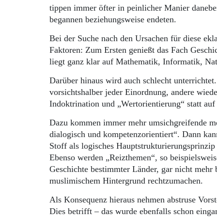
tippen immer öfter in peinlicher Manier daneb
begannen beziehungsweise endeten.
Bei der Suche nach den Ursachen für diese ekla
Faktoren: Zum Ersten genießt das Fach Geschic
liegt ganz klar auf Mathematik, Informatik, N
Darüber hinaus wird auch schlecht unterrichtet
vorsichtshalber jeder Einordnung, andere wied
Indoktrination und „Wertorientierung“ statt au
Dazu kommen immer mehr umsichgreifende metho
dialogisch und kompetenzorientiert“. Dann ka
Stoff als logisches Hauptstrukturierungsprinzip 
Ebenso werden „Reizthemen“, so beispielsweise
Geschichte bestimmter Länder, gar nicht mehr
muslimischem Hintergrund rechtzumachen.
Als Konsequenz hieraus nehmen abstruse Vorst
Dies betrifft – das wurde ebenfalls schon einga