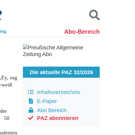
Abo-Bereich
ung
Kontakt
Impressum
Datenschutz
SUCHEN
Die aktuelle PAZ 32/2026
„Ey, sag
z-weiß
Inhaltsverzeichnis
E-Paper
Abo Bereich
der
; 50
PAZ abonnieren
tudenten