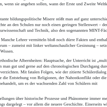
en, wenn sie angeben sollen, wann der Erste und Zweite Weltk
tante bildungspolitische Misere stößt man auf ganz unterschi
hte an den Schulen nur noch einen geringen Stellenwert – de
aturwissenschaft und Technik, also den sogenannten MINT-Fä
. Manche Lehrer vermitteln bloß noch dürre Fakten und enthal
erum – zumeist mit linker weltanschaulicher Gesinnung – setz
f Wissen.
dische Albernheiten: Hauptsache, der Unterricht ist „mult
nn man gut und gerne auf den chronologischen Durchgang dur
verzichten. Mit fatalen Folgen, wie der zitierte Schülerdialog 
 die Entstehung von Religionen, der Nahostkonflikt oder die
 behandelt, um es der wachsenden Zahl von Schülern mit
ellungen über historische Prozesse und Phänomene immer me
ngs dargelegt – vor allem die neuere Geschichte. Einerseits w