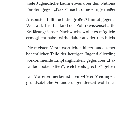
viele Jugendliche kaum etwas über den National
Parolen gegen „Nazis“ nach, ohne einigermaßen
Ansonsten fällt auch die große Affinität gege
Welt auf. Hierfür fand der Politikwissenschaftl
Erklärung: Unser Nachwuchs wolle es möglichst
ermöglicht habe, wirke daher aus der rückblick
Die meisten Verantwortlichen hierzulande sehen
beachtlicher Teile der heutigen Jugend allerdin
vorkommende Empfänglichkeit gegenüber „Fake
Einfachbotschaften“, welche als „rechts“ gelte
Ein Vorreiter hierbei ist Heinz-Peter Meidinge
grundsätzliche Veränderungen derzeit wohl nic