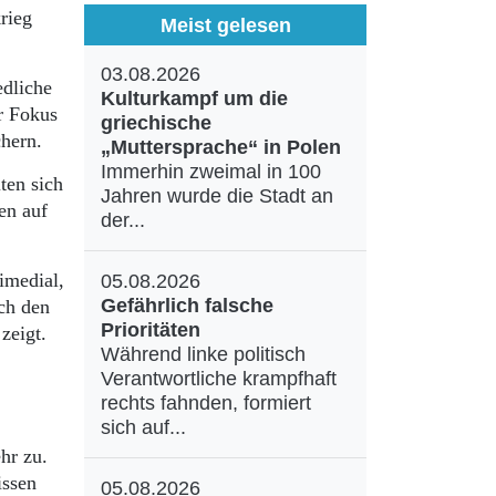
rieg
Meist gelesen
03.08.2026
edliche
Kulturkampf um die
r Fokus
griechische
chern.
„Muttersprache“ in Polen
Immerhin zweimal in 100
ten sich
Jahren wurde die Stadt an
en auf
der...
imedial,
05.08.2026
Gefährlich falsche
ch den
Prioritäten
zeigt.
Während linke politisch
Verantwortliche krampfhaft
rechts fahnden, formiert
sich auf...
hr zu.
issen
05.08.2026