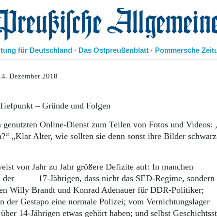
eußische Allgemeine Zeitung
itung für Deutschland · Das Ostpreußenblatt · Pommersche Zeit
Politik
14. Dezember 2018
Kultur
Wirtschaft
 Tiefpunkt – Gründe und Folgen
Panorama
Gesellschaft
ch genutzten Online-Dienst zum Teilen von Fotos und Videos: 
Leben
?“ „Klar Alter, wie sollten sie denn sonst ihre Bilder schwar
Geschichte
Ostpreußen
Pommern
eist von Jahr zu Jahr größere Defizite auf: In manchen
Berlin-Brandenburg
tel der 17-Jährigen, dass nicht das SED-Regime, sondern 
Schlesien
alten Willy Brandt und Konrad Adenauer für DDR-Politiker
Danzig und Westpreußen
in der Gestapo eine normale Polizei; vom Vernichtungslager
Bücher
über 14-Jährigen etwas gehört haben; und selbst Geschichtss