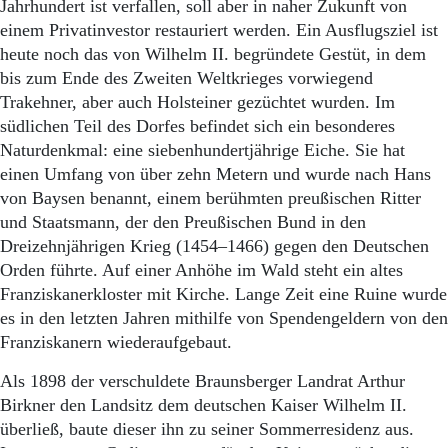
Aktuelle Ausgabe
Jahrhundert ist verfallen, soll aber in naher Zukunft von
Abonnenten-Login
einem Privatinvestor restauriert werden. Ein Ausflugsziel ist
Abonnent werden
heute noch das von Wilhelm II. begründete Gestüt, in dem
Abo Prämien
bis zum Ende des Zweiten Weltkrieges vorwiegend
Archiv
Trakehner, aber auch Holsteiner gezüchtet wurden. Im
Mediadaten
südlichen Teil des Dorfes befindet sich ein besonderes
Naturdenkmal: eine siebenhundertjährige Eiche. Sie hat
Kontakt
Impressum
einen Umfang von über zehn Metern und wurde nach Hans
Datenschutz
von Baysen benannt, einem berühmten preußischen Ritter
und Staatsmann, der den Preußischen Bund in den
Dreizehnjährigen Krieg (1454–1466) gegen den Deutschen
Orden führte. Auf einer Anhöhe im Wald steht ein altes
Franziskanerkloster mit Kirche. Lange Zeit eine Ruine wurde
es in den letzten Jahren mithilfe von Spendengeldern von den
Franziskanern wiederaufgebaut.
Als 1898 der verschuldete Braunsberger Landrat Arthur
Birkner den Landsitz dem deutschen Kaiser Wilhelm II.
überließ, baute dieser ihn zu seiner Sommerresidenz aus.