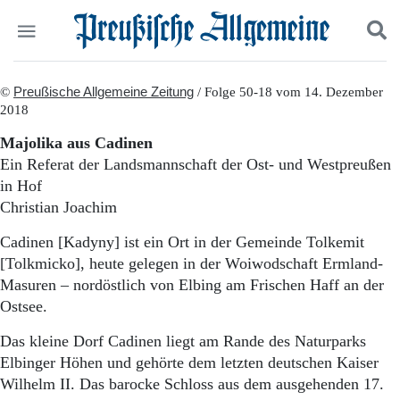
Politik
©
Preußische Allgemeine Zeitung
Suchen und finden
/ Folge 50-18 vom 14. Dezember
2018
Kultur
Wirtschaft
Majolika aus Cadinen
Panorama
Ein Referat der Landsmannschaft der Ost- und Westpreußen
Gesellschaft
in Hof
Leben
Christian Joachim
Geschichte
Ostpreußen
Cadinen [Kadyny] ist ein Ort in der Gemeinde Tolkemit
Pommern
[Tolkmicko], heute gelegen in der Woiwodschaft Ermland-
Berlin-Brandenburg
Masuren – nordöstlich von Elbing am Frischen Haff an der
Schlesien
Ostsee.
Danzig und Westpreußen
Bücher
Das kleine Dorf Cadinen liegt am Rande des Naturparks
Elbinger Höhen und gehörte dem letzten deutschen Kaiser
Start
Wer wir sind
Wilhelm II. Das barocke Schloss aus dem ausgehenden 17.