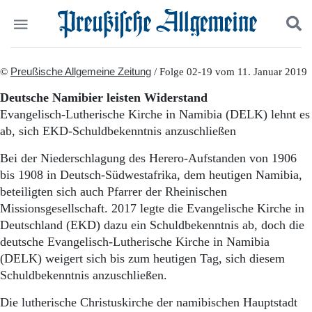
Politik
©
Preußische Allgemeine Zeitung
Suchen und finden
/ Folge 02-19 vom 11. Januar 2019
Kultur
Deutsche Namibier leisten Widerstand
Wirtschaft
Evangelisch-Lutherische Kirche in Namibia (DELK) lehnt es
Panorama
ab, sich EKD-Schuldbekenntnis anzuschließen
Gesellschaft
Leben
Bei der Niederschlagung des Herero-Aufstanden von 1906
Geschichte
bis 1908 in Deutsch-Südwestafrika, dem heutigen Namibia,
Ostpreußen
beteiligten sich auch Pfarrer der Rheinischen
Pommern
Missionsgesellschaft. 2017 legte die Evangelische Kirche in
Berlin-Brandenburg
Deutschland (EKD) dazu ein Schuldbekenntnis ab, doch die
Schlesien
Danzig und Westpreußen
deutsche Evangelisch-Lutherische Kirche in Namibia
Bücher
(DELK) weigert sich bis zum heutigen Tag, sich diesem
Schuldbekenntnis anzuschließen.
Start
Wer wir sind
Die lutherische Christuskirche der namibischen Hauptstadt