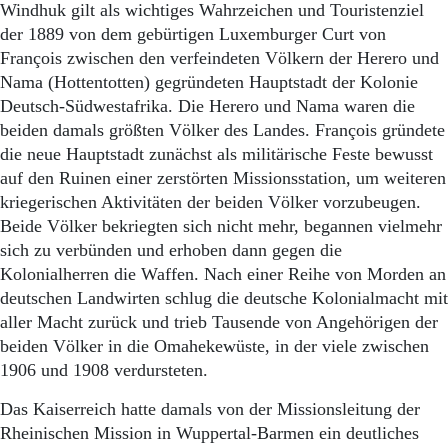
Aktuelle Ausgabe
Windhuk gilt als wichtiges Wahrzeichen und Touristenziel
Abonnenten-Login
der 1889 von dem gebürtigen Luxemburger Curt von
Abonnent werden
François zwischen den verfeindeten Völkern der Herero und
Abo Prämien
Nama (Hottentotten) gegründeten Hauptstadt der Kolonie
Archiv
Deutsch-Südwestafrika. Die Herero und Nama waren die
Mediadaten
beiden damals größten Völker des Landes. François gründete
Kontakt
die neue Hauptstadt zunächst als militärische Feste bewusst
Impressum
auf den Ruinen einer zerstörten Missionsstation, um weiteren
Datenschutz
kriegerischen Aktivitäten der beiden Völker vorzubeugen.
Beide Völker bekriegten sich nicht mehr, begannen vielmehr
sich zu verbünden und erhoben dann gegen die
Kolonialherren die Waffen. Nach einer Reihe von Morden an
deutschen Landwirten schlug die deutsche Kolonialmacht mit
aller Macht zurück und trieb Tausende von Angehörigen der
beiden Völker in die Omahekewüste, in der viele zwischen
1906 und 1908 verdursteten.
Das Kaiserreich hatte damals von der Missionsleitung der
Rheinischen Mission in Wuppertal-Barmen ein deutliches