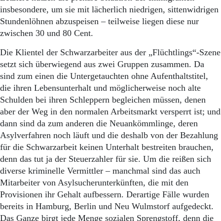
Aktuelle Ausgabe
insbesondere, um sie mit lächerlich niedrigen, sittenwidrigen
Abonnenten-Login
Stundenlöhnen abzuspeisen – teilweise liegen diese nur
Abonnent werden
zwischen 30 und 80 Cent.
Abo Prämien
Archiv
Die Klientel der Schwarzarbeiter aus der „Flüchtlings“-Szene
Mediadaten
setzt sich überwiegend aus zwei Gruppen zusammen. Da
Kontakt
sind zum einen die Untergetauchten ohne Aufenthaltstitel,
Impressum
die ihren Lebensunterhalt und möglicherweise noch alte
Datenschutz
Schulden bei ihren Schleppern begleichen müssen, denen
aber der Weg in den normalen Arbeitsmarkt versperrt ist; und
dann sind da zum anderen die Neuankömmlinge, deren
Asylverfahren noch läuft und die deshalb von der Bezahlung
für die Schwarzarbeit keinen Unterhalt bestreiten brauchen,
denn das tut ja der Steuerzahler für sie. Um die reißen sich
diverse kriminelle Vermittler – manchmal sind das auch
Mitarbeiter von Asylsucherunterkünften, die mit den
Provisionen ihr Gehalt aufbessern. Derartige Fälle wurden
bereits in Hamburg, Berlin und Neu Wulmstorf aufgedeckt.
Das Ganze birgt jede Menge sozialen Sprengstoff, denn die