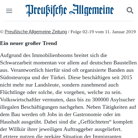
Politik
©
Preußische Allgemeine Zeitung
Suchen und finden
/ Folge 02-19 vom 11. Januar 2019
Kultur
Ein neuer großer Trend
Wirtschaft
Panorama
Aufgrund des Immobilienbooms breitet sich die
Gesellschaft
Schwarzarbeit momentan vor allem auf deutschen Baustellen
Leben
aus. Verantwortlich hierfür sind oft organisierte Banden aus
Geschichte
Südosteuropa und der Türkei. Diese beschäftigen seit 2015
Ostpreußen
nicht mehr nur Landsleute, sondern zunehmend auch
Pommern
Flüchtlinge oder solche, die vorgeben, welche zu sein.
Berlin-Brandenburg
Volkswirtschaftler vermuten, dass bis zu 300000 Asylsucher
Schlesien
Danzig und Westpreußen
illegalen Beschäftigungen nachgehen. Neben Tätigkeiten auf
Bücher
dem Bau werden oft Jobs in der Gastronomie oder im
Haushalt ausgeübt. Dabei sind die „Geflüchteten“ komplett
Start
der Willkür ihrer jeweiligen Auftraggeber ausgeliefert.
Wer wir sind
Letztere nutzen die prekäre Situation der Immigranten