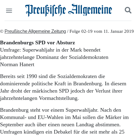
Politik
©
Preußische Allgemeine Zeitung
Suchen und finden
/ Folge 02-19 vom 11. Januar 2019
Kultur
Brandenburgs SPD vor Absturz
Wirtschaft
Umfrage: Superwahljahr in der Mark beendet
Panorama
jahrzehntelange Dominanz der Sozialdemokraten
Gesellschaft
Norman Hanert
Leben
Geschichte
Bereits seit 1990 sind die Sozialdemokraten die
Ostpreußen
dominierende politische Kraft in Brandenburg. In diesem
Pommern
Jahr droht der märkischen SPD jedoch der Verlust ihrer
Berlin-Brandenburg
jahrzehntelangen Vormachtstellung.
Schlesien
Danzig und Westpreußen
Brandenburg steht vor einem Superwahljahr. Nach den
Bücher
Kommunal- und EU-Wahlen im Mai sollen die Märker im
Start
September auch über einen neuen Landtag abstimmen.
Wer wir sind
Umfragen kündigen ein Debakel für die seit mehr als 25