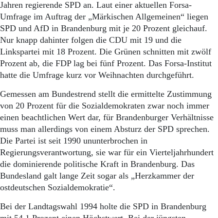
Aktuelle Ausgabe
Jahren regierende SPD an. Laut einer aktuellen Forsa-
Abonnenten-Login
Umfrage im Auftrag der „Märkischen Allgemeinen“ liegen
Abonnent werden
SPD und AfD in Brandenburg mit je 20 Prozent gleichauf.
Abo Prämien
Nur knapp dahinter folgen die CDU mit 19 und die
Archiv
Linkspartei mit 18 Prozent. Die Grünen schnitten mit zwölf
Mediadaten
Prozent ab, die FDP lag bei fünf Prozent. Das Forsa-Institut
Kontakt
hatte die Umfrage kurz vor Weihnachten durchgeführt.
Impressum
Gemessen am Bundestrend stellt die ermittelte Zustimmung
Datenschutz
von 20 Prozent für die Sozialdemokraten zwar noch immer
einen beachtlichen Wert dar, für Brandenburger Verhältnisse
muss man allerdings von einem Absturz der SPD sprechen.
Die Partei ist seit 1990 ununterbrochen in
Regierungsverantwortung, sie war für ein Vierteljahrhundert
die dominierende politische Kraft in Brandenburg. Das
Bundesland galt lange Zeit sogar als „Herzkammer der
ostdeutschen Sozialdemokratie“.
Bei der Landtagswahl 1994 holte die SPD in Brandenburg