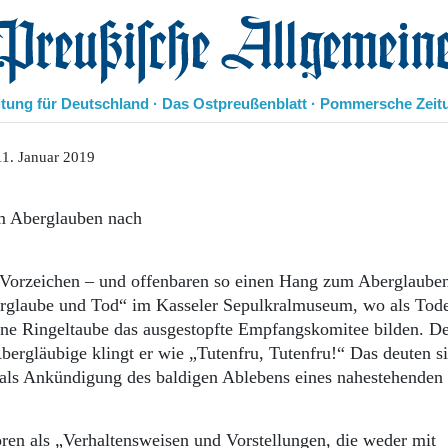
eußische Allgemeine Zeitung
itung für Deutschland · Das Ostpreußenblatt · Pommersche Zeit
Politik
1. Januar 2019
Kultur
Wirtschaft
em Aberglauben nach
Panorama
Gesellschaft
Leben
 Vorzeichen – und offenbaren so einen Hang zum Aberglaube
Geschichte
erglaube und Tod“ im Kasseler Sepulkralmuseum, wo als Tod
Ostpreußen
ine Ringeltaube das ausgestopfte Empfangskomitee bilden. De
Pommern
bergläubige klingt er wie „Tutenfru, Tutenfru!“ Das deuten s
Berlin-Brandenburg
 als Ankündigung des baldigen Ablebens eines nahestehenden
Schlesien
Danzig und Westpreußen
Bücher
ren als „Verhaltensweisen und Vorstellungen, die weder mit