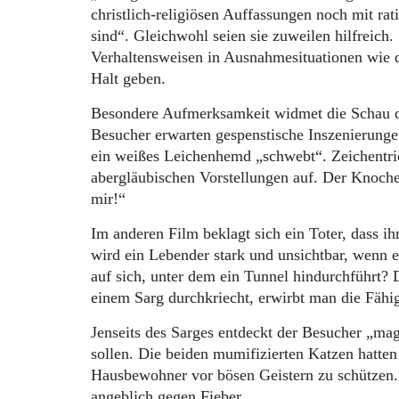
christlich-religiösen Auffassungen noch mit ra
sind“. Gleichwohl seien sie zuweilen hilfreich
Verhaltensweisen in Ausnahmesituationen wie 
Halt geben.
Besondere Aufmerksamkeit widmet die Schau d
Be­sucher erwarten gespenstische Inszenierung
ein weißes Leichenhemd „schwebt“. Zei­chentr
abergläubischen Vorstellungen auf. Der Knoche
mir!“
Im anderen Film beklagt sich ein Toter, dass
wird ein Lebender stark und unsichtbar, wenn 
auf sich, unter dem ein Tunnel hindurchführt?
einem Sarg durchkriecht, erwirbt man die Fähi
Jenseits des Sarges entdeckt der Besucher „ma
sollen. Die beiden mumifizierten Katzen hatte
Hausbewohner vor bösen Geistern zu schützen.
angeblich gegen Fieber.