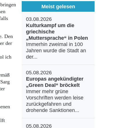
 bringen
Meist gelesen
hen
alls
03.08.2026
Kulturkampf um die
griechische
e. Den
„Muttersprache“ in Polen
er der
Immerhin zweimal in 100
Jahren wurde die Stadt an
ol ich
der...
05.08.2026
gemäß
Europas angekündigter
 Sarg
„Green Deal“ bröckelt
ter
Immer mehr grüne
Vorschriften werden leise
zurückgefahren und
ienen
drohende Sanktionen...
lft
05.08.2026