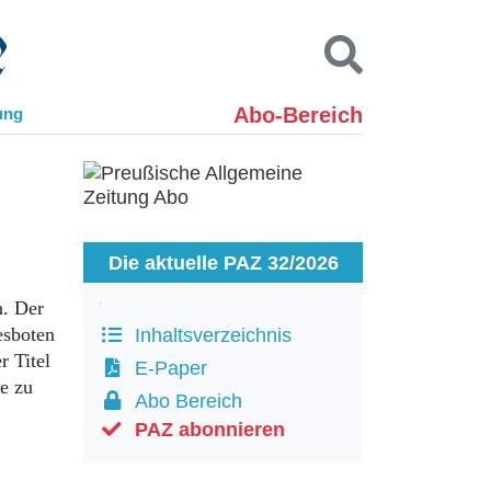
Abo-Bereich
ung
Kontakt
Impressum
Datenschutz
SUCHEN
Die aktuelle PAZ 32/2026
n. Der
esboten
Inhaltsverzeichnis
r Titel
E-Paper
ie zu
Abo Bereich
PAZ abonnieren