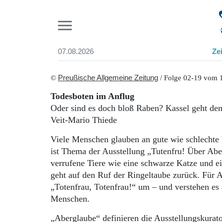
Pr
07.08.2026
Ze
Suchen und finden
Start
©
Preußische Allgemeine Zeitung
/ Folge 02-19 vom 1
Wer wir sind
Todesboten im Anflug
Aktuelle Ausgabe
Oder sind es doch bloß Raben? Kassel geht d
Abonnenten-Login
Veit-Mario Thiede
Abonnent werden
Abo Prämien
Viele Menschen glauben an gute wie schlechte
Archiv
ist Thema der Ausstellung „Tutenfru! Über Ab
Mediadaten
verrufene Tiere wie eine schwarze Katze und e
geht auf den Ruf der Ringeltaube zurück. Für A
„Totenfrau, Totenfrau!“ um – und verstehen es
Menschen.
„Aberglaube“ definieren die Ausstellungskurato