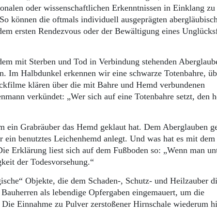
tionalen oder wissenschaftlichen Erkenntnissen in Einklang zu
. So können die oftmals individuell ausgeprägten abergläubisc
dem ersten Rendezvous oder der Bewältigung eines Unglücksf
em mit Sterben und Tod in Verbindung stehenden Aberglaub
en. Im Halbdunkel erkennen wir eine schwarze Totenbahre, üb
ickfilme klären über die mit Bahre und Hemd verbundenen
nmann verkündet: „Wer sich auf eine Totenbahre setzt, den h
 ihm ein Grabräuber das Hemd geklaut hat. Dem Aberglauben 
er ein benutztes Leichenhemd anlegt. Und was hat es mit dem
 Die Erklärung liest sich auf dem Fußboden so: „Wenn man un
gkeit der Todesvorsehung.“
gische“ Objekte, die dem Schaden-, Schutz- und Heilzauber d
n Bauherren als lebendige Opfergaben eingemauert, um die
 Die Einnahme zu Pulver zerstoßener Hirnschale wiederum hi