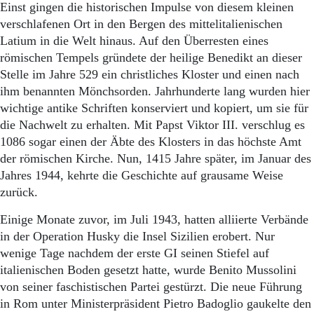
Aktuelle Ausgabe
Einst gingen die historischen Impulse von diesem kleinen
Abonnenten-Login
verschlafenen Ort in den Bergen des mittelitalienischen
Abonnent werden
Latium in die Welt hinaus. Auf den Überresten eines
Abo Prämien
römischen Tempels gründete der heilige Benedikt an dieser
Archiv
Stelle im Jahre 529 ein christliches Kloster und einen nach
Mediadaten
ihm benannten Mönchsorden. Jahrhunderte lang wurden hier
Kontakt
wichtige antike Schriften konserviert und kopiert, um sie für
Impressum
die Nachwelt zu erhalten. Mit Papst Viktor III. verschlug es
Datenschutz
1086 sogar einen der Äbte des Klosters in das höchste Amt
der römischen Kirche. Nun, 1415 Jahre später, im Januar des
Jahres 1944, kehrte die Geschichte auf grausame Weise
zurück.
Einige Monate zuvor, im Juli 1943, hatten alliierte Verbände
in der Operation Husky die Insel Sizilien erobert. Nur
wenige Tage nachdem der erste GI seinen Stiefel auf
italienischen Boden gesetzt hatte, wurde Benito Mussolini
von seiner faschistischen Partei gestürzt. Die neue Führung
in Rom unter Ministerpräsident Pietro Badoglio gaukelte den