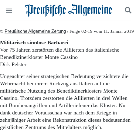
Politik
©
Preußische Allgemeine Zeitung
Suchen und finden
/ Folge 02-19 vom 11. Januar 2019
Kultur
Militärisch sinnlose Barbarei
Wirtschaft
Vor 75 Jahren zerstörten die Alliierten das italienische
Panorama
Benediktinerkloster Monte Cassino
Gesellschaft
Dirk Pelster
Leben
Geschichte
Ungeachtet seiner strategischen Bedeutung verzichtete die
Ostpreußen
Wehrmacht bei ihrem Rückzug aus Italien auf die
Pommern
militärische Nutzung des Benediktinerklosters Monte
Berlin-Brandenburg
Cassino. Trotzdem zerstörten die Alliierten in drei Wellen
Schlesien
Danzig und Westpreußen
mit Bombenangriffen und Artilleriefeuer das Kloster. Nur
Bücher
dank deutscher Vorausschau war nach dem Kriege in
zehnjähiger Arbeit eine Rekonstruktion dieses bedeutenden
Start
geistlichen Zentrums des Mittelalters möglich.
Wer wir sind