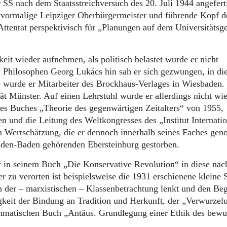
r SS nach dem Staatsstreichversuch des 20. Juli 1944 angefert
er vormalige Leipziger Oberbürgermeister und führende Kopf d
ttentat perspektivisch für „Planungen auf dem Universitätsge
eit wieder aufnehmen, als politisch belastet wurde er nicht
en Philosophen Georg Lukács hin sah er sich gezwungen, in di
 wurde er Mitarbeiter des Brockhaus-Verlages in Wiesbaden. 
tät Münster. Auf einen Lehrstuhl wurde er allerdings nicht wi
nes Buches „Theorie des gegenwärtigen Zeitalters“ von 1955,
 und die Leitung des Weltkongresses des „Institut Internatio
n Wertschätzung, die er dennoch innerhalb seines Faches gen
Baden-Baden gehörenden Ebersteinburg gestorben.
yer in seinem Buch „Die Konservative Revolution“ in diese na
 zu verorten ist beispielsweise die 1931 erschienene kleine S
 der – marxistischen – Klassenbetrachtung lenkt und den Beg
gkeit der Bindung an Tradition und Herkunft, der „Verwurzel
ammatischen Buch „Antäus. Grundlegung einer Ethik des bewu