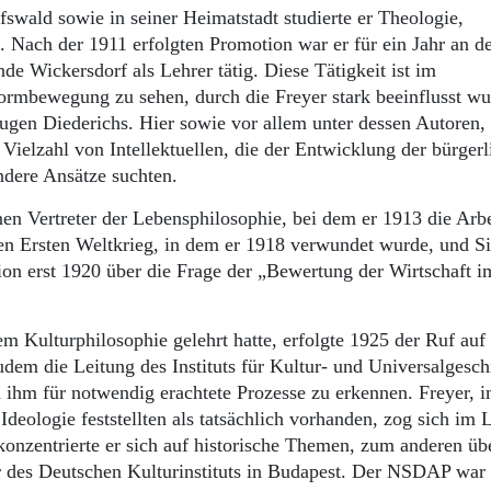
swald sowie in seiner Heimatstadt studierte er Theologie,
 Nach der 1911 erfolgten Promotion war er für ein Jahr an d
 Wickersdorf als Lehrer tätig. Diese Tätigkeit ist im
mbewegung zu sehen, durch die Freyer stark beeinflusst wu
ugen Diederichs. Hier sowie vor allem unter dessen Autoren,
Vielzahl von Intellektuellen, die der Entwicklung der bürger
ndere Ansätze suchten.
n Vertreter der Lebensphilosophie, bei dem er 1913 die Arbe
den Ersten Weltkrieg, in dem er 1918 verwundet wurde, und 
ion erst 1920 über die Frage der „Bewertung der Wirtschaft i
.
em Kulturphilosophie gelehrt hatte, erfolgte 1925 der Ruf auf
dem die Leitung des Instituts für Kultur- und Universalgesch
 ihm für notwendig erachtete Prozesse zu erkennen. Freyer, i
eologie feststellten als tatsächlich vorhanden, zog sich im 
onzentrierte er sich auf historische Themen, zum anderen ü
r des Deutschen Kulturinstituts in Budapest. Der NSDAP war 