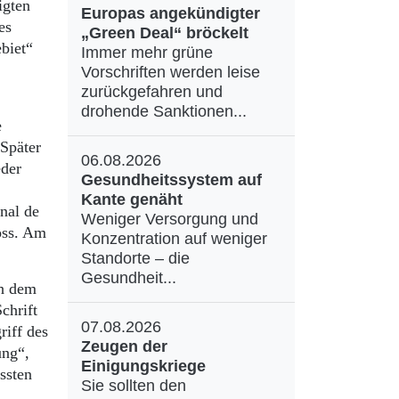
igten
Europas angekündigter
es
„Green Deal“ bröckelt
biet“
Immer mehr grüne
Vorschriften werden leise
zurückgefahren und
drohende Sanktionen...
e
Später
06.08.2026
eder
Gesundheitssystem auf
Kante genäht
nal de
Weniger Versorgung und
oss. Am
Konzentration auf weniger
Standorte – die
Gesundheit...
ch dem
chrift
07.08.2026
riff des
Zeugen der
ung“,
Einigungskriege
ssten
Sie sollten den