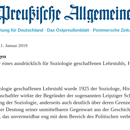
eußische Allgemeine Zeitung
itung für Deutschland · Das Ostpreußenblatt · Pommersche Zeit
Politik
1. Januar 2019
Kultur
gen
Wirtschaft
r eines ausdrücklich für Soziologie geschaffenen Lehrstuhls, 
Panorama
Gesellschaft
Leben
Geschichte
iologie geschaffenen Lehrstuhl wurde 1925 der Soziologe, His
Ostpreußen
schaftler wirkte der Begründer der sogenannten Leipziger Sc
Pommern
ng der Soziologie, anderseits auch deutlich über deren Grenz
Berlin-Brandenburg
 der Deutung seiner unmittelbaren Gegenwart aus der Geschich
Schlesien
Danzig und Westpreußen
, das unvermeidbar eng mit dem Bereich des Politischen ver
Bücher