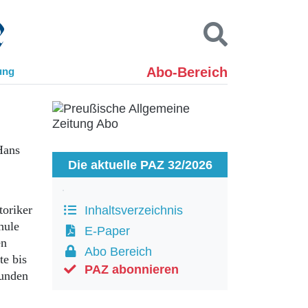
Abo-Bereich
ung
Kontakt
Impressum
Datenschutz
SUCHEN
Hans
Die aktuelle PAZ 32/2026
toriker
Inhaltsverzeichnis
hule
E-Paper
en
Abo Bereich
te bis
PAZ abonnieren
bunden