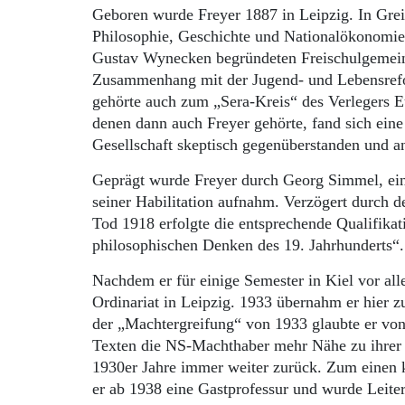
Geboren wurde Freyer 1887 in Leipzig. In Greif
Philosophie, Geschichte und Nationalökonomie.
Gustav Wynecken begründeten Freischulgemeinde
Zusammenhang mit der Jugend- und Lebensrefor
gehörte auch zum „Sera-Kreis“ des Verlegers E
denen dann auch Freyer gehörte, fand sich eine 
Gesellschaft skeptisch gegenüberstanden und a
Geprägt wurde Freyer durch Georg Simmel, eine
seiner Habilitation aufnahm. Verzögert durch 
Tod 1918 erfolgte die entsprechende Qualifikat
philosophischen Denken des 19. Jahrhunderts“
Nachdem er für einige Semester in Kiel vor all
Ordinariat in Leipzig. 1933 übernahm er hier zu
der „Machtergreifung“ von 1933 glaubte er von
Texten die NS-Machthaber mehr Nähe zu ihrer Id
1930er Jahre immer weiter zurück. Zum einen k
er ab 1938 eine Gastprofessur und wurde Leite