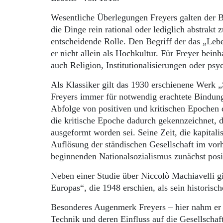
Wesentliche Überlegungen Freyers galten der
die Dinge rein rational oder lediglich abstrakt 
entscheidende Rolle. Den Begriff der das „Le
er nicht allein als Hochkultur. Für Freyer bei
auch Religion, Institutionalisierungen oder ps
Als Klassiker gilt das 1930 erschienene Werk „
Freyers immer für notwendig erachtete Bindung 
Abfolge von positiven und kritischen Epochen d
die kritische Epoche dadurch gekennzeichnet, d
ausgeformt worden sei. Seine Zeit, die kapitali
Auflösung der ständischen Gesellschaft im vor
beginnenden Nationalsozialismus zunächst posi
Neben einer Studie über Niccolò Machiavelli g
Europas“, die 1948 erschien, als sein historisc
Besonderes Augenmerk Freyers – hier nahm er e
Technik und deren Einfluss auf die Gesellschaft