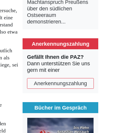
Machtanspruch Preußens
über den südlichen
ersuche,
Ostseeraum
lt eine
demonstrieren...
rstand
lso etwa
Anerkennungszahlung
utlich
Gefällt Ihnen die PAZ?
n als
Dann unterstützen Sie uns
iege, sei
gern mit einer
Anerkennungszahlung
e
Bücher im Gespräch
den
eld