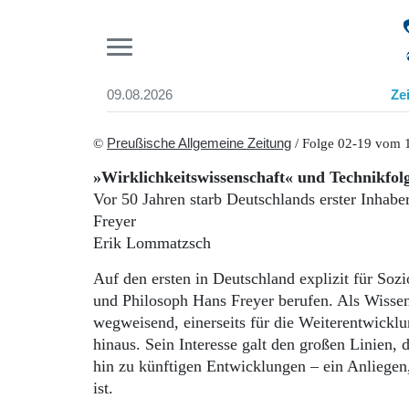
Pr
09.08.2026
Ze
Suchen und finden
Start
©
Preußische Allgemeine Zeitung
/ Folge 02-19 vom 1
Wer wir sind
»Wirklichkeitswissenschaft« und Technikfol
Aktuelle Ausgabe
Vor 50 Jahren starb Deutschlands erster Inhabe
Abonnenten-Login
Freyer
Abonnent werden
Erik Lommatzsch
Abo Prämien
Archiv
Auf den ersten in Deutschland explizit für Soz
Mediadaten
und Philosoph Hans Freyer berufen. Als Wissen
wegweisend, einerseits für die Weiterentwicklu
hinaus. Sein Interesse galt den großen Linien,
hin zu künftigen Entwicklungen – ein Anliegen
ist.