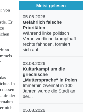
Meist gelesen
er von
05.08.2026
rde. Er
Gefährlich falsche
Prioritäten
 zu
Während linke politisch
lichen
Verantwortliche krampfhaft
rechts fahnden, formiert
it an
sich auf...
Simmels
m
03.08.2026
Kulturkampf um die
griechische
 das
„Muttersprache“ in Polen
ichte. In
Immerhin zweimal in 100
n dessen
Jahren wurde die Stadt an
Laufe der
der...
bernahm
er nicht
05.08.2026