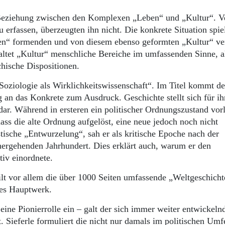
 Beziehung zwischen den Komplexen „Leben“ und „Kultur“. V
zu erfassen, überzeugten ihn nicht. Die konkrete Situation spie
ben“ formenden und von diesem ebenso geformten „Kultur“ ve
nhaltet „Kultur“ menschliche Bereiche im umfassenden Sinne, a
ychische Dispositionen.
Soziologie als Wirklichkeitswissenschaft“. Im Titel kommt de
an das Konkrete zum Ausdruck. Geschichte stellt sich für ih
ar. Während in ersteren ein politischer Ordnungszustand vorl
ass die alte Ordnung aufgelöst, eine neue jedoch noch nicht
stische „Entwurzelung“, sah er als kritische Epoche nach der
hergehenden Jahrhundert. Dies erklärt auch, warum er den
tiv einordnete.
ilt vor allem die über 1000 Seiten umfassende „Weltgeschicht
hes Hauptwerk.
ine Pionierrolle ein – galt der sich immer weiter entwickeln
. Sieferle formuliert die nicht nur damals im politischen Umf