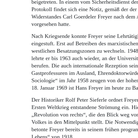
beigetreten. In einem vom Sicherheitsdienst de
Protokoll findet sich eine Notiz, gemäß der d
Widerstandes Carl Goerdeler Freyer nach dem A
vorgesehen hatte.
Nach Kriegsende konnte Freyer seine Lehrtätigk
eingestuft. Erst auf Betreiben des marxistisch
westlichen Besatzungszonen zu wechseln. 1948
lehrte er bis 1963 auch wieder, an der Universi
berufen. Die auch internationale Rezeption sei
Gastprofessuren im Ausland, Ehrendoktorwürden
Sociologie“ im Jahr 1958 zeugen von der hohe
18. Januar 1969 ist Hans Freyer im heute zu 
Der Historiker Rolf Peter Sieferle ordnet Fre
Ersten Weltkrieg entstandene Strömung ein. Hier
„Revolution von rechts“, die den Blick weg von
Volkes in den Mittelpunkt stellt. Die Notwendi
betonte Freyer bereits in seinem frühen progr
Lebens“ von 1918.