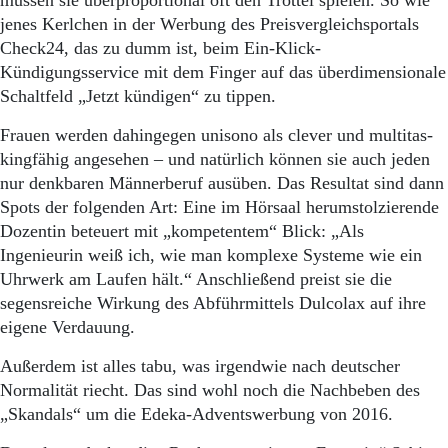
müssen sie überproportional oft den Trottel spielen. So wie
jenes Kerlchen in der Werbung des Preisvergleichs­portals
Check24, das zu dumm ist, beim Ein-Klick-
Kündigungsservice mit dem Finger auf das überdimensionale
Schaltfeld „Jetzt kündigen“ zu tippen.
Frauen werden dahingegen unisono als clever und multitas­
kingfähig angesehen – und natürlich können sie auch jeden
nur denkbaren Männerberuf aus­üben. Das Resultat sind dann
Spots der folgenden Art: Eine im Hörsaal herumstolzierende
Dozentin beteuert mit „kompetentem“ Blick: „Als
Ingenieurin weiß ich, wie man komplexe Systeme wie ein
Uhrwerk am Laufen hält.“ Anschließend preist sie die
segensreiche Wirkung des Abführmittels Dulcolax auf ihre
eigene Verdauung.
Außerdem ist alles tabu, was irgendwie nach deutscher
Normalität riecht. Das sind wohl noch die Nachbeben des
„Skandals“ um die Edeka-Adventswerbung von 2016.