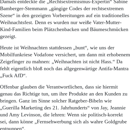
Damals entdeckte die „Rechtsextremismus-Expertin“ Sabine
Bamberger-Stemmann „gängige Codes der rechtsextremen
Szene“ in den gezeigten Vorbereitungen auf ein traditionelles
Weihnachtsfest. Denn es wurden nur weiße Vater-Mutter-
Kind-Familien beim Plätzchenbacken und Bäumeschmücken
gezeigt.
Heute ist Weihnachten stattdessen „bunt“, wie uns der
Mobil­funkriese Vodafone versichert, um dann mit erhobenem
Zeigefinger zu mahnen: „Weihnachten ist nicht Hass.“ Da
fehlt eigentlich bloß noch das allgegenwärtige Antifa-Mantra
„Fuck AfD“.
Offenbar glauben die Verantwortlichen, dass sie hiermit
genau das Richtige tun, um ihre Produkte an den Kunden zu
bringen. Ganz im Sinne solcher Ratgeber-Bibeln wie
„Guerilla Marketing des 21. Jahrhunderts“ von Jay, Jeannie
und Amy Levinson, die lehren: Wenn sie politisch-korrekt
sei, dann könne „Fernsehwerbung sich als wahre Goldgrube
entpuppen“.