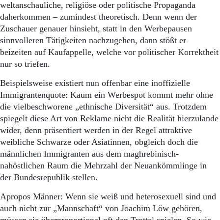
Aktuelle Ausgabe
weltanschauliche, religiöse oder politische Propaganda
Abonnenten-Login
daherkommen – zumindest theoretisch. Denn wenn der
Abonnent werden
Zuschauer genauer hinsieht, statt in den Werbepausen
Abo Prämien
sinnvolleren Tätigkeiten nachzugehen, dann stößt er
Archiv
beizeiten auf Kaufappelle, welche vor politischer Korrektheit
Mediadaten
nur so triefen.
Kontakt
Beispielsweise existiert nun offenbar eine inoffizielle
Impressum
Immigrantenquote: Kaum ein Werbespot kommt mehr ohne
Datenschutz
die vielbeschworene „ethnische Diversität“ aus. Trotzdem
spiegelt diese Art von Reklame nicht die Realität hierzulande
wider, denn präsentiert werden in der Regel attraktive
weibliche Schwarze oder Asiatinnen, obgleich doch die
männlichen Immigranten aus dem maghrebinisch-
nahöstlichen Raum die Mehrzahl der Neuankömmlinge in
der Bundesrepublik stellen.
Apropos Männer: Wenn sie weiß und heterosexuell sind und
auch nicht zur „Mannschaft“ von Joachim Löw gehören,