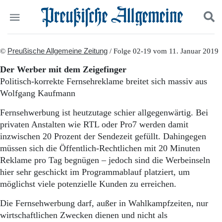
Politik
©
Preußische Allgemeine Zeitung
Suchen und finden
/ Folge 02-19 vom 11. Januar 2019
Kultur
Der Werber mit dem Zeigefinger
Wirtschaft
Politisch-korrekte Fernsehreklame breitet sich massiv aus
Panorama
Wolfgang Kaufmann
Gesellschaft
Leben
Fernsehwerbung ist heutzutage schier allgegenwärtig. Bei
Geschichte
privaten Anstalten wie RTL oder Pro7 werden damit
Ostpreußen
inzwischen 20 Prozent der Sendezeit gefüllt. Dahingegen
Pommern
müssen sich die Öffentlich-Rechtlichen mit 20 Minuten
Berlin-Brandenburg
Reklame pro Tag begnügen – jedoch sind die Werbeinseln
Schlesien
Danzig und Westpreußen
hier sehr geschickt im Programmablauf platziert, um
Bücher
möglichst viele potenzielle Kunden zu erreichen.
Start
Die Fernsehwerbung darf, außer in Wahlkampfzeiten, nur
Wer wir sind
wirtschaftlichen Zwecken dienen und nicht als