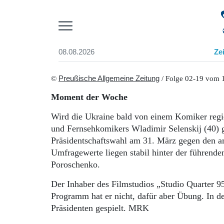
Pr
08.08.2026
Ze
Suchen und finden
Start
©
Preußische Allgemeine Zeitung
/ Folge 02-19 vom 1
Wer wir sind
Moment der Woche
Aktuelle Ausgabe
Abonnenten-Login
Wird die Ukraine bald von einem Komiker regi
Abonnent werden
und Fernsehkomikers Wladimir Selenskij (40) ga
Abo Prämien
Präsidentschaftswahl am 31. März gegen den am
Archiv
Umfragewerte liegen stabil hinter der führende
Mediadaten
Poroschenko.
Der Inhaber des Filmstudios „Studio Quarter 95
Programm hat er nicht, dafür aber Übung. In d
Präsidenten gespielt. MRK