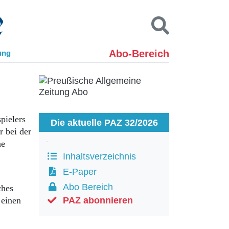
Abo-Bereich
ung
Kontakt
Impressum
Datenschutz
SUCHEN
pielers
Die aktuelle PAZ 32/2026
r bei der
ne
Inhaltsverzeichnis
E-Paper
Abo Bereich
ches
 einen
PAZ abonnieren