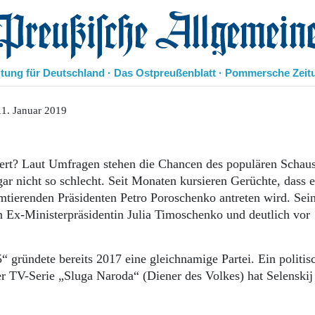
eußische Allgemeine Zeitung
itung für Deutschland · Das Ostpreußenblatt · Pommersche Zeit
Politik
1. Januar 2019
Kultur
Wirtschaft
Panorama
ert? Laut Umfragen stehen die Chancen des populären Schaus
Gesellschaft
r nicht so schlecht. Seit Monaten kursieren Gerüchte, dass e
Leben
tierenden Präsidenten Petro Poroschenko antreten wird. Sei
Geschichte
n Ex-Ministerpräsidentin Julia Timoschenko und deutlich vor
Ostpreußen
Pommern
Berlin-Brandenburg
“ gründete bereits 2017 eine gleichnamige Partei. Ein politis
Schlesien
er TV-Serie „Sluga Naroda“ (Diener des Volkes) hat Selenskij
Danzig und Westpreußen
Bücher