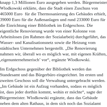
Aktuelle Ausgabe
knapp 1,3 Millionen Euro ausgegeben werden. Bürgermeister
Abonnenten-Login
Wlodkowski erklärte, dass die Stadt einen Zuschuss von
Abonnent werden
465000 Euro für die Thermosanierung des Gebäudes erhielt,
Abo Prämien
39000 Euro für die Außenanlagen und rund 233000 Euro für
Archiv
die Einrichtung einer Bibliothek im Erdgeschoss. Die
Mediadaten
eigentliche Renovierung wurde von einer Kolonne von
Kontakt
Arbeitslosen (im Rahmen der Sozialarbeit) durchgeführt, das
Impressum
Wasser- und Kanalisationsnetz sowie die Heizung vom
Datenschutz
städtischen Unternehmen hergestellt. „Die Renovierung
nahmen wir, überall wo es möglich war, mit eigenen Kräften,
,eigenunternehmerisch’ vor“, ergänzte Wlodkowski.
Im Erdgschoss gegenüber der Bibliothek werden das
Standesamt und das Bürgerbüro eingerichtet. Im ersten und
zweiten Geschoss soll die Verwaltung untergebracht werden.
„Im Gebäude ist ein Aufzug vorhanden, sodass es möglich
ist, dass jeder dorthin kommt, wohin er möchte“, sagte der
Bürgermeister. Wlodkowski ergänzte, dass das Gebäude
neben dem alten Rathaus, in dem sich noch das Sozialamt