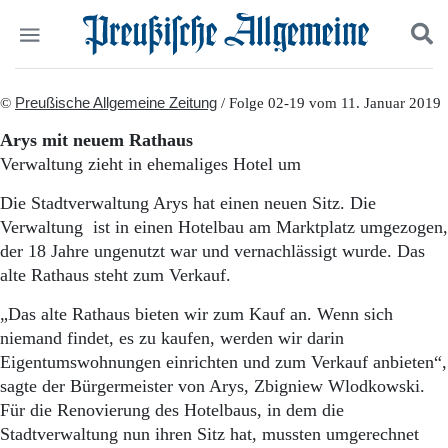
Politik
©
Preußische Allgemeine Zeitung
Suchen und finden
/ Folge 02-19 vom 11. Januar 2019
Kultur
Arys mit neuem Rathaus
Wirtschaft
Verwaltung zieht in ehemaliges Hotel um
Panorama
Gesellschaft
Die Stadtverwaltung Arys hat einen neuen Sitz. Die
Leben
Verwaltung ist in einen Hotelbau am Marktplatz umgezogen,
Geschichte
der 18 Jahre ungenutzt war und vernachlässigt wurde. Das
Ostpreußen
alte Rathaus steht zum Verkauf.
Pommern
Berlin-Brandenburg
„Das alte Rathaus bieten wir zum Kauf an. Wenn sich
Schlesien
niemand findet, es zu kaufen, werden wir darin
Danzig und Westpreußen
Eigentumswohnungen einrichten und zum Verkauf anbieten“,
Bücher
sagte der Bürgermeister von Arys, Zbigniew Wlodkowski.
Start
Für die Renovierung des Hotelbaus, in dem die
Wer wir sind
Stadtverwaltung nun ihren Sitz hat, mussten umgerechnet