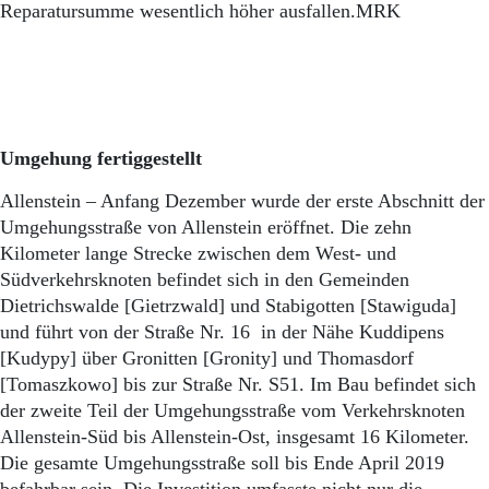
Aktuelle Ausgabe
Reparatursumme wesentlich höher ausfallen.MRK
Abonnenten-Login
Abonnent werden
Abo Prämien
Archiv
Mediadaten
Umgehung fertiggestellt
Kontakt
Impressum
Allenstein – Anfang Dezember wurde der erste Abschnitt der
Datenschutz
Umgehungsstraße von Allenstein eröffnet. Die zehn
Kilometer lange Strecke zwischen dem West- und
Südverkehrsknoten befindet sich in den Gemeinden
Dietrichswalde [Gietrzwald] und Stabigotten [Stawiguda]
und führt von der Straße Nr. 16 in der Nähe Kuddipens
[Kudypy] über Gronitten [Gronity] und Thomasdorf
[Tomaszkowo] bis zur Straße Nr. S51. Im Bau befindet sich
der zweite Teil der Umgehungsstraße vom Verkehrsknoten
Allenstein-Süd bis Allenstein-Ost, insgesamt 16 Kilometer.
Die gesamte Umgehungsstraße soll bis Ende April 2019