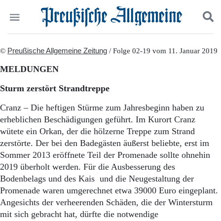
Politik
©
Preußische Allgemeine Zeitung
Suchen und finden
/ Folge 02-19 vom 11. Januar 2019
Kultur
MELDUNGEN
Wirtschaft
Panorama
Sturm zerstört Strandtreppe
Gesellschaft
Leben
Cranz – Die heftigen Stürme zum Jahresbeginn haben zu
Geschichte
erheblichen Beschädigungen geführt. Im Kurort Cranz
Ostpreußen
wütete ein Orkan, der die hölzerne Treppe zum Strand
Pommern
zerstörte. Der bei den Badegästen äußerst beliebte, erst im
Berlin-Brandenburg
Sommer 2013 eröffnete Teil der Promenade sollte ohnehin
Schlesien
2019 überholt werden. Für die Ausbesserung des
Danzig und Westpreußen
Bodenbelags und des Kais und die Neugestaltung der
Bücher
Promenade waren umgerechnet etwa 39000 Euro eingeplant.
Start
Angesichts der verheerenden Schäden, die der Wintersturm
Wer wir sind
mit sich gebracht hat, dürfte die notwendige