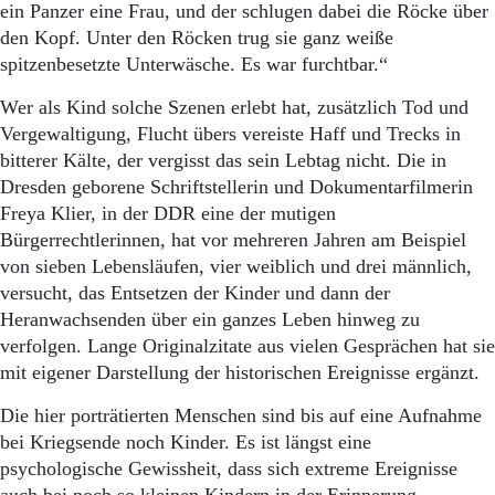
Aktuelle Ausgabe
ein Panzer eine Frau, und der schlugen dabei die Röcke über
Abonnenten-Login
den Kopf. Unter den Röcken trug sie ganz weiße
Abonnent werden
spitzenbesetzte Unterwäsche. Es war furchtbar.“
Abo Prämien
Archiv
Wer als Kind solche Szenen erlebt hat, zusätzlich Tod und
Mediadaten
Vergewaltigung, Flucht übers vereiste Haff und Trecks in
bitterer Kälte, der vergisst das sein Lebtag nicht. Die in
Kontakt
Dresden geborene Schriftstellerin und Dokumentarfilmerin
Impressum
Freya Klier, in der DDR eine der mutigen
Datenschutz
Bürgerrechtlerinnen, hat vor mehreren Jahren am Beispiel
von sieben Lebensläufen, vier weiblich und drei männlich,
versucht, das Entsetzen der Kinder und dann der
Heranwachsenden über ein ganzes Leben hinweg zu
verfolgen. Lange Originalzitate aus vielen Gesprächen hat sie
mit eigener Darstellung der historischen Ereignisse ergänzt.
Die hier porträtierten Menschen sind bis auf eine Aufnahme
bei Kriegsende noch Kinder. Es ist längst eine
psychologische Gewissheit, dass sich extreme Ereignisse