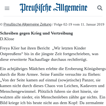
Politik
©
Preußische Allgemeine Zeitung
Suchen und finden
/ Folge 02-19 vom 11. Januar 2019
Kultur
Schreiben gegen Krieg und Vertreibung
Wirtschaft
D.Klose
Panorama
Gesellschaft
Freya Klier hat ihren Bericht „Wir letzten Kinder
Leben
Ostpreußens“ bis in die jüngste Zeit fortgeschrieben, was
Geschichte
diese erweiterte Nachauflage durchaus rechtfertigt.
Ostpreußen
Pommern
Ein achtjähriges Mädchen erlebte die Eroberung Königsbergs
Berlin-Brandenburg
durch die Rote Armee. Seine Familie versuchte zu fliehen:
Schlesien
„Von der Seite kamen auf einmal (sowjetische) Panzer, sie
Danzig und Westpreußen
kamen nicht durch dieses Chaos von Leichen, Kadavern und
Bücher
Menschengewimmel. Plötzlich fuhren sie dort hinein, sie
Start
walzten alle nieder, ein Menschenleben zählte gar nichts. Ein
Wer wir sind
Bild kriege ich bis heute nicht aus dem Kopf: Da zermalmte