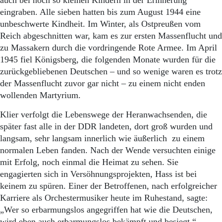
auch bei noch so kleinen Kindern in der Erinnerung
eingraben. Alle sieben hatten bis zum August 1944 eine
unbeschwerte Kindheit. Im Winter, als Ostpreußen vom
Reich abgeschnitten war, kam es zur ersten Massenflucht und
zu Massakern durch die vordringende Rote Armee. Im April
1945 fiel Königsberg, die folgenden Monate wurden für die
zurückgebliebenen Deutschen – und so wenige waren es trotz
der Massenflucht zuvor gar nicht – zu einem nicht enden
wollenden Martyrium.
Klier verfolgt die Lebenswege der Heranwachsenden, die
später fast alle in der DDR landeten, dort groß wurden und
langsam, sehr langsam innerlich wie äußerlich zu einem
normalen Leben fanden. Nach der Wende versuchten einige
mit Erfolg, noch einmal die Heimat zu sehen. Sie
engagierten sich in Versöhnungsprojekten, Hass ist bei
keinem zu spüren. Einer der Betroffenen, nach erfolgreicher
Karriere als Orchestermusiker heute im Ruhestand, sagte:
„Wer so erbarmungslos angegriffen hat wie die Deutschen,
wird eben auch erbarmungslos bekämpft und besiegt.“