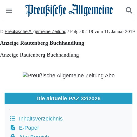
Politik
©
Preußische Allgemeine Zeitung
Suchen und finden
/ Folge 02-19 vom 11. Januar 2019
Kultur
Anzeige Rautenberg Buchhandlung
Wirtschaft
Panorama
Anzeige Rautenberg Buchhandlung
Gesellschaft
Leben
Geschichte
Ostpreußen
Pommern
Berlin-Brandenburg
Die aktuelle PAZ 32/2026
Schlesien
Danzig und Westpreußen
Bücher
Inhaltsverzeichnis
Start
E-Paper
Wer wir sind