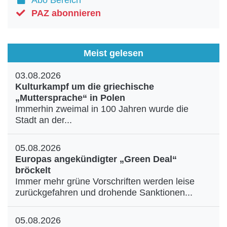
Abo Bereich
Aktuelle Ausgabe
Abonnenten-Login
PAZ abonnieren
Abonnent werden
Abo Prämien
Archiv
Meist gelesen
Mediadaten
03.08.2026
Kontakt
Kulturkampf um die griechische
Impressum
„Muttersprache“ in Polen
Datenschutz
Immerhin zweimal in 100 Jahren wurde die
Stadt an der...
05.08.2026
Europas angekündigter „Green Deal“
bröckelt
Immer mehr grüne Vorschriften werden leise
zurückgefahren und drohende Sanktionen...
05.08.2026