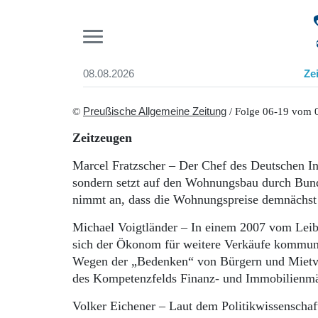
Pr
08.08.2026
Ze
Suchen und finden
Start
©
Preußische Allgemeine Zeitung
/ Folge 06-19 vom 
Wer wir sind
Zeitzeugen
Aktuelle Ausgabe
Abonnenten-Login
Marcel Fratzscher – Der Chef des Deutschen Ins
Abonnent werden
sondern setzt auf den Wohnungsbau durch Bund
Abo Prämien
nimmt an, dass die Wohnungspreise demnächst
Archiv
Mediadaten
Michael Voigtländer – In einem 2007 vom Leibn
sich der Ökonom für weitere Verkäufe kommuna
Wegen der „Bedenken“ von Bürgern und Mietver
des Kompetenzfelds Finanz- und Immobilienmär
Volker Eichener – Laut dem Politikwissenschaf