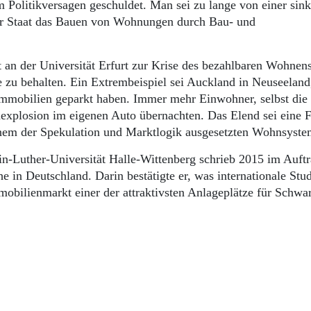
olitikversagen geschuldet. Man sei zu lange von einer sin
er Staat das Bauen von Wohnungen durch Bau- und
 an der Universität Erfurt zur Krise des bezahlbaren Wohnens.
 zu behalten. Ein Extrembeispiel sei Auckland in Neuseelan
mmobilien geparkt haben. Immer mehr Einwohner, selbst die
explosion im eigenen Auto übernachten. Das Elend sei eine 
nem der Spekulation und Marktlogik ausgesetzten Wohnsyste
n-Luther-Universität Halle-Wittenberg schrieb 2015 im Auftr
 in Deutschland. Darin bestätigte er, was internationale Stu
mmobilienmarkt einer der attraktivsten Anlageplätze für Schwa