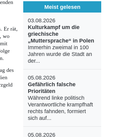
kenden
Meist gelesen
03.08.2026
Kulturkampf um die
 Er rät,
griechische
d, wo
„Muttersprache“ in Polen
 mit
Immerhin zweimal in 100
Folge
Jahren wurde die Stadt an
m.
der...
ag des
dien
05.08.2026
Gefährlich falsche
rzgeld
Prioritäten
Während linke politisch
Verantwortliche krampfhaft
rechts fahnden, formiert
sich auf...
05.08.2026