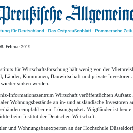
eußische Allgemeine Zeitung
itung für Deutschland · Das Ostpreußenblatt · Pommersche Zeit
Politik
08. Februar 2019
Kultur
Wirtschaft
Panorama
tituts für Wirtschaftsforschung hält wenig von der Mietprei
Gesellschaft
, Länder, Kommunen, Bauwirtschaft und private Investoren.
Leben
 wieder sinken werden.
Geschichte
Ostpreußen
iz-Informationszentrum Wirtschaft veröffentlichten Aufsatz 
Pommern
ler Wohnungsbestände an in- und ausländische Investoren a
Berlin-Brandenburg
bänden empfahl er ein Lösungspaket. Voigtländer ist heute 
Schlesien
kte beim Institut der Deutschen Wirtschaft.
Danzig und Westpreußen
Bücher
tler und Wohnungsbauexperten an der Hochschule Düsseldorf 