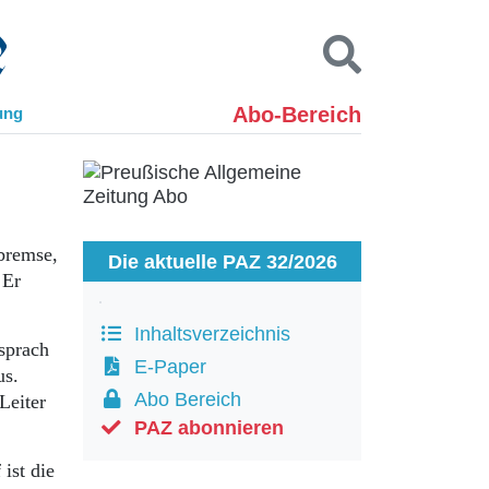
Abo-Bereich
ung
Kontakt
Impressum
Datenschutz
SUCHEN
sbremse,
Die aktuelle PAZ 32/2026
 Er
Inhaltsverzeichnis
sprach
E-Paper
us.
Abo Bereich
Leiter
PAZ abonnieren
ist die